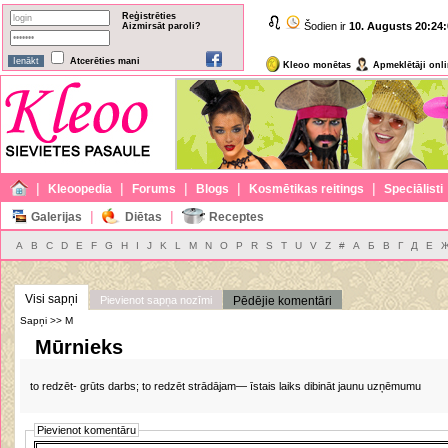
Reģistrēties
Šodien ir
10. Augusts
20:24:
Aizmirsāt paroli?
Atcerēties mani
Kleoo monētas
Apmeklētāji onl
|
|
|
|
|
Kleoopedia
Forums
Blogs
Kosmētikas reitings
Speciālisti
|
|
Galerijas
Diētas
Receptes
A
B
C
D
E
F
G
H
I
J
K
L
M
N
O
P
R
S
T
U
V
Z
#
А
Б
В
Г
Д
Е
Visi sapņi
Pievienot sapņa nozīmi
Pēdējie komentāri
Sapņi >> M
Mūrnieks
to redzēt- grūts darbs; to redzēt strādājam— īstais laiks dibināt jaunu uzņēmumu
Pievienot komentāru