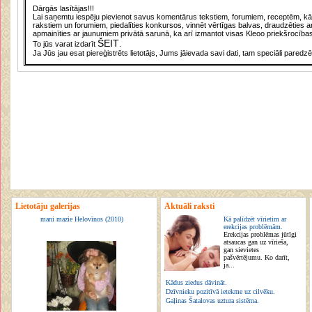
Dārgās lasītājas!!!
Lai saņemtu iespēju pievienot savus komentārus tekstiem, forumiem, receptēm, kā a
rakstiem un forumiem, piedalīties konkursos, vinnēt vērtīgas balvas, draudzēties a
apmainīties ar jaunumiem privātā sarunā, ka arī izmantot visas Kleoo priekšrocības
ŠEIT
To jūs varat izdarīt
.
Ja Jūs jau esat piereģistrēts lietotājs, Jums jāievada savi dati, tam speciāli paredzē
Lietotāju galerijas
Aktuāli raksti
mani mazie Helovīnos (2010)
Kā palīdzēt vīrietim ar
erekcijas problēmām.
Erekcijas problēmas jūtīgi
atsaucas gan uz vīrieša,
gan sievietes
pašvērtējumu. Ko darīt,
ja...
Kādus ziedus dāvināt.
Dzīvnieku pozitīvā ietekme uz cilvēku.
Gaļinas Šatalovas uztura sistēma.