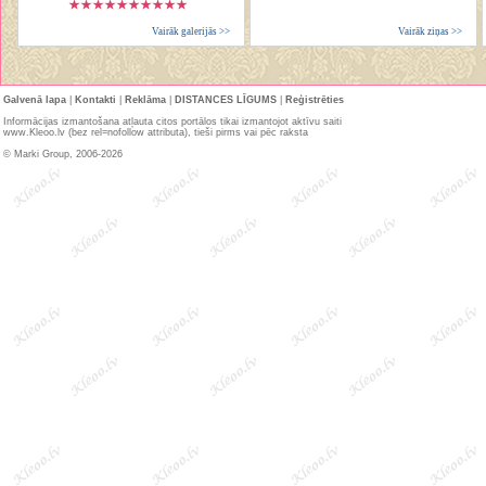
Vairāk galerijās >>
Vairāk ziņas >>
Galvenā lapa
|
Kontakti
|
Reklāma
|
DISTANCES LĪGUMS
|
Reģistrēties
Informācijas izmantošana atļauta citos portālos tikai izmantojot aktīvu saiti
www.Kleoo.lv (bez rel=nofollow attributa), tieši pirms vai pēc raksta
© Marki Group, 2006-2026