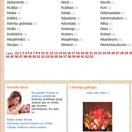
Abiturients
Aboli
Aborts
[0]
[0]
[1]
Acālija
Acālijas
Acis
[0]
[0]
[1]
Adata
Adata
Adāmadatas
[0]
[1]
[0]
Adīklis
Adjutants
Administrators
[0]
[0]
[0]
Adrešu grāmata
Advokāts
Afiša
[0]
[0]
[0]
Ahāts
Aisbergs
Aitas
[0]
[0]
[0]
Aizbildnis
Aizdars
Aizkari
[0]
[0]
[0]
Akadēmiķis
Akadēmija
Akardeons
[0]
[0]
[0]
Akcijas
Akmeņi
Akmeņlauztuves
[0]
[0]
[0]
[1]
2
3
4
5
6
7
8
9
10
11
12
13
14
15
16
17
18
19
20
21
22
23
24
25
26
27
28
29
3
Lapa:
44
45
46
47
48
49
50
51
52
53
54
55
56
57
58
59
60
61
62
63
Aktuāli raksti
Lietotāju galerijas
Kā palīdzēt vīrietim ar
mans roku darbs :)
erekcijas problēmām.
Erekcijas problēmas jūtīgi
atsaucas gan uz vīrieša,
gan sievietes
pašvērtējumu. Ko darīt,
ja...
Kādus ziedus dāvināt.
Dzīvnieku pozitīvā ietekme uz cilvēku.
Gaļinas Šatalovas uztura sistēma.