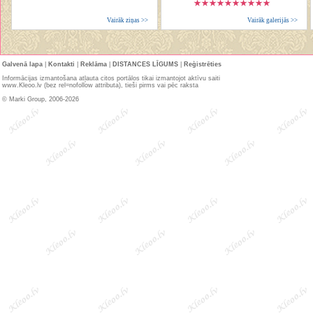
Vairāk ziņas >>
Vairāk galerijās >>
Galvenā lapa
|
Kontakti
|
Reklāma
|
DISTANCES LĪGUMS
|
Reģistrēties
Informācijas izmantošana atļauta citos portālos tikai izmantojot aktīvu saiti
www.Kleoo.lv (bez rel=nofollow attributa), tieši pirms vai pēc raksta
© Marki Group, 2006-2026