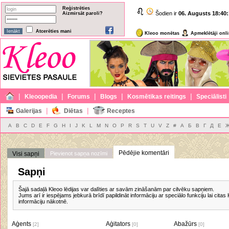
Reģistrēties
Šodien ir
06. Augusts
18:40:
Aizmirsāt paroli?
Atcerēties mani
Kleoo monētas
Apmeklētāji onl
|
|
|
|
|
Kleoopedia
Forums
Blogs
Kosmētikas reitings
Speciālisti
|
|
Galerijas
Diētas
Receptes
A
B
C
D
E
F
G
H
I
J
K
L
M
N
O
P
R
S
T
U
V
Z
#
А
Б
В
Г
Д
Е
Pēdējie komentāri
Visi sapņi
Pievienot sapņa nozīmi
Sapņi
Šajā sadaļā Kleoo lēdijas var dalīties ar savām zināšanām par cilvēku sapņiem.
Jums arī ir iespējams jebkurā brīdī papildināt informāciju ar speciālo funkciju lai citas
informāciju nākotnē.
Aģents
Aģitators
Abažūrs
[2]
[0]
[0]