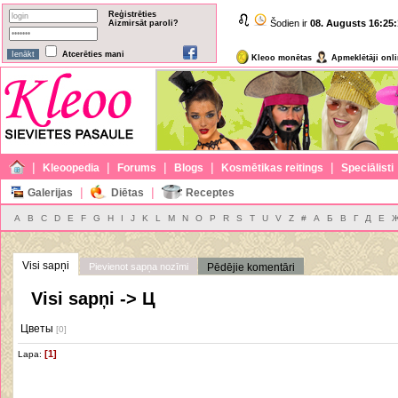
Reģistrēties
Šodien ir
08. Augusts
16:25:
Aizmirsāt paroli?
Atcerēties mani
Kleoo monētas
Apmeklētāji onl
|
|
|
|
|
Kleoopedia
Forums
Blogs
Kosmētikas reitings
Speciālisti
|
|
Galerijas
Diētas
Receptes
A
B
C
D
E
F
G
H
I
J
K
L
M
N
O
P
R
S
T
U
V
Z
#
А
Б
В
Г
Д
Е
Visi sapņi
Pievienot sapņa nozīmi
Pēdējie komentāri
Visi sapņi -> Ц
Цветы
[0]
[1]
Lapa: