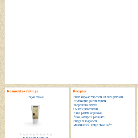
Kosmētikas reitings
Receptes
sejas maska
Piena zupa ar zemenēm un auzu pārslām
Ar dārzeņim pildīti tomāti
Творожные вафли
Омлет с кабачками
Aknu pastēte ar puravu
Ātrās kartupeļu pankūkas
Pīrāgs ar magonēm
Meksikāniešu kafija "Kon leče"
MoorStore Swiss AG