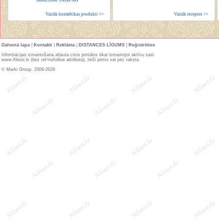
Vairāk kosmētikas produkti >>
Vairāk receptes >>
Galvenā lapa
|
Kontakti
|
Reklāma
|
DISTANCES LĪGUMS
|
Reģistrēties
Informācijas izmantošana atļauta citos portālos tikai izmantojot aktīvu saiti
www.Kleoo.lv (bez rel=nofollow attributa), tieši pirms vai pēc raksta
© Marki Group, 2006-2026