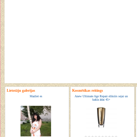
Lietotāju galerijas
Kosmētikas reitings
Mazliet es
Anew Ultimate Age Repair eliksīrs sejai un
kakla ādai 45+