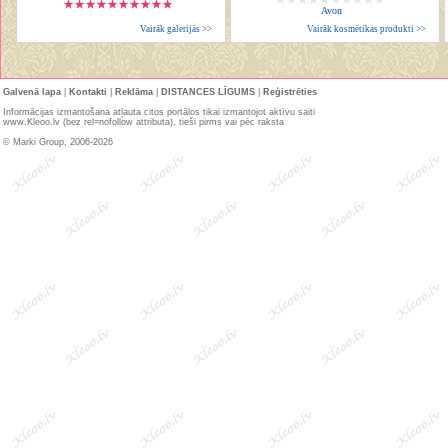
Avon
Vairāk galerijās >>
Vairāk kosmētikas produkti >>
Galvenā lapa
|
Kontakti
|
Reklāma
|
DISTANCES LĪGUMS
|
Reģistrēties
Informācijas izmantošana atļauta citos portālos tikai izmantojot aktīvu saiti
www.Kleoo.lv (bez rel=nofollow attributa), tieši pirms vai pēc raksta
© Marki Group, 2006-2026