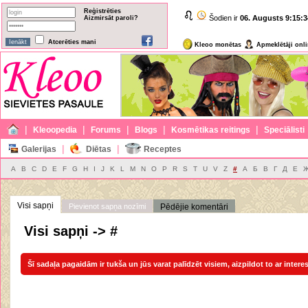
Reģistrēties
Šodien ir
06. Augusts
9:15:3
Aizmirsāt paroli?
Atcerēties mani
Kleoo monētas
Apmeklētāji onl
|
|
|
|
|
Kleoopedia
Forums
Blogs
Kosmētikas reitings
Speciālisti
|
|
Galerijas
Diētas
Receptes
A
B
C
D
E
F
G
H
I
J
K
L
M
N
O
P
R
S
T
U
V
Z
#
А
Б
В
Г
Д
Е
Visi sapņi
Pievienot sapņa nozīmi
Pēdējie komentāri
Visi sapņi -> #
Šī sadaļa pagaidām ir tukša un jūs varat palīdzēt visiem, aizpildot to ar intere