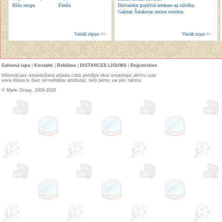
Bišu strops
Finišs
Dzīvnieku pozitīvā ietekme uz cilvēku.
Gaļinas Šatalovas uztura sistēma.
Vairāk sāpņu >>
Vairāk ziņas >>
Galvenā lapa
|
Kontakti
|
Reklāma
|
DISTANCES LĪGUMS
|
Reģistrēties
Informācijas izmantošana atļauta citos portālos tikai izmantojot aktīvu saiti
www.Kleoo.lv (bez rel=nofollow attributa), tieši pirms vai pēc raksta
© Marki Group, 2006-2026