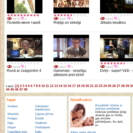
5875
3
5040
0
3426
0
Полюби меня такой
Roķīgi un seksīgi
Jēkabs-beatbox
3436
0
4625
1
4993
1
Runā ar zvaigznēm 4
Galvenais - veselīgu
Dvīņi - super! Vēži -
attieksmi pret dzīvi!
[1]
2
3
4
5
6
7
8
9
10
11
12
13
14
15
16
17
18
19
20
21
22
23
24
25
26
27
28
29
3
Lapa:
44
45
46
47
48
Sapņi
Aktuāli raksti
Kā palīdzēt vīrietim ar
Students
Uzbrukums
erekcijas problēmām.
(bandītisms)
Erekcijas problēmas jūtīgi
Monoklis
Līgavas plīvurs
atsaucas gan uz vīrieša,
Podagra
Žurnāls
gan sievietes
pašvērtējumu. Ko darīt,
Ogas
Sanāksme
ja...
Drupas
Sludinājums
Uzgaidāmā telpa
Kaļķi
Kādus ziedus dāvināt.