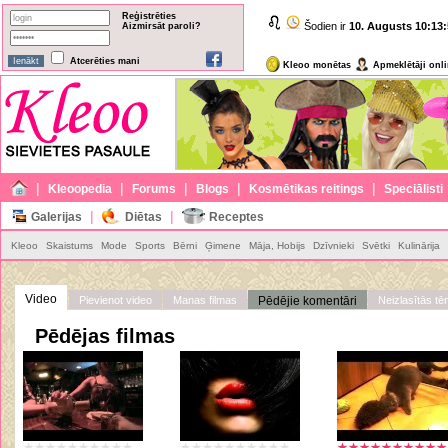
Reģistrēties
Šodien ir
10. Augusts
10:13:
Aizmirsāt paroli?
Atcerēties mani
Kleoo monētas
Apmeklētāji onl
|
|
|
|
|
Kleoopedia
Forums
Blogs
Kosmētikas reitings
Speciālisti
|
|
Galerijas
Diētas
Receptes
Kleoo
Skaistums
Mode
Sports
Bērni
Ģimene
Māja, Hobijs
Dzīvnieki
Svētki
Kulinārija
Video
Pievienot video
Manas filmas
Pēdējie komentāri
Neizlasītās t
Pēdējas filmas