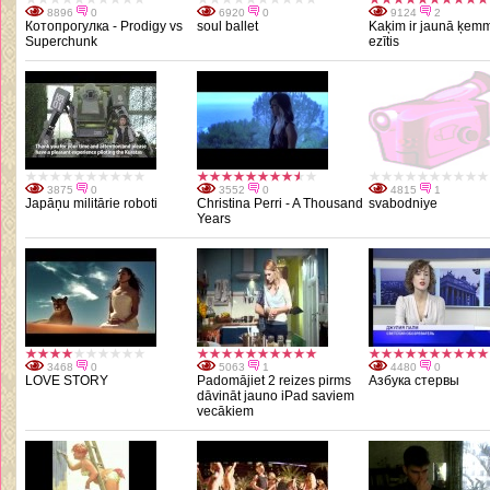
8896
0
6920
0
9124
2
Котопрогулка - Prodigy vs
soul ballet
Kaķim ir jaunā ķem
Superchunk
ezītis
3875
0
3552
0
4815
1
Japāņu militārie roboti
Christina Perri - A Thousand
svabodniye
Years
3468
0
5063
1
4480
0
LOVE STORY
Padomājiet 2 reizes pirms
Азбука стервы
dāvināt jauno iPad saviem
vecākiem