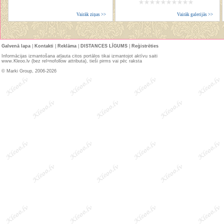
Vairāk ziņas >>
Vairāk galerijās >>
Galvenā lapa
|
Kontakti
|
Reklāma
|
DISTANCES LĪGUMS
|
Reģistrēties
Informācijas izmantošana atļauta citos portālos tikai izmantojot aktīvu saiti
www.Kleoo.lv (bez rel=nofollow attributa), tieši pirms vai pēc raksta
© Marki Group, 2006-2026