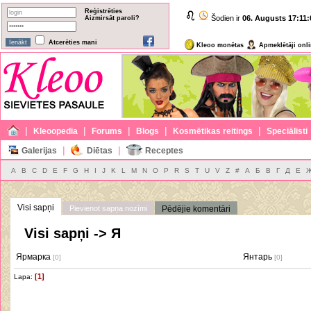
Reģistrēties
Šodien ir
06. Augusts
17:11:
Aizmirsāt paroli?
Atcerēties mani
Kleoo monētas
Apmeklētāji onl
|
|
|
|
|
Kleoopedia
Forums
Blogs
Kosmētikas reitings
Speciālisti
|
|
Galerijas
Diētas
Receptes
A
B
C
D
E
F
G
H
I
J
K
L
M
N
O
P
R
S
T
U
V
Z
#
А
Б
В
Г
Д
Е
Visi sapņi
Pievienot sapņa nozīmi
Pēdējie komentāri
Visi sapņi -> Я
Ярмарка
Янтарь
[0]
[0]
[1]
Lapa: