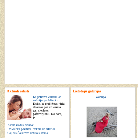
Aktuāli raksti
Lietotāju galerijas
Kā palīdzēt vīrietim ar
Vasariņā...
erekcijas problēmām.
Erekcijas problēmas jūtīgi
atsaucas gan uz vīrieša,
gan sievietes
pašvērtējumu. Ko darīt,
ja...
Kādus ziedus dāvināt.
Dzīvnieku pozitīvā ietekme uz cilvēku.
Gaļinas Šatalovas uztura sistēma.