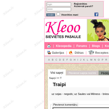
Reģistrēties
Aizmirsāt paroli?
Atcerēties mani
|
|
|
|
Kleoopedia
Forums
Blogs
Ko
|
|
Galerijas
Diētas
Receptes
A
B
C
D
E
F
G
H
I
J
K
L
M
N
O
P
R
Visi sapņi
Pievienot sapņa nozīmi
Pēdēj
Sapņi >> T
Traipi
uz sejas - negods; uz Saules vai Mēness - brie
Pievienot komentāru