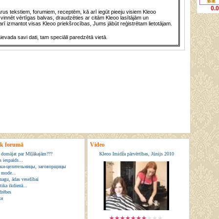
0.
us tekstiem, forumiem, receptēm, kā arī iegūt pieeju visiem Kleoo
vinnēt vērtīgas balvas, draudzēties ar citām Kleoo lasītājām un
rī izmantot visas Kleoo priekšrocības, Jums jābūt reģistrētam lietotājam.
āievada savi dati, tam speciāli paredzētā vietā.
ik forumā
Video
 domājat par Mīļākajām???
Kleoo Imidža pārvērtības, Jūnijs 2010
 iespaids...
ки-целительницы, заговорщицы
u mode...
nagu, ādas veselībai
ika ikdienā...
drēbes
ки