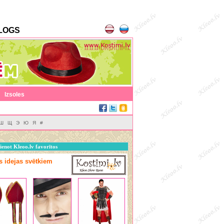
LOGS
|
Izsoles
Ш
Щ
Э
Ю
Я
#
ienot Kleoo.lv favorītos
as idejas svētkiem