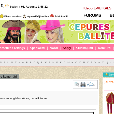
Šodien ir
06. Augusts
1:58:22
Kleoo E-VEIKALS
FORUMS
B
Kleoo monētas
Apmeklētāji online
Jubilāres!!!
|
|
|
|
|
smētikas reitings
Speciālisti
Vārdi
Sapņi
Sludinājumi
Konkursi
S
T
U
V
Z
#
А
Б
В
Г
Д
Е
Ж
З
И
Й
К
Л
М
Н
О
П
Р
С
Т
У
Ф
Х
Ц
Ч
Piev
ie komentāri
jautr
[0]
smas; uz apģērba- rūpes, nepatikšanas