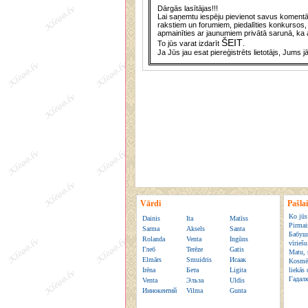
Dārgās lasītājas!!!
Lai saņemtu iespēju pievienot savus komentār
rakstiem un forumiem, piedalīties konkursos, 
apmainīties ar jaunumiem privātā sarunā, ka a
ŠEIT
To jūs varat izdarīt
.
Ja Jūs jau esat piereģistrēts lietotājs, Jums j
Vārdi
Pašla
Ko jūs
Dainis
Ita
Matīss
Pirmais
Sarma
Aksels
Santa
Бабуш
Rolanda
Venta
Ingūns
vīrieš
Глеб
Terēze
Gatis
Matu, 
Elmārs
Smuidris
Исаак
Kosmēt
Irēna
Бета
Ligita
liekās 
Гадал
Venta
Эльза
Uldis
Иннокентий
Vilma
Gunta