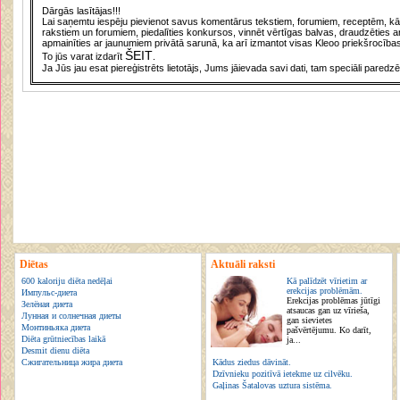
Dārgās lasītājas!!!
Lai saņemtu iespēju pievienot savus komentārus tekstiem, forumiem, receptēm, kā a
rakstiem un forumiem, piedalīties konkursos, vinnēt vērtīgas balvas, draudzēties a
apmainīties ar jaunumiem privātā sarunā, ka arī izmantot visas Kleoo priekšrocības
ŠEIT
To jūs varat izdarīt
.
Ja Jūs jau esat piereģistrēts lietotājs, Jums jāievada savi dati, tam speciāli paredzē
Diētas
Aktuāli raksti
600 kaloriju diēta nedēļai
Kā palīdzēt vīrietim ar
erekcijas problēmām.
Импульс-диета
Erekcijas problēmas jūtīgi
Зелёная диета
atsaucas gan uz vīrieša,
Лунная и солнечная диеты
gan sievietes
Монтиньяка диета
pašvērtējumu. Ko darīt,
Diēta grūtniecības laikā
ja...
Desmit dienu diēta
Сжигательница жира диета
Kādus ziedus dāvināt.
Dzīvnieku pozitīvā ietekme uz cilvēku.
Gaļinas Šatalovas uztura sistēma.