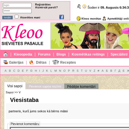
Reģistrēties
Šodien ir
09. Augusts
6:34:3
Aizmirsāt paroli?
Atcerēties mani
Kleoo monētas
Apmeklētāji onl
|
|
|
|
|
Kleoopedia
Forums
Blogs
Kosmētikas reitings
Speciālisti
|
|
Galerijas
Diētas
Receptes
A
B
C
D
E
F
G
H
I
J
K
L
M
N
O
P
R
S
T
U
V
Z
#
А
Б
В
Г
Д
Е
Visi sapņi
Pievienot sapņa nozīmi
Pēdējie komentāri
Sapņi >> V
Viesistaba
partneris, kurš jums sekos kā bērns mātei
Pievienot komentāru