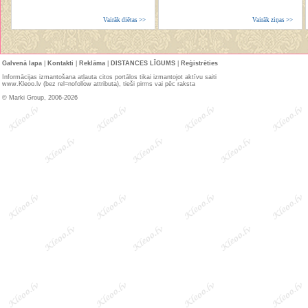
Vairāk diētas >>
Vairāk ziņas >>
Galvenā lapa
|
Kontakti
|
Reklāma
|
DISTANCES LĪGUMS
|
Reģistrēties
Informācijas izmantošana atļauta citos portālos tikai izmantojot aktīvu saiti
www.Kleoo.lv (bez rel=nofollow attributa), tieši pirms vai pēc raksta
© Marki Group, 2006-2026