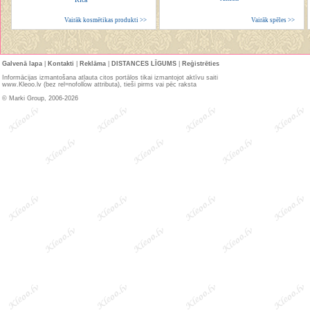
Vairāk kosmētikas produkti >>
Vairāk spēles >>
Galvenā lapa
|
Kontakti
|
Reklāma
|
DISTANCES LĪGUMS
|
Reģistrēties
Informācijas izmantošana atļauta citos portālos tikai izmantojot aktīvu saiti
www.Kleoo.lv (bez rel=nofollow attributa), tieši pirms vai pēc raksta
© Marki Group, 2006-2026