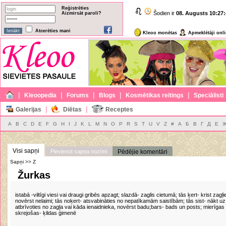
Reģistrēties
Šodien ir
08. Augusts
10:27:
Aizmirsāt paroli?
Atcerēties mani
Kleoo monētas
Apmeklētāji onl
|
|
|
|
|
Kleoopedia
Forums
Blogs
Kosmētikas reitings
Speciālisti
|
|
Galerijas
Diētas
Receptes
A
B
C
D
E
F
G
H
I
J
K
L
M
N
O
P
R
S
T
U
V
Z
#
А
Б
В
Г
Д
Е
Visi sapņi
Pievienot sapņa nozīmi
Pēdējie komentāri
Sapņi >> Z
Žurkas
istabā -viltīgi viesi vai draugi gribēs apzagt; slazdā- zaglis cietumā; tās ķert- krist zagļi
novērst nelaimi; tās noķert- atsvabināties no nepatīkamām saistībām; tās sist- nākt u
atbrīvoties no zagļa vai kāda ienaidnieka, novērst badu;bars- bads un posts; mierīgas
skrejošas- ķildas ģimenē