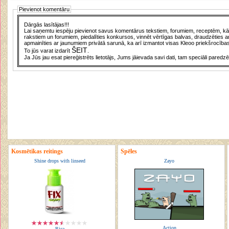
Pievienot komentāru
Dārgās lasītājas!!!
Lai saņemtu iespēju pievienot savus komentārus tekstiem, forumiem, receptēm, kā a
rakstiem un forumiem, piedalīties konkursos, vinnēt vērtīgas balvas, draudzēties a
apmainīties ar jaunumiem privātā sarunā, ka arī izmantot visas Kleoo priekšrocības
ŠEIT
To jūs varat izdarīt
.
Ja Jūs jau esat piereģistrēts lietotājs, Jums jāievada savi dati, tam speciāli paredzē
Kosmētikas reitings
Spēles
Shine drops with linseed
Zayo
Action
Rica