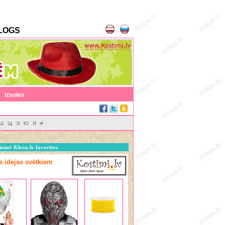
LOGS
|
Izsoles
Ш
Щ
Э
Ю
Я
#
ienot Kleoo.lv favorītos
as idejas svētkiem