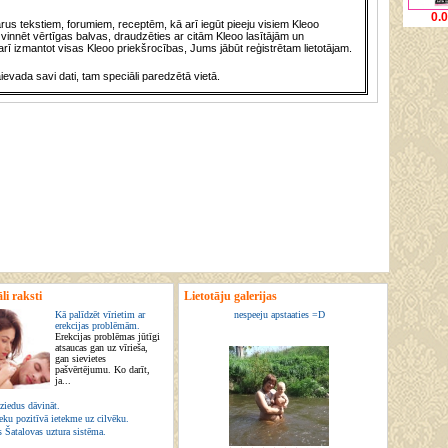
0.
us tekstiem, forumiem, receptēm, kā arī iegūt pieeju visiem Kleoo
vinnēt vērtīgas balvas, draudzēties ar citām Kleoo lasītājām un
rī izmantot visas Kleoo priekšrocības, Jums jābūt reģistrētam lietotājam.
āievada savi dati, tam speciāli paredzētā vietā.
li raksti
Lietotāju galerijas
Kā palīdzēt vīrietim ar
nespeeju apstaaties =D
erekcijas problēmām.
Erekcijas problēmas jūtīgi
atsaucas gan uz vīrieša,
gan sievietes
pašvērtējumu. Ko darīt,
ja...
ziedus dāvināt.
eku pozitīvā ietekme uz cilvēku.
s Šatalovas uztura sistēma.