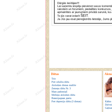
Dārgās lasītājas!!!
Lai saņemtu iespēju pievienot savus komentār
rakstiem un forumiem, piedalīties konkursos, 
apmainīties ar jaunumiem privātā sarunā, ka a
ŠEIT
To jūs varat izdarīt
.
Ja Jūs jau esat piereģistrēts lietotājs, Jums j
Diētas
Aktuā
Trio
Pret celulīta diēta
Atslodzes dienas maltīte
Zemeņu diēta Nr. 3
Mazs padomiņš
Melleņu atslodzes diēta
Виноградная диета
Pret depresiju diēta (3 dienas)
Kādus 
Dzīvni
Gaļina