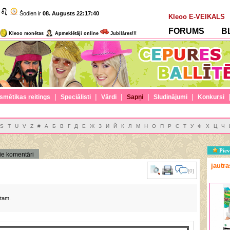
Šodien ir
08. Augusts
22:17:40
Kleoo E-VEIKALS
FORUMS
B
Kleoo monētas
Apmeklētāji online
Jubilāres!!!
|
|
|
|
|
smētikas reitings
Speciālisti
Vārdi
Sapņi
Sludinājumi
Konkursi
S
T
U
V
Z
#
А
Б
В
Г
Д
Е
Ж
З
И
Й
К
Л
М
Н
О
П
Р
С
Т
У
Ф
Х
Ц
Ч
Piev
ie komentāri
jautr
[0]
ātam.