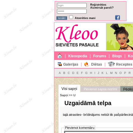
Reģistrēties
Aizmirsāt paroli?
Atcerēties mani
|
|
|
|
Kleoopedia
Forums
Blogs
Ko
|
|
Galerijas
Diētas
Receptes
A
B
C
D
E
F
G
H
I
J
K
L
M
N
O
P
R
Visi sapņi
Pievienot sapņa nozīmi
Pēdēj
Sapņi >> U
Uzgaidāmā telpa
tajā atrasties- brīdinājums nebūt tik pašpārliecin
Pievienot komentāru