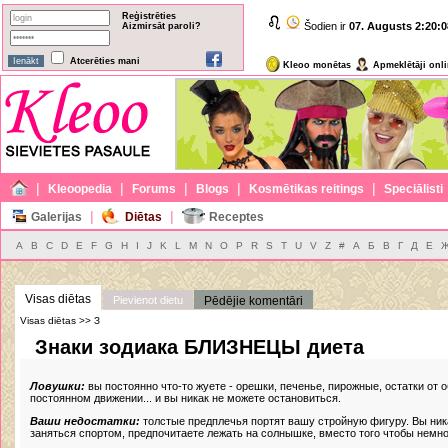
Reģistrēties
Šodien ir
07. Augusts
2:20:0
Aizmirsāt paroli?
Atcerēties mani
Kleoo monētas
Apmeklētāji onl
|
|
|
|
|
Kleoopedia
Forums
Blogs
Kosmētikas reitings
Speciālisti
|
|
Galerijas
Diētas
Receptes
A
B
C
D
E
F
G
H
I
J
K
L
M
N
O
P
R
S
T
U
V
Z
#
А
Б
В
Г
Д
Е
Visas diētas
Pievienot dietu
Pēdējie komentāri
Visas diētas >> З
Знаки зодиака БЛИЗНЕЦЫ диета
Ловушки:
вы постоянно что-то жуете - орешки, печенье, пирожные, остатки от 
постоянном движении... и вы никак не можете остановиться.
Ваши недостатки:
толстые предплечья портят вашу стройную фигуру. Вы ника
заняться спортом, предпочитаете лежать на солнышке, вместо того чтобы немно