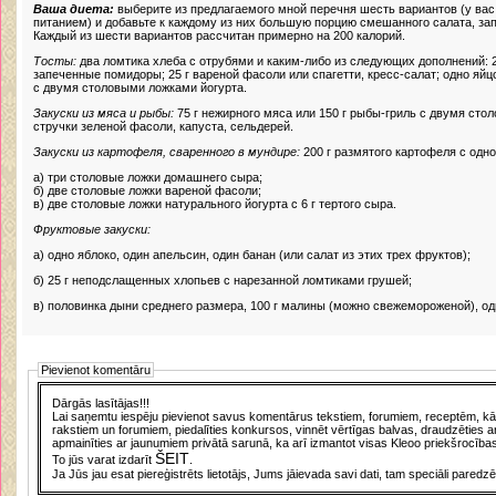
Ваша диета:
выберите из предлагаемого мной перечня шесть вариантов (у вас
питанием) и добавьте к каждому из них большую порцию смешанного салата, з
Каждый из шести вариантов рассчитан примерно на 200 калорий.
Тосты:
два ломтика хлеба с отрубями и каким-либо из следующих дополнений: 2
запеченные помидоры; 25 г вареной фасоли или спагетти, кресс-салат; одно яйц
с двумя столовыми ложками йогурта.
Закуски из мяса и рыбы:
75 г нежирного мяса или 150 г рыбы-гриль с двумя сто
стручки зеленой фасоли, капуста, сельдерей.
Закуски из картофеля, сваренного в мундире:
200 г размятого картофеля с одн
а) три столовые ложки домашнего сыра;
б) две столовые ложки вареной фасоли;
в) две столовые ложки натурального йогурта с 6 г тертого сыра.
Фруктовые закуски:
а) одно яблоко, один апельсин, один банан (или салат из этих трех фруктов);
б) 25 г неподслащенных хлопьев с нарезанной ломтиками грушей;
в) половинка дыни среднего размера, 100 г малины (можно свежемороженой), од
Pievienot komentāru
Dārgās lasītājas!!!
Lai saņemtu iespēju pievienot savus komentārus tekstiem, forumiem, receptēm, kā a
rakstiem un forumiem, piedalīties konkursos, vinnēt vērtīgas balvas, draudzēties a
apmainīties ar jaunumiem privātā sarunā, ka arī izmantot visas Kleoo priekšrocības
ŠEIT
To jūs varat izdarīt
.
Ja Jūs jau esat piereģistrēts lietotājs, Jums jāievada savi dati, tam speciāli paredzē