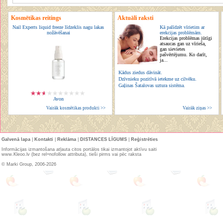
Kosmētikas reitings
Aktuāli raksti
Nail Experts liquid freeze līdzeklis nagu lakas
Kā palīdzēt vīrietim ar
nožāvēšanai
erekcijas problēmām.
Erekcijas problēmas jūtīgi
atsaucas gan uz vīrieša,
gan sievietes
pašvērtējumu. Ko darīt,
ja...
Kādus ziedus dāvināt.
Dzīvnieku pozitīvā ietekme uz cilvēku.
Gaļinas Šatalovas uztura sistēma.
Avon
Vairāk kosmētikas produkti >>
Vairāk ziņas >>
Galvenā lapa
|
Kontakti
|
Reklāma
|
DISTANCES LĪGUMS
|
Reģistrēties
Informācijas izmantošana atļauta citos portālos tikai izmantojot aktīvu saiti
www.Kleoo.lv (bez rel=nofollow attributa), tieši pirms vai pēc raksta
© Marki Group, 2006-2026