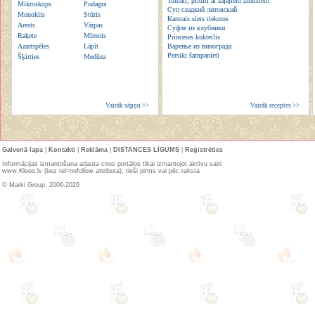
Tomāti, pildīti ar zaļajiem zirnīšiem
Mikroskops
Podagra
Суп сладкий литовский
Monoklis
Stūris
Karstais siers riekstos
Arests
Vārpas
Суфле из клубники
Raķete
Mīronis
Princeses kokteilis
Azartspēles
Lāpīt
Варенье из винограда
Persiki šampanietī
Šķirties
Medūza
Vairāk sāpņu >>
Vairāk receptes >>
Galvenā lapa
|
Kontakti
|
Reklāma
|
DISTANCES LĪGUMS
|
Reģistrēties
Informācijas izmantošana atļauta citos portālos tikai izmantojot aktīvu saiti
www.Kleoo.lv (bez rel=nofollow attributa), tieši pirms vai pēc raksta
© Marki Group, 2006-2026