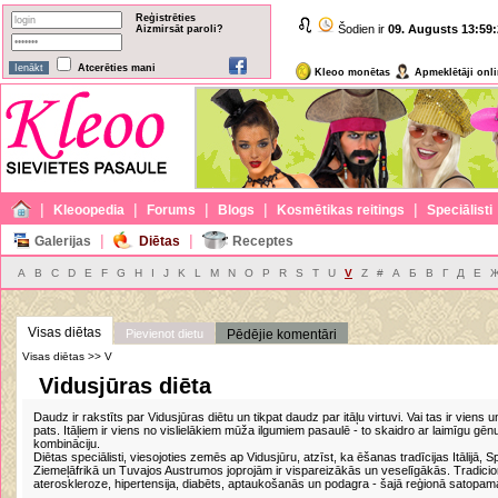
Reģistrēties
Šodien ir
09. Augusts
13:59:
Aizmirsāt paroli?
Atcerēties mani
Kleoo monētas
Apmeklētāji onl
|
|
|
|
|
Kleoopedia
Forums
Blogs
Kosmētikas reitings
Speciālisti
|
|
Galerijas
Diētas
Receptes
A
B
C
D
E
F
G
H
I
J
K
L
M
N
O
P
R
S
T
U
V
Z
#
А
Б
В
Г
Д
Е
Visas diētas
Pievienot dietu
Pēdējie komentāri
Visas diētas >> V
Vidusjūras diēta
Daudz ir rakstīts par Vidusjūras diētu un tikpat daudz par itāļu virtuvi. Vai tas ir viens 
pats. Itāļiem ir viens no vislielākiem mūža ilgumiem pasaulē - to skaidro ar laimīgu gēnu
kombināciju.
Diētas speciālisti, viesojoties zemēs ap Vidusjūru, atzīst, ka ēšanas tradīcijas Itālijā, Sp
Ziemeļāfrikā un Tuvajos Austrumos joprojām ir vispareizākās un veselīgākās. Tradicionā
ateroskleroze, hipertensija, diabēts, aptaukošanās un podagra - šajā reģionā satopamas