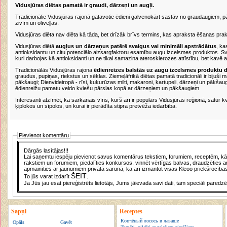
Vidusjūras diētas pamatā ir graudi, dārzeņi un augļi.
Tradicionālie Vidusjūras rajonā gatavotie ēdieni galvenokārt sastāv no graudaugiem, p
zivīm un olīveļļas.
Vidusjūras diēta nav diēta kā tāda, bet drīzāk brīvs termins, kas apraksta ēšanas prak
Vidusjūras diētā
augļus un dārzeņus patērē svaigus vai minimāli apstrādātus
, ka
antioksidantu un citu potenciālo aizsargfaktoru esamību augu izcelsmes produktos. Sv
kuri darbojas kā antioksidanti un ne tikai samazina aterosklerozes attīstību, bet kavē ar
Tradicionālās Vidusjūras rajona
ēdienreizes balstās uz augu izcelsmes produktu 
graudus, pupiņas, riekstus un sēklas. Ziemeļāfrikā diētas pamatā tradicionāli ir bijuši
pākšaugi; Dienvideiropā - rīsi, kukurūzas milti, makaroni, kartupeļi, dārzeņi un pākšau
ēdienreižu pamatu veido kviešu pārslas kopā ar dārzeņiem un pākšaugiem.
Interesanti atzīmēt, ka sarkanais vīns, kurš arī ir populārs Vidusjūras reģionā, satur k
ķiplokos un sīpolos, un kurai ir pierādīta stipra pretvēža iedarbība.
Pievienot komentāru
Dārgās lasītājas!!!
Lai saņemtu iespēju pievienot savus komentārus tekstiem, forumiem, receptēm, kā a
rakstiem un forumiem, piedalīties konkursos, vinnēt vērtīgas balvas, draudzēties a
apmainīties ar jaunumiem privātā sarunā, ka arī izmantot visas Kleoo priekšrocības
ŠEIT
To jūs varat izdarīt
.
Ja Jūs jau esat piereģistrēts lietotājs, Jums jāievada savi dati, tam speciāli paredzē
Sapņi
Receptes
Копчёный лосось в лаваше
Opāls
Gavēt