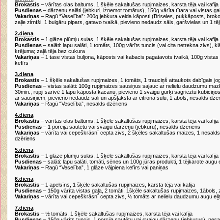
Brokastis
– vārītas olas baltums, 1 šķēle sakaltušas rupjmaizes, karsta tēja vai kafija
Pusdienas
– dārzeņu salāti (jebkuri, izņemot tomātus), 150g vārīta tītara vai vistas 
Vakariņas
– Ragū “Veselība”: 200g jebkura veida kāposti (Briseles, puķkāposts, brokolis
zaļie zirnīši, 1 bulgāru pipars, gatavo tvaikā, pievieno nedaudz sāls, garšvielas un 1 tē
2.diena
Brokastis
– 1 glāze plūmju sulas, 1 šķēle sakaltušas rupjmaizes, karsta tēja vai kafija
Pusdienas
– salāti: lapu salāti, 1 tomāts, 100g vārīts tuncis (vai cita netrekna zivs),
krējuma; zaļā tēja bez cukura
Vakariņas
– 1 tase vistas buljona, kāposts vai kabacis pagatavots tvaikā, 100g vistas
kefīrs
3.diena
Brokastis
– 1 šķēle sakaltušas rupjmaizes, 1 tomāts, 1 trauciņš attaukots dabīgais jogu
Pusdienas
– vistas salāti: 100g rupjmaizes sausiņus sajauc ar nelielu daudzumu mazk
30min., rupji sarīvē 1 lapu kāposta kacanu, pievieno 1 svaigu gurķi sagrieztu kubiciņos
ar sausiņiem, pievieno nedaudz sāli un apšļaksta ar citrona sulu; 1 ābols; nesalds dzēr
Vakariņas
– Ragū “Veselība”, nesalds dzēriens
4.diena
Brokastis
– vārītas olas baltums, 1 šķēle sakaltušas rupjmaizes, karsta tēja vai kafija
Pusdienas
– 1 porcija sautētu vai svaigu dārzeņu (jebkuru), nesalds dzēriens
Vakariņas
– vārīta vai cepeškrāsnī cepta zivs, 2 šķēles sakaltušas maizes, 1 nesalds
dzēriens
5.diena
Brokastis
– 1 glāze plūmju sulas, 1 šķēle sakaltušas rupjmaizes, karsta tēja vai kafija
Pusdienas
– salāti: lapu salāti, tomāti, sēnes un 100g jūras produkti, 1 tējkarote augu
Vakariņas
– Ragū “Veselība”, 1 glāze vājpiena kefīrs vai paniņas
6.diena
Brokastis
– 1 apelsīns, 1 šķēle sakaltušas rupjmaizes, karsta tēja vai kafija
Pusdienas
– 150g vārīta vistas gaļa, 2 tomāti, 1šķēle sakaltušas rupjmaizes, 1ābols, 
Vakariņas
– vārīta vai cepeškrāsnī cepta zivs, ½ tomāts ar nelielu daudzumu augu eļļ
7.diena
Brokastis
– ½ tomāts, 1 šķēle sakaltušas rupjmaizes, karsta tēja vai kafija
Pusdienas
– 150g vārīts tuncis, 1 porcija sautētu vai svaigu dārzeņu (jebkurus), nes