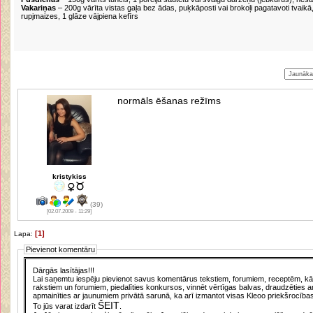
Vakariņas
– 200g vārīta vistas gaļa bez ādas, puķkāposti vai brokoļi pagatavoti tvaikā
rupjmaizes, 1 glāze vājpiena kefīrs
normāls ēšanas režīms
kristykiss
(39)
[02.07.2009 - 11:29]
[1]
Lapa:
Pievienot komentāru
Dārgās lasītājas!!!
Lai saņemtu iespēju pievienot savus komentārus tekstiem, forumiem, receptēm, kā a
rakstiem un forumiem, piedalīties konkursos, vinnēt vērtīgas balvas, draudzēties a
apmainīties ar jaunumiem privātā sarunā, ka arī izmantot visas Kleoo priekšrocības
ŠEIT
To jūs varat izdarīt
.