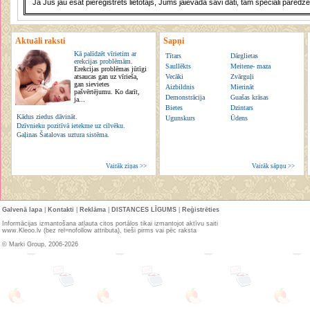
Ja Jūs jau esat piereģistrēts lietotājs, Jums jāievada savi dati, tam speciāli paredzē
Aktuāli raksti
Sapņi
Kā palīdzēt vīrietim ar
Tītars
Dārglietas
erekcijas problēmām.
Saullēkts
Meitene- maza
Erekcijas problēmas jūtīgi
atsaucas gan uz vīrieša,
Vecāki
Zvārguļi
gan sievietes
Aizbildnis
Mierināt
pašvērtējumu. Ko darīt,
Demonstrācija
Guašas krāsas
ja...
Bietes
Dzintars
Kādus ziedus dāvināt.
Ugunskurs
Ūdens
Dzīvnieku pozitīvā ietekme uz cilvēku.
Gaļinas Šatalovas uztura sistēma.
Vairāk ziņas >>
Vairāk sāpņu >>
Galvenā lapa
|
Kontakti
|
Reklāma
|
DISTANCES LĪGUMS
|
Reģistrēties
Informācijas izmantošana atļauta citos portālos tikai izmantojot aktīvu saiti
www.Kleoo.lv (bez rel=nofollow attributa), tieši pirms vai pēc raksta
© Marki Group, 2006-2026