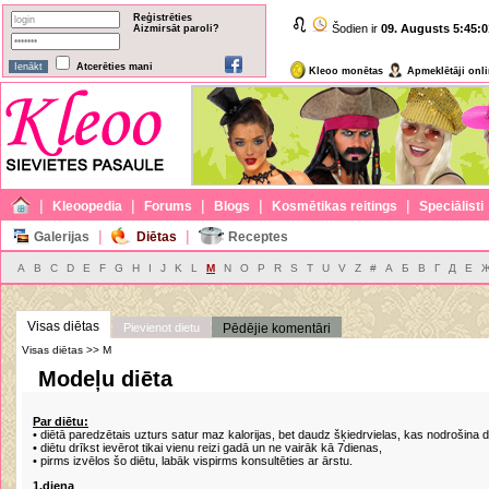
Reģistrēties
Šodien ir
09. Augusts
5:45:0
Aizmirsāt paroli?
Atcerēties mani
Kleoo monētas
Apmeklētāji onl
|
|
|
|
|
Kleoopedia
Forums
Blogs
Kosmētikas reitings
Speciālisti
|
|
Galerijas
Diētas
Receptes
A
B
C
D
E
F
G
H
I
J
K
L
M
N
O
P
R
S
T
U
V
Z
#
А
Б
В
Г
Д
Е
Visas diētas
Pievienot dietu
Pēdējie komentāri
Visas diētas >> M
Modeļu diēta
Par diētu:
• diētā paredzētais uzturs satur maz kalorijas, bet daudz šķiedrvielas, kas nodrošina
• diētu drīkst ievērot tikai vienu reizi gadā un ne vairāk kā 7dienas,
• pirms izvēlos šo diētu, labāk vispirms konsultēties ar ārstu.
1.diena