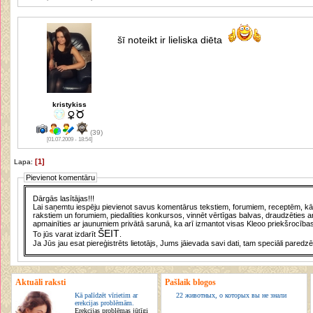
šī noteikt ir lieliska diēta
kristykiss
(39)
[01.07.2009 - 18:54]
[1]
Lapa:
Pievienot komentāru
Dārgās lasītājas!!!
Lai saņemtu iespēju pievienot savus komentārus tekstiem, forumiem, receptēm, kā a
rakstiem un forumiem, piedalīties konkursos, vinnēt vērtīgas balvas, draudzēties a
apmainīties ar jaunumiem privātā sarunā, ka arī izmantot visas Kleoo priekšrocības
ŠEIT
To jūs varat izdarīt
.
Ja Jūs jau esat piereģistrēts lietotājs, Jums jāievada savi dati, tam speciāli paredzē
Aktuāli raksti
Pašlaik blogos
Kā palīdzēt vīrietim ar
22 животных, о которых вы не знали
erekcijas problēmām.
Erekcijas problēmas jūtīgi