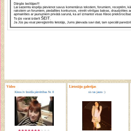
Dārgās lasītājas!!!
Lai saņemtu iespēju pievienot savus komentārus tekstiem, forumiem, receptēm, kā a
rakstiem un forumiem, piedalīties konkursos, vinnēt vērtīgas balvas, draudzēties a
apmainīties ar jaunumiem privātā sarunā, ka arī izmantot visas Kleoo priekšrocības
ŠEIT
To jūs varat izdarīt
.
Ja Jūs jau esat piereģistrēts lietotājs, Jums jāievada savi dati, tam speciāli paredzē
Video
Lietotāju galerijas
Kleoo.lv Imidža pārvērtības Nr. 8
sis tas jauns :)