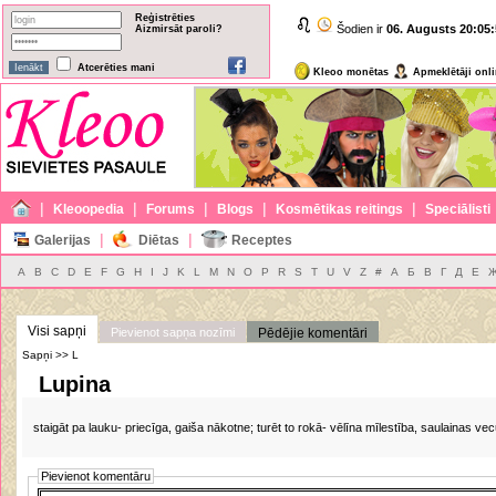
Reģistrēties
Šodien ir
06. Augusts
20:05:
Aizmirsāt paroli?
Atcerēties mani
Kleoo monētas
Apmeklētāji onl
|
|
|
|
|
Kleoopedia
Forums
Blogs
Kosmētikas reitings
Speciālisti
|
|
Galerijas
Diētas
Receptes
A
B
C
D
E
F
G
H
I
J
K
L
M
N
O
P
R
S
T
U
V
Z
#
А
Б
В
Г
Д
Е
Visi sapņi
Pievienot sapņa nozīmi
Pēdējie komentāri
Sapņi >> L
Lupina
staigāt pa lauku- priecīga, gaiša nākotne; turēt to rokā- vēlīna mīlestība, saulainas v
Pievienot komentāru