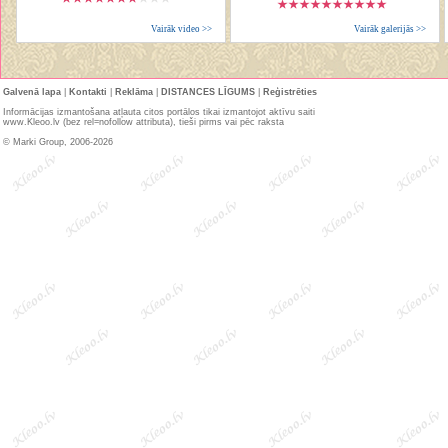
Vairāk video >>
Vairāk galerijās >>
Galvenā lapa
|
Kontakti
|
Reklāma
|
DISTANCES LĪGUMS
|
Reģistrēties
Informācijas izmantošana atļauta citos portālos tikai izmantojot aktīvu saiti
www.Kleoo.lv (bez rel=nofollow attributa), tieši pirms vai pēc raksta
© Marki Group, 2006-2026