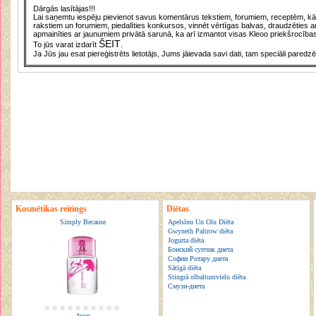
Dārgās lasītājas!!!
Lai saņemtu iespēju pievienot savus komentārus tekstiem, forumiem, receptēm, kā a
rakstiem un forumiem, piedalīties konkursos, vinnēt vērtīgas balvas, draudzēties a
apmainīties ar jaunumiem privātā sarunā, ka arī izmantot visas Kleoo priekšrocības
ŠEIT
To jūs varat izdarīt
.
Ja Jūs jau esat piereģistrēts lietotājs, Jums jāievada savi dati, tam speciāli paredzē
Kosmētikas reitings
Diētas
Simply Because
Apelsīnu Un Olu Diēta
Gwyneth Paltrow diēta
Jogurta diēta
Бонский супчик диета
Софии Ротару диета
Sātīgā diēta
Stingrā olbaltumvielu diēta
Смузи-диета
Avon