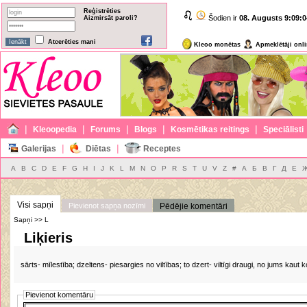
Reģistrēties
Šodien ir
08. Augusts
9:09:0
Aizmirsāt paroli?
Atcerēties mani
Kleoo monētas
Apmeklētāji onl
|
|
|
|
|
Kleoopedia
Forums
Blogs
Kosmētikas reitings
Speciālisti
|
|
Galerijas
Diētas
Receptes
A
B
C
D
E
F
G
H
I
J
K
L
M
N
O
P
R
S
T
U
V
Z
#
А
Б
В
Г
Д
Е
Visi sapņi
Pievienot sapņa nozīmi
Pēdējie komentāri
Sapņi >> L
Liķieris
sārts- mīlestība; dzeltens- piesargies no viltības; to dzert- viltīgi draugi, no jums kaut k
Pievienot komentāru