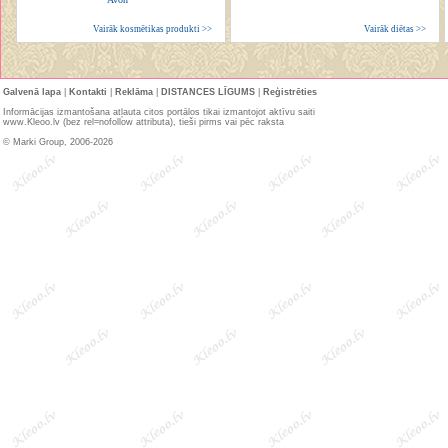
Vairāk kosmētikas produkti >>
Vairāk diētas >>
Galvenā lapa
|
Kontakti
|
Reklāma
|
DISTANCES LĪGUMS
|
Reģistrēties
Informācijas izmantošana atļauta citos portālos tikai izmantojot aktīvu saiti
www.Kleoo.lv (bez rel=nofollow attributa), tieši pirms vai pēc raksta
© Marki Group, 2006-2026