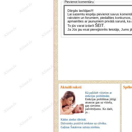
Pievienot komentāru
Dārgās lasītājas!!!
Lai saņemtu iespēju pievienot savus komentār
rakstiem un forumiem, piedalīties konkursos, 
apmainīties ar jaunumiem privātā sarunā, ka a
ŠEIT
To jūs varat izdarīt
.
Ja Jūs jau esat piereģistrēts lietotājs, Jums j
Aktuāli raksti
Spēle
Kā palīdzēt vīrietim ar
erekcijas problēmām.
Erekcijas problēmas jūtīgi
atsaucas gan uz vīrieša,
gan sievietes
pašvērtējumu. Ko darīt,
ja...
Kādus ziedus dāvināt.
Dzīvnieku pozitīvā ietekme uz cilvēku.
Gaļinas Šatalovas uztura sistēma.