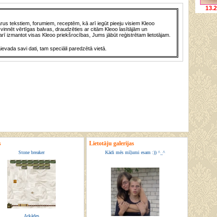
13.2
us tekstiem, forumiem, receptēm, kā arī iegūt pieeju visiem Kleoo
vinnēt vērtīgas balvas, draudzēties ar citām Kleoo lasītājām un
rī izmantot visas Kleoo priekšrocības, Jums jābūt reģistrētam lietotājam.
āievada savi dati, tam speciāli paredzētā vietā.
s
Lietotāju galerijas
Stone breaker
Kādi mēs mīļumi esam :)) ^_^
Arkādes