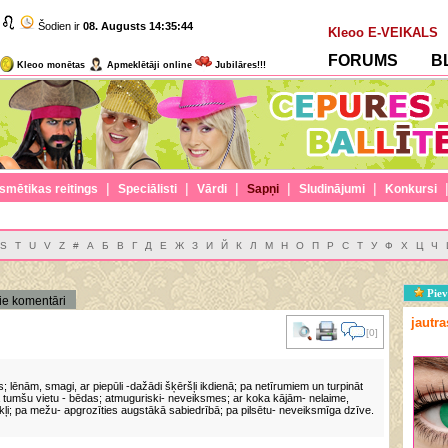
Šodien ir
08. Augusts
14:35:44
Kleoo E-VEIKALS
FORUMS
B
Kleoo monētas
Apmeklētāji online
Jubilāres!!!
|
|
|
|
|
smētikas reitings
Speciālisti
Vārdi
Sapņi
Sludinājumi
Konkursi
S
T
U
V
Z
#
А
Б
В
Г
Д
Е
Ж
З
И
Й
К
Л
М
Н
О
П
Р
С
Т
У
Ф
Х
Ц
Ч
Piev
ie komentāri
jautr
[0]
s; lēnām, smagi, ar piepūli -dažādi šķēršļi ikdienā; pa netīrumiem un turpināt
; pa tumšu vietu - bēdas; atmuguriski- neveiksmes; ar koka kājām- nelaime,
kļi; pa mežu- apgrozīties augstākā sabiedrībā; pa pilsētu- neveiksmīga dzīve.