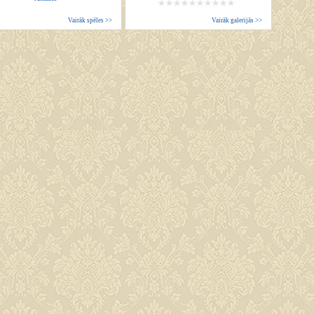
Vairāk spēles >>
Vairāk galerijās >>