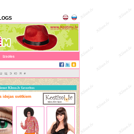
LOGS
|
Izsoles
Ш
Щ
Э
Ю
Я
#
ienot Kleoo.lv favorītos
as idejas svētkiem