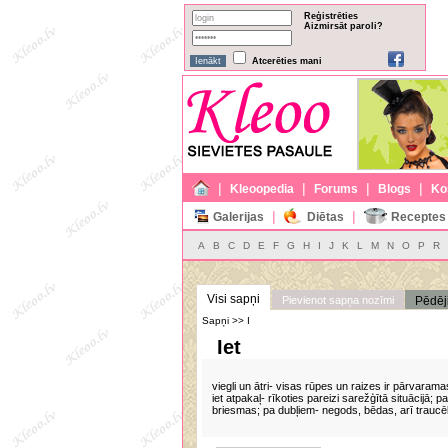
Reģistrēties
Aizmirsāt paroli?
Atcerēties mani
|
|
|
|
Kleoopedia
Forums
Blogs
Ko
|
|
Galerijas
Diētas
Receptes
A
B
C
D
E
F
G
H
I
J
K
L
M
N
O
P
R
Visi sapņi
Pievienot sapņa nozīmi
Pēdēj
Sapņi >> I
Iet
viegli un ātri- visas rūpes un raizes ir pārvarama
iet atpakaļ- rīkoties pareizi sarežģītā situācijā
briesmas; pa dubļiem- negods, bēdas, arī traucē