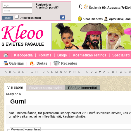
Reģistrēties
Šodien ir
09. Augusts
7:43:4
Aizmirsāt paroli?
Atcerēties mani
Kleoo monētas
Apmeklētāji onl
|
|
|
|
|
Kleoopedia
Forums
Blogs
Kosmētikas reitings
Speciālisti
|
|
Galerijas
Diētas
Receptes
A
B
C
D
E
F
G
H
I
J
K
L
M
N
O
P
R
S
T
U
V
Z
#
А
Б
В
Г
Д
Е
Visi sapņi
Pievienot sapņa nozīmi
Pēdējie komentāri
Sapņi >> G
Gurni
plati - nepatikšanas, tikt piekrāptam, iespēja zaudēt vīru, kurš izvēlēsies sievieti, kas va
un glīti- veiksme, laime mīlestībā; vāji, kaulaini- slimība.
Pievienot komentāru