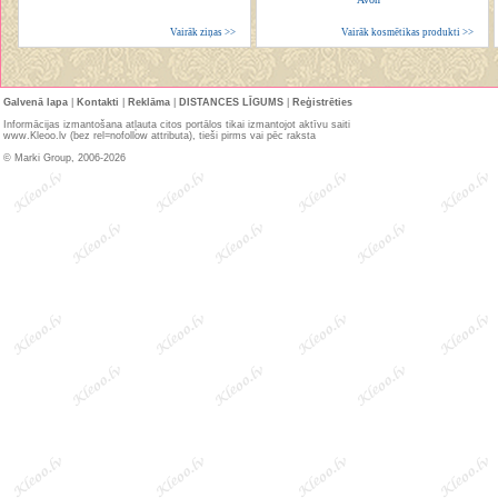
Vairāk ziņas >>
Vairāk kosmētikas produkti >>
Galvenā lapa
|
Kontakti
|
Reklāma
|
DISTANCES LĪGUMS
|
Reģistrēties
Informācijas izmantošana atļauta citos portālos tikai izmantojot aktīvu saiti
www.Kleoo.lv (bez rel=nofollow attributa), tieši pirms vai pēc raksta
© Marki Group, 2006-2026