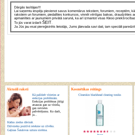
Dārgās lasītājas!!!
Lai saņemtu iespēju pievienot savus komentārus tekstiem, forumiem, receptēm, kā a
rakstiem un forumiem, piedalīties konkursos, vinnēt vērtīgas balvas, draudzēties a
apmainīties ar jaunumiem privātā sarunā, ka arī izmantot visas Kleoo priekšrocības
ŠEIT
To jūs varat izdarīt
.
Ja Jūs jau esat piereģistrēts lietotājs, Jums jāievada savi dati, tam speciāli paredzē
Aktuāli raksti
Kosmētikas reitings
Kā palīdzēt vīrietim ar
Clearskin blackhead clearing toniks
erekcijas problēmām.
Erekcijas problēmas jūtīgi
atsaucas gan uz vīrieša,
gan sievietes
pašvērtējumu. Ko darīt,
ja...
Kādus ziedus dāvināt.
Dzīvnieku pozitīvā ietekme uz cilvēku.
Gaļinas Šatalovas uztura sistēma.
Avon