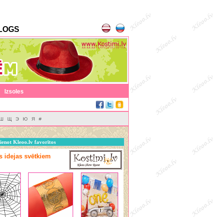
LOGS
|
Izsoles
Ш
Щ
Э
Ю
Я
#
ienot Kleoo.lv favorītos
as idejas svētkiem