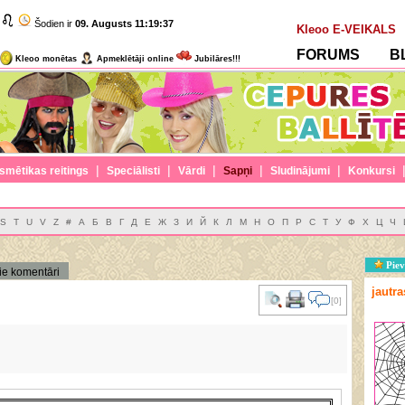
Šodien ir
09. Augusts
11:19:38
Kleoo E-VEIKALS
FORUMS
B
Kleoo monētas
Apmeklētāji online
Jubilāres!!!
|
|
|
|
|
smētikas reitings
Speciālisti
Vārdi
Sapņi
Sludinājumi
Konkursi
S
T
U
V
Z
#
А
Б
В
Г
Д
Е
Ж
З
И
Й
К
Л
М
Н
О
П
Р
С
Т
У
Ф
Х
Ц
Ч
Piev
ie komentāri
jautr
[0]