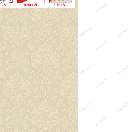
0 LVL
0.00 LVL
2.30 LVL