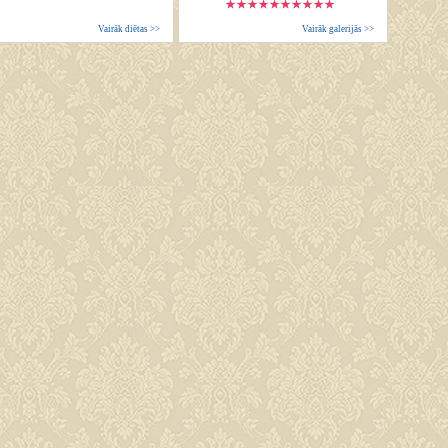
Vairāk diētas >>
Vairāk galerijās >>