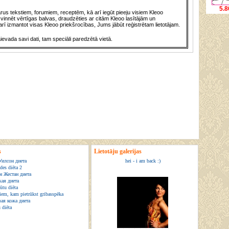
5.8
us tekstiem, forumiem, receptēm, kā arī iegūt pieeju visiem Kleoo
vinnēt vērtīgas balvas, draudzēties ar citām Kleoo lasītājām un
rī izmantot visas Kleoo priekšrocības, Jums jābūt reģistrētam lietotājam.
āievada savi dati, tam speciāli paredzētā vietā.
s
Lietotāju galerijas
Уилсон диета
hei - i am back :)
des diēta 2
н Жестан диета
ая диета
ūtu diēta
tiem, kam pietrūkst gribasspēka
ая кожа диета
 diēta