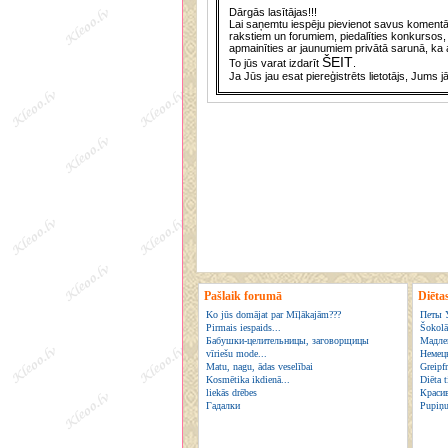
Dārgās lasītājas!!!
Lai saņemtu iespēju pievienot savus komentār
rakstiem un forumiem, piedalīties konkursos, 
apmainīties ar jaunumiem privātā sarunā, ka a
ŠEIT
To jūs varat izdarīt
.
Ja Jūs jau esat piereģistrēts lietotājs, Jums j
Pašlaik forumā
Diēta
Ko jūs domājat par Mīļākajām???
Петы 
Pirmais iespaids...
Šokolā
Бабушки-целительницы, заговорщицы
Мадле
vīriešu mode...
Немецк
Matu, nagu, ādas veselībai
Greipfr
Kosmētika ikdienā...
Diēta 
liekās drēbes
Красив
Гадалки
Pupiņu