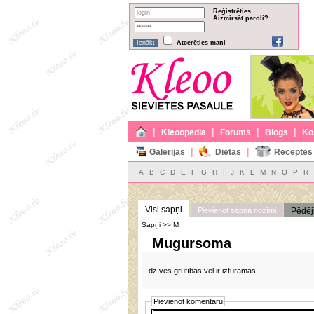
Reģistrēties
Aizmirsāt paroli?
Atcerēties mani
|
|
|
|
Kleoopedia
Forums
Blogs
Ko
|
|
Galerijas
Diētas
Receptes
A
B
C
D
E
F
G
H
I
J
K
L
M
N
O
P
R
Visi sapņi
Pievienot sapņa nozīmi
Pēdēj
Sapņi >> M
Mugursoma
dzīves grūtības vel ir izturamas.
Pievienot komentāru