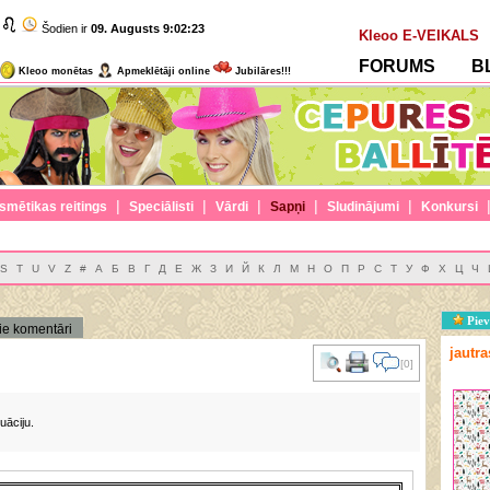
Šodien ir
09. Augusts
9:02:23
Kleoo E-VEIKALS
FORUMS
B
Kleoo monētas
Apmeklētāji online
Jubilāres!!!
|
|
|
|
|
smētikas reitings
Speciālisti
Vārdi
Sapņi
Sludinājumi
Konkursi
S
T
U
V
Z
#
А
Б
В
Г
Д
Е
Ж
З
И
Й
К
Л
М
Н
О
П
Р
С
Т
У
Ф
Х
Ц
Ч
Piev
ie komentāri
jautr
[0]
uāciju.