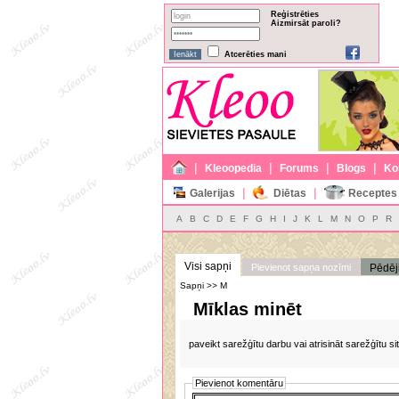
Reģistrēties
Aizmirsāt paroli?
Atcerēties mani
|
|
|
|
Kleoopedia
Forums
Blogs
Ko
|
|
Galerijas
Diētas
Receptes
A
B
C
D
E
F
G
H
I
J
K
L
M
N
O
P
R
Visi sapņi
Pievienot sapņa nozīmi
Pēdēj
Sapņi >> M
Mīklas minēt
paveikt sarežģītu darbu vai atrisināt sarežģītu sit
Pievienot komentāru