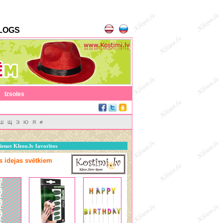
LOGS
|
Izsoles
Ш
Щ
Э
Ю
Я
#
ienot Kleoo.lv favorītos
as idejas svētkiem