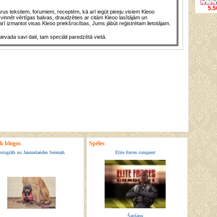
5.5
us tekstiem, forumiem, receptēm, kā arī iegūt pieeju visiem Kleoo
vinnēt vērtīgas balvas, draudzēties ar citām Kleoo lasītājām un
rī izmantot visas Kleoo priekšrocības, Jums jābūt reģistrētam lietotājam.
āievada savi dati, tam speciāli paredzētā vietā.
ik blogos
Spēles
otogrāfs no Jaunzelandes Serenah.
Elite forces conquest
Šaušana