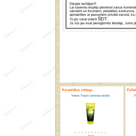
Dārgās lasītājas!!!
Lai saņemtu iespēju pievienot savus komentār
rakstiem un forumiem, piedalīties konkursos, 
apmainīties ar jaunumiem privātā sarunā, ka a
ŠEIT
To jūs varat izdarīt
.
Ja Jūs jau esat piereģistrēts lietotājs, Jums j
Kosmētikas reitings
Pašla
Senses Tropics ķermeņa skrubis
F
Avon