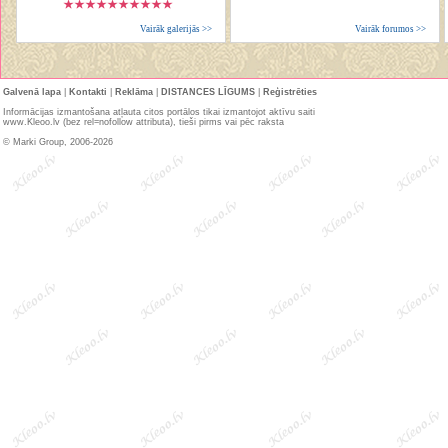
Vairāk galerijās >>
Vairāk forumos >>
Galvenā lapa
|
Kontakti
|
Reklāma
|
DISTANCES LĪGUMS
|
Reģistrēties
Informācijas izmantošana atļauta citos portālos tikai izmantojot aktīvu saiti
www.Kleoo.lv (bez rel=nofollow attributa), tieši pirms vai pēc raksta
© Marki Group, 2006-2026