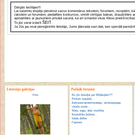
Dārgās lasītājas!!!
Lai saņemtu iespēju pievienot savus komentārus tekstiem, forumiem, receptēm, kā a
rakstiem un forumiem, piedalīties konkursos, vinnēt vērtīgas balvas, draudzēties a
apmainīties ar jaunumiem privātā sarunā, ka arī izmantot visas Kleoo priekšrocības
ŠEIT
To jūs varat izdarīt
.
Ja Jūs jau esat piereģistrēts lietotājs, Jums jāievada savi dati, tam speciāli paredzē
Lietotāju galerijas
Pašlaik forumā
Foto
Ko jūs domājat par Mīļākajām???
Pirmais iespaids...
Бабушки-целительницы, заговорщицы
vīriešu mode...
Matu, nagu, ādas veselībai
Kosmētika ikdienā...
liekās drēbes
Гадалки