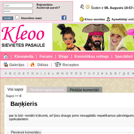
Reģistrēties
Šodien ir
08. Augusts
10:57:
Aizmirsāt paroli?
Atcerēties mani
Kleoo monētas
Apmeklētāji onl
|
|
|
|
|
Kleoopedia
Forums
Blogs
Kosmētikas reitings
Speciālisti
|
|
Galerijas
Diētas
Receptes
A
B
C
D
E
F
G
H
I
J
K
L
M
N
O
P
R
S
T
U
V
Z
#
А
Б
В
Г
Д
Е
Visi sapņi
Pievienot sapņa nozīmi
Pēdējie komentāri
Sapņi >> B
Baņķieris
par to būt- nonākt trūkumā, arf jūsu draugs jums nesagādās nepatīkamus pārsteigumus
spekulantiem
Pievienot komentāru