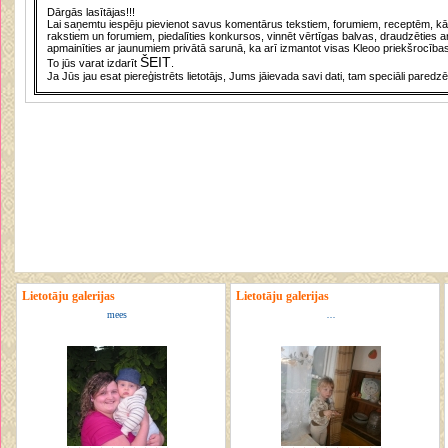
Dārgās lasītājas!!!
Lai saņemtu iespēju pievienot savus komentārus tekstiem, forumiem, receptēm, kā a
rakstiem un forumiem, piedalīties konkursos, vinnēt vērtīgas balvas, draudzēties a
apmainīties ar jaunumiem privātā sarunā, ka arī izmantot visas Kleoo priekšrocības
ŠEIT
To jūs varat izdarīt
.
Ja Jūs jau esat piereģistrēts lietotājs, Jums jāievada savi dati, tam speciāli paredzē
Lietotāju galerijas
Lietotāju galerijas
mees
...