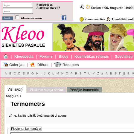
Reģistrēties
Šodien ir
06. Augusts
19:09:
Aizmirsāt paroli?
Atcerēties mani
Kleoo monētas
Apmeklētāji onl
|
|
|
|
|
Kleoopedia
Forums
Blogs
Kosmētikas reitings
Speciālisti
|
|
Galerijas
Diētas
Receptes
A
B
C
D
E
F
G
H
I
J
K
L
M
N
O
P
R
S
T
U
V
Z
#
А
Б
В
Г
Д
Е
Visi sapņi
Pievienot sapņa nozīmi
Pēdējie komentāri
Sapņi >> T
Termometrs
zīme, ka jūs pārāk bieži maināt draugus
Pievienot komentāru