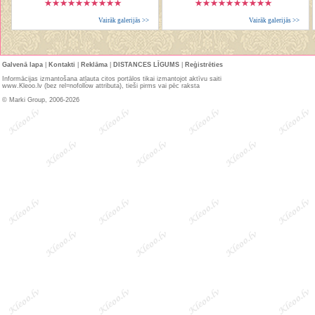
Vairāk galerijās >>
Vairāk galerijās >>
Galvenā lapa
|
Kontakti
|
Reklāma
|
DISTANCES LĪGUMS
|
Reģistrēties
Informācijas izmantošana atļauta citos portālos tikai izmantojot aktīvu saiti
www.Kleoo.lv (bez rel=nofollow attributa), tieši pirms vai pēc raksta
© Marki Group, 2006-2026