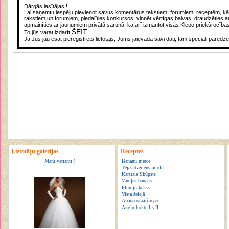
Dārgās lasītājas!!!
Lai saņemtu iespēju pievienot savus komentārus tekstiem, forumiem, receptēm, kā a
rakstiem un forumiem, piedalīties konkursos, vinnēt vērtīgas balvas, draudzēties a
apmainīties ar jaunumiem privātā sarunā, ka arī izmantot visas Kleoo priekšrocības
ŠEIT
To jūs varat izdarīt
.
Ja Jūs jau esat piereģistrēts lietotājs, Jums jāievada savi dati, tam speciāli paredzē
Lietotāju galerijas
Receptes
Mani varianti:)
Banānu mērce
Tējas dzēriens ar olu
Karstais Skūpsts
Vaniļas banāns
Plūmju kēkss
Vista želejā
Ананасовый мусс
Augļu kokteilis II