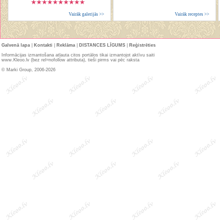
Vairāk galerijās >>
Vairāk receptes >>
Galvenā lapa
|
Kontakti
|
Reklāma
|
DISTANCES LĪGUMS
|
Reģistrēties
Informācijas izmantošana atļauta citos portālos tikai izmantojot aktīvu saiti
www.Kleoo.lv (bez rel=nofollow attributa), tieši pirms vai pēc raksta
© Marki Group, 2006-2026