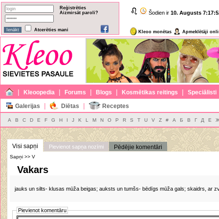
Reģistrēties
Šodien ir
10. Augusts
7:17:5
Aizmirsāt paroli?
Atcerēties mani
Kleoo monētas
Apmeklētāji onl
|
|
|
|
|
Kleoopedia
Forums
Blogs
Kosmētikas reitings
Speciālisti
|
|
Galerijas
Diētas
Receptes
A
B
C
D
E
F
G
H
I
J
K
L
M
N
O
P
R
S
T
U
V
Z
#
А
Б
В
Г
Д
Е
Visi sapņi
Pievienot sapņa nozīmi
Pēdējie komentāri
Sapņi >> V
Vakars
jauks un silts- klusas mūža beigas; auksts un tumšs- bēdīgs mūža gals; skaidrs, ar 
Pievienot komentāru