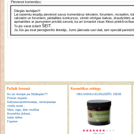
Pievienot komentāru
Dārgās lasītājas!!!
Lai saņemtu iespēju pievienot savus komentārus tekstiem, forumiem, receptēm, kā a
rakstiem un forumiem, piedalīties konkursos, vinnēt vērtīgas balvas, draudzēties a
apmainīties ar jaunumiem privātā sarunā, ka arī izmantot visas Kleoo priekšrocības
ŠEIT
To jūs varat izdarīt
.
Ja Jūs jau esat piereģistrēts lietotājs, Jums jāievada savi dati, tam speciāli paredzē
Pašlaik forumā
Kosmētikas reitings
Ko jūs domājat par Mīļākajām???
ORGANISKA KLINĢERĪŠU ZIEDE
Pirmais iespaids...
Бабушки-целительницы, заговорщицы
vīriešu mode...
Matu, nagu, ādas veselībai
Kosmētika ikdienā...
liekās drēbes
Гадалки
Oss Care