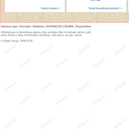
Vairāk forumos >>
Vairāk kosmētikas produkti >>
Galvenā lapa
|
Kontakti
|
Reklāma
|
DISTANCES LĪGUMS
|
Reģistrēties
Informācijas izmantošana atļauta citos portālos tikai izmantojot aktīvu saiti
www.Kleoo.lv (bez rel=nofollow attributa), tieši pirms vai pēc raksta
© Marki Group, 2006-2026