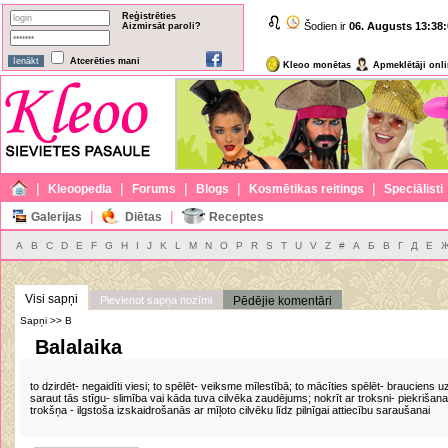
Reģistrēties
Šodien ir
06. Augusts
13:38:
Aizmirsāt paroli?
Atcerēties mani
Kleoo monētas
Apmeklētāji onl
|
|
|
|
|
Kleoopedia
Forums
Blogs
Kosmētikas reitings
Speciālisti
|
|
Galerijas
Diētas
Receptes
A
B
C
D
E
F
G
H
I
J
K
L
M
N
O
P
R
S
T
U
V
Z
#
А
Б
В
Г
Д
Е
Visi sapņi
Pievienot sapņa nozīmi
Pēdējie komentāri
Sapņi >> B
Balalaika
to dzirdēt- negaidīti viesi; to spēlēt- veiksme mīlestībā; to mācīties spēlēt- brauciens
saraut tās stīgu- slimība vai kāda tuva cilvēka zaudējums; nokrīt ar troksni- piekriša
trokšņa - ilgstoša izskaidrošanās ar mīļoto cilvēku līdz pilnīgai attiecību saraušanai