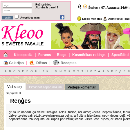
Reģistrēties
Šodien ir
07. Augusts
14:04:
Aizmirsāt paroli?
Atcerēties mani
Kleoo monētas
Apmeklētāji onl
|
|
|
|
|
Kleoopedia
Forums
Blogs
Kosmētikas reitings
Speciālisti
|
|
Galerijas
Diētas
Receptes
A
B
C
D
E
F
G
H
I
J
K
L
M
N
O
P
R
S
T
U
V
Z
#
А
Б
В
Г
Д
Е
Visi sapņi
Pievienot sapņa nozīmi
Pēdējie komentāri
Sapņi >> R
Reņģes
grūta un nabadzīga dzīve; svaigas, lielas- turība, arī laime; vecas- nepatikšanas, ten
dzīve; zvejot vai redzēt zvejojam-maza peļņa, arī plāna izjukšana; cept- doties ceļā; vā
nepatikšanas, zaudējums, arī rūpes par iztiku; iesālīt- vilties; ēst- rūpes, arī kāds piek