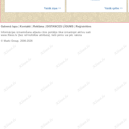
Vairāk ziņas >>
Vairāk spēles >>
Galvenā lapa
|
Kontakti
|
Reklāma
|
DISTANCES LĪGUMS
|
Reģistrēties
Informācijas izmantošana atļauta citos portālos tikai izmantojot aktīvu saiti
www.Kleoo.lv (bez rel=nofollow attributa), tieši pirms vai pēc raksta
© Marki Group, 2006-2026