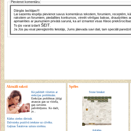
Pievienot komentāru
Dārgās lasītājas!!!
Lai saņemtu iespēju pievienot savus komentārus tekstiem, forumiem, receptēm, kā a
rakstiem un forumiem, piedalīties konkursos, vinnēt vērtīgas balvas, draudzēties a
apmainīties ar jaunumiem privātā sarunā, ka arī izmantot visas Kleoo priekšrocības
ŠEIT
To jūs varat izdarīt
.
Ja Jūs jau esat piereģistrēts lietotājs, Jums jāievada savi dati, tam speciāli paredzē
Aktuāli raksti
Spēles
Kā palīdzēt vīrietim ar
Stone breaker
erekcijas problēmām.
Erekcijas problēmas jūtīgi
atsaucas gan uz vīrieša,
gan sievietes
pašvērtējumu. Ko darīt,
ja...
Kādus ziedus dāvināt.
Dzīvnieku pozitīvā ietekme uz cilvēku.
Gaļinas Šatalovas uztura sistēma.
Arkādes