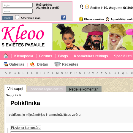
Reģistrēties
Šodien ir
10. Augusts
6:19:0
Aizmirsāt paroli?
Atcerēties mani
Kleoo monētas
Apmeklētāji onl
|
|
|
|
|
Kleoopedia
Forums
Blogs
Kosmētikas reitings
Speciālisti
|
|
Galerijas
Diētas
Receptes
A
B
C
D
E
F
G
H
I
J
K
L
M
N
O
P
R
S
T
U
V
Z
#
А
Б
В
Г
Д
Е
Visi sapņi
Pievienot sapņa nozīmi
Pēdējie komentāri
Sapņi >> P
Poliklīnika
valdīties, jo mīļotā mērķis ir atmodināt jūsos zvēru
Pievienot komentāru