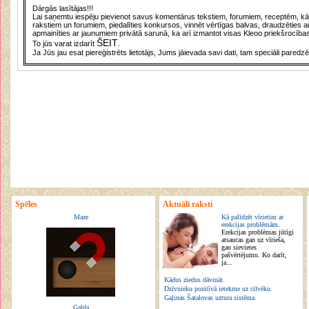
Dārgās lasītājas!!!
Lai saņemtu iespēju pievienot savus komentārus tekstiem, forumiem, receptēm, kā a
rakstiem un forumiem, piedalīties konkursos, vinnēt vērtīgas balvas, draudzēties a
apmainīties ar jaunumiem privātā sarunā, ka arī izmantot visas Kleoo priekšrocības
ŠEIT
To jūs varat izdarīt
.
Ja Jūs jau esat piereģistrēts lietotājs, Jums jāievada savi dati, tam speciāli paredzē
Spēles
Aktuāli raksti
Maze
Kā palīdzēt vīrietim ar
erekcijas problēmām.
Erekcijas problēmas jūtīgi
atsaucas gan uz vīrieša,
gan sievietes
pašvērtējumu. Ko darīt,
ja...
Kādus ziedus dāvināt.
Dzīvnieku pozitīvā ietekme uz cilvēku.
Gaļinas Šatalovas uztura sistēma.
Galda