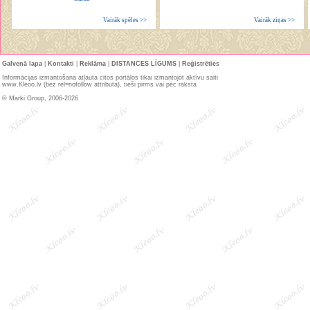
Vairāk spēles >>
Vairāk ziņas >>
Galvenā lapa
|
Kontakti
|
Reklāma
|
DISTANCES LĪGUMS
|
Reģistrēties
Informācijas izmantošana atļauta citos portālos tikai izmantojot aktīvu saiti
www.Kleoo.lv (bez rel=nofollow attributa), tieši pirms vai pēc raksta
© Marki Group, 2006-2026