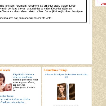
2.9
us tekstiem, forumiem, receptēm, kā arī iegūt pieeju visiem Kleoo
vinnēt vērtīgas balvas, draudzēties ar citām Kleoo lasītājām un
rī izmantot visas Kleoo priekšrocības, Jums jābūt reģistrētam lietotājam.
āievada savi dati, tam speciāli paredzētā vietā.
li raksti
Kosmētikas reitings
Kā palīdzēt vīrietim ar
Advance Techniques Professional matu krāsa
erekcijas problēmām.
6.0
Erekcijas problēmas jūtīgi
atsaucas gan uz vīrieša,
gan sievietes
pašvērtējumu. Ko darīt,
ja...
ziedus dāvināt.
eku pozitīvā ietekme uz cilvēku.
s Šatalovas uztura sistēma.