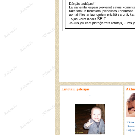
Dārgās lasītājas!!!
Lai saņemtu iespēju pievienot savus komentār
rakstiem un forumiem, piedalīties konkursos, 
apmainīties ar jaunumiem privātā sarunā, ka a
ŠEIT
To jūs varat izdarīt
.
Ja Jūs jau esat piereģistrēts lietotājs, Jums j
Lietotāju galerijas
Aktuā
...
Kādus 
Dzīvni
Gaļina