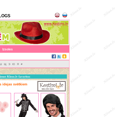
LOGS
|
Izsoles
Ш
Щ
Э
Ю
Я
#
ienot Kleoo.lv favorītos
as idejas svētkiem