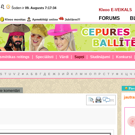
Šodien ir
09. Augusts
7:17:35
Kleoo E-VEIKALS
FORUMS
B
Kleoo monētas
Apmeklētāji online
Jubilāres!!!
|
|
|
|
|
smētikas reitings
Speciālisti
Vārdi
Sapņi
Sludinājumi
Konkursi
S
T
U
V
Z
#
А
Б
В
Г
Д
Е
Ж
З
И
Й
К
Л
М
Н
О
П
Р
С
Т
У
Ф
Х
Ц
Ч
Piev
ie komentāri
jautr
[0]