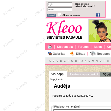
Reģistrēties
Aizmirsāt paroli?
Atcerēties mani
|
|
|
|
Kleoopedia
Forums
Blogs
Ko
|
|
Galerijas
Diētas
Receptes
A
B
C
D
E
F
G
H
I
J
K
L
M
N
O
P
R
Visi sapņi
Pievienot sapņa nozīmi
Pēdēj
Sapņi >> A
Audējs
rūpju pilna, taču saskanīga dzīve.
Pievienot komentāru