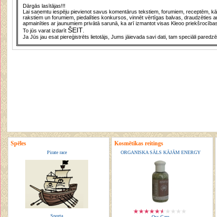
Dārgās lasītājas!!!
Lai saņemtu iespēju pievienot savus komentārus tekstiem, forumiem, receptēm, kā a
rakstiem un forumiem, piedalīties konkursos, vinnēt vērtīgas balvas, draudzēties a
apmainīties ar jaunumiem privātā sarunā, ka arī izmantot visas Kleoo priekšrocības
ŠEIT
To jūs varat izdarīt
.
Ja Jūs jau esat piereģistrēts lietotājs, Jums jāievada savi dati, tam speciāli paredzē
Spēles
Kosmētikas reitings
Pirate race
ORGANISKA SĀLS KĀJĀM ENERGY
Sporta
Oss Care