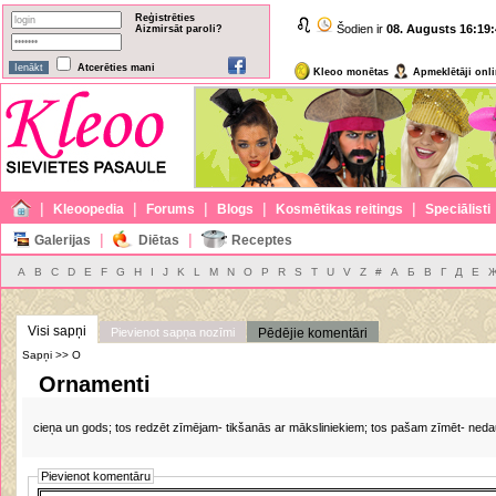
Reģistrēties
Šodien ir
08. Augusts
16:19:
Aizmirsāt paroli?
Atcerēties mani
Kleoo monētas
Apmeklētāji onl
|
|
|
|
|
Kleoopedia
Forums
Blogs
Kosmētikas reitings
Speciālisti
|
|
Galerijas
Diētas
Receptes
A
B
C
D
E
F
G
H
I
J
K
L
M
N
O
P
R
S
T
U
V
Z
#
А
Б
В
Г
Д
Е
Visi sapņi
Pievienot sapņa nozīmi
Pēdējie komentāri
Sapņi >> O
Ornamenti
cieņa un gods; tos redzēt zīmējam- tikšanās ar māksliniekiem; tos pašam zīmēt- neda
Pievienot komentāru