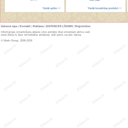
Vairāk spēles >>
Vairāk kosmētikas produkti >>
Galvenā lapa
|
Kontakti
|
Reklāma
|
DISTANCES LĪGUMS
|
Reģistrēties
Informācijas izmantošana atļauta citos portālos tikai izmantojot aktīvu saiti
www.Kleoo.lv (bez rel=nofollow attributa), tieši pirms vai pēc raksta
© Marki Group, 2006-2026