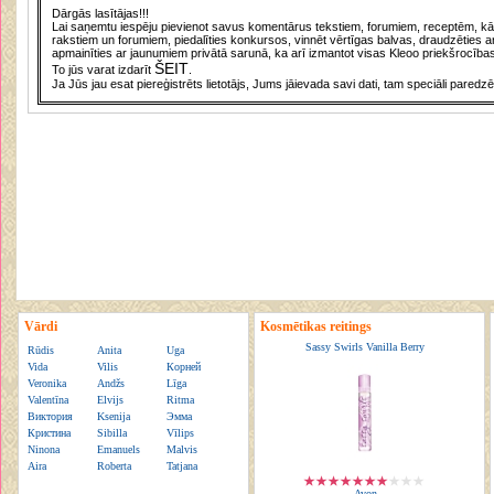
Dārgās lasītājas!!!
Lai saņemtu iespēju pievienot savus komentārus tekstiem, forumiem, receptēm, kā a
rakstiem un forumiem, piedalīties konkursos, vinnēt vērtīgas balvas, draudzēties a
apmainīties ar jaunumiem privātā sarunā, ka arī izmantot visas Kleoo priekšrocības
ŠEIT
To jūs varat izdarīt
.
Ja Jūs jau esat piereģistrēts lietotājs, Jums jāievada savi dati, tam speciāli paredzē
Vārdi
Kosmētikas reitings
Sassy Swirls Vanilla Berry
Rūdis
Anita
Uga
Vida
Vilis
Корней
Veronika
Andžs
Līga
Valentīna
Elvijs
Ritma
Виктория
Ksenija
Эмма
Кристина
Sibilla
Vīlips
Ninona
Emanuels
Malvis
Aira
Roberta
Tatjana
Avon