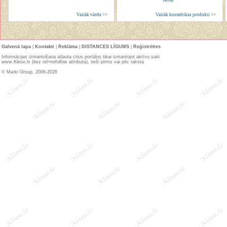
Vairāk vārdu >>
Vairāk kosmētikas produkti >>
Galvenā lapa
|
Kontakti
|
Reklāma
|
DISTANCES LĪGUMS
|
Reģistrēties
Informācijas izmantošana atļauta citos portālos tikai izmantojot aktīvu saiti
www.Kleoo.lv (bez rel=nofollow attributa), tieši pirms vai pēc raksta
© Marki Group, 2006-2026