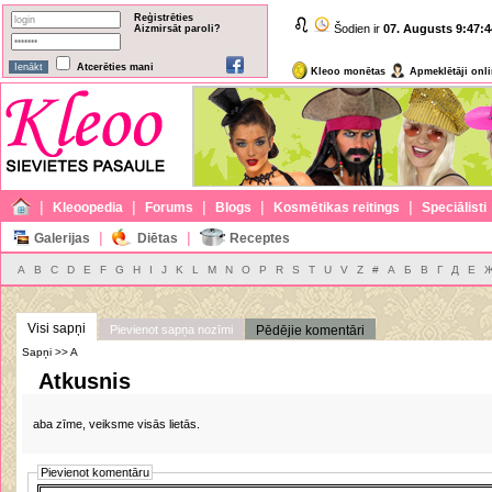
Reģistrēties
Šodien ir
07. Augusts
9:47:4
Aizmirsāt paroli?
Atcerēties mani
Kleoo monētas
Apmeklētāji onl
|
|
|
|
|
Kleoopedia
Forums
Blogs
Kosmētikas reitings
Speciālisti
|
|
Galerijas
Diētas
Receptes
A
B
C
D
E
F
G
H
I
J
K
L
M
N
O
P
R
S
T
U
V
Z
#
А
Б
В
Г
Д
Е
Visi sapņi
Pievienot sapņa nozīmi
Pēdējie komentāri
Sapņi >> A
Atkusnis
aba zīme, veiksme visās lietās.
Pievienot komentāru