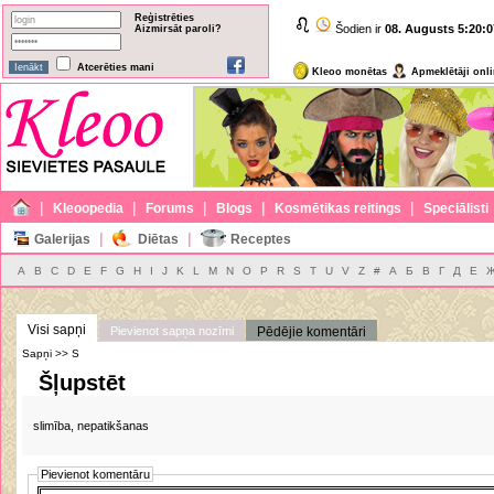
Reģistrēties
Šodien ir
08. Augusts
5:20:0
Aizmirsāt paroli?
Atcerēties mani
Kleoo monētas
Apmeklētāji onl
|
|
|
|
|
Kleoopedia
Forums
Blogs
Kosmētikas reitings
Speciālisti
|
|
Galerijas
Diētas
Receptes
A
B
C
D
E
F
G
H
I
J
K
L
M
N
O
P
R
S
T
U
V
Z
#
А
Б
В
Г
Д
Е
Visi sapņi
Pievienot sapņa nozīmi
Pēdējie komentāri
Sapņi >> S
Šļupstēt
slimība, nepatikšanas
Pievienot komentāru