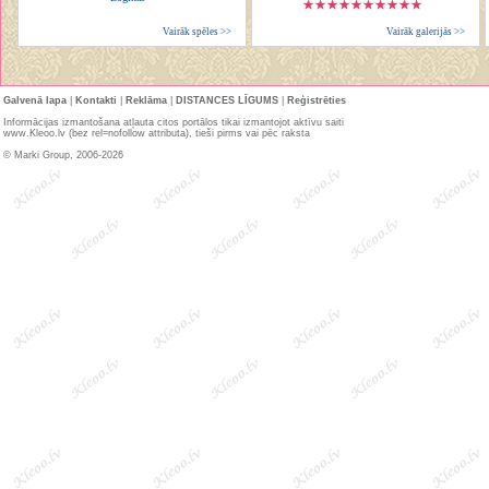
Vairāk spēles >>
Vairāk galerijās >>
Galvenā lapa
|
Kontakti
|
Reklāma
|
DISTANCES LĪGUMS
|
Reģistrēties
Informācijas izmantošana atļauta citos portālos tikai izmantojot aktīvu saiti
www.Kleoo.lv (bez rel=nofollow attributa), tieši pirms vai pēc raksta
© Marki Group, 2006-2026