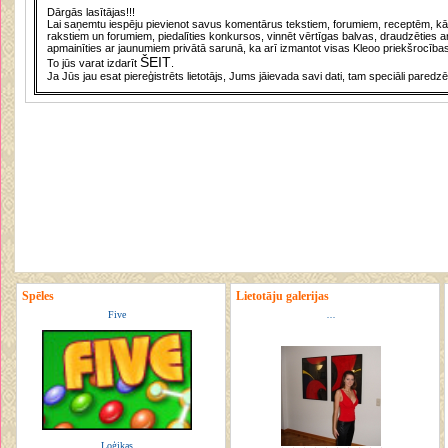
Dārgās lasītājas!!!
Lai saņemtu iespēju pievienot savus komentārus tekstiem, forumiem, receptēm, kā a
rakstiem un forumiem, piedalīties konkursos, vinnēt vērtīgas balvas, draudzēties a
apmainīties ar jaunumiem privātā sarunā, ka arī izmantot visas Kleoo priekšrocības
ŠEIT
To jūs varat izdarīt
.
Ja Jūs jau esat piereģistrēts lietotājs, Jums jāievada savi dati, tam speciāli paredzē
Spēles
Lietotāju galerijas
Five
...
Loģikas