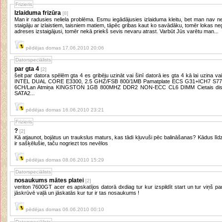
Frizieris
Izlaiduma frizūra
[8]
Man ir radusies neliela problēma. Esmu iegādājusies izlaiduma kleitu, bet man nav n
staigāju ar izlaistiem, taisniem matiem, tāpēc gribas kaut ko savādāku, tomēr lokas ne
adreses izstaigājusi, tomēr nekā priekš sevis nevaru atrast. Varbūt Jūs varētu man...
pēdējas domas 17.06.2010 20:06
Datorspeciālists
par gta 4
[2]
šeit par datora spēlēm gta 4 es gribēju uzināt vai šinī datorā ies gta 4 kā lai uzina vai tā spēle ies normāli ?????? Procesors
INTEL DUAL CORE E3300, 2.5 GHZ/FSB 800/1MB Pamatplate ECS G31+ICH7 S7
6CH/Lan Atmiņa KINGSTON 1GB 800MHZ DDR2 NON-ECC CL6 DIMM Cietais di
SATA2...
pēdējas domas 16.06.2010 23:21
Frizieris
?
[2]
Kā atjaunot, bojātus un traukslus maturs, kas tādi kļuvuši pēc balināšanas? Kādus līdzekļus būtu vēlasm lietot, jo matu gali arī
ir sašķēlušie, taču nogriezt tos nevēlos
pēdējas domas 08.06.2010 15:29
Datorspeciālists
nosaukums mātes platei
[2]
veriton 7600GT acer es apskatījos datorā dxdiag tur kur izspildīt start un tur viņš parāda to nosaukumu ! ja nav pareizs tad
jāskrūvē vaļā un jāskatās kur tur ir tas nosaukums !
pēdējas domas 06.06.2010 00:10
Datorspeciālists