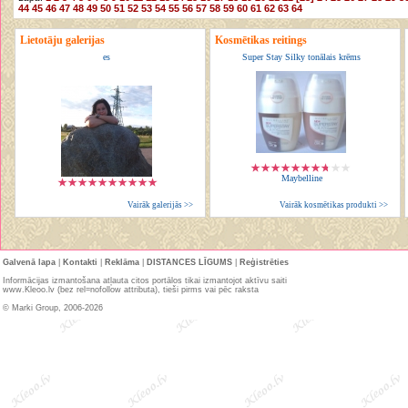
44
45
46
47
48
49
50
51
52
53
54
55
56
57
58
59
60
61
62
63
64
Lietotāju galerijas
Kosmētikas reitings
es
Super Stay Silky tonālais krēms
Maybelline
Vairāk galerijās >>
Vairāk kosmētikas produkti >>
Galvenā lapa
|
Kontakti
|
Reklāma
|
DISTANCES LĪGUMS
|
Reģistrēties
Informācijas izmantošana atļauta citos portālos tikai izmantojot aktīvu saiti
www.Kleoo.lv (bez rel=nofollow attributa), tieši pirms vai pēc raksta
© Marki Group, 2006-2026