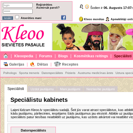
Reģistrēties
Šodien ir
06. Augusts
17:07:
Aizmirsāt paroli?
Atcerēties mani
Kleoo monētas
Apmeklētāji onl
|
|
|
|
|
Kleoopedia
Forums
Blogs
Kosmētikas reitings
Speciālisti
|
|
Galerijas
Diētas
Receptes
Psihologs
Sporta treneris
Datorspeciālists
Frizieris
Austrumu medicīnas ārsts
Uztura speciā
Speciālisti
Uzdot jautājumu
Mani jautājumi
Neizlasītie jautājumi
Speciālistu kabinets
Laipni lūdzam Kleoo.lv speciālistu sadaļā. Šeit jūs varat atrast speciālistus, kas atbi
kādu jautājumu, pārliecinies, iespējams šāds jautājumus jau eksistē. Atbilde uz jautājumu
speciālists patur tiesības neatbildēt uz jautājumu, kas uzdots atkārtoti vai neatbilst viņ
Datorspeciālists