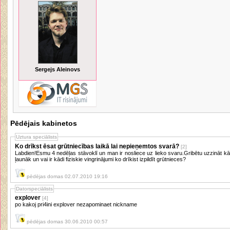
Sergejs Aleinovs
Pēdējais kabinetos
Uztura speciālists
Ko drīkst ēsat grūtniecības laikā lai nepieņemtos svarā?
[2]
Labdien!Esmu 4 nedēļas stāvoklī un man ir nosliece uz lieko svaru.Gribētu uzzināt kādu
ļaunāk un vai ir kādi fiziskie vingrinājumi ko drīkist izpildīt grūtnieces?
pēdējas domas 02.07.2010 19:16
Datorspeciālists
explover
[4]
po kakoj pri4ini explover nezapominaet nickname
pēdējas domas 30.06.2010 00:57