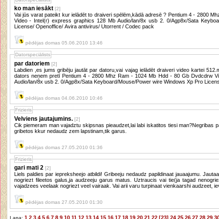
ko man iesākt
[2]
Vai jūs varat pateikt kur ielādēt to draiveri spēlēm,kādā adresē ? Pentium 4 - 280
Video - Intel(r) express graphics 128 Mb Audio/lan/8x usb 2. 0/Agp8x/Sata Keyb
License/ Openoffice/ Avira antivirus/ Utorrent / Codec pack
pēdējas domas 05.06.2010 13:46
Datorspeciālists
par datoriem
[2]
Labdien ,es jums gribēju jautāt par datoru,vai vajag ielādēt draiveri video kartei 512.mb ?? jo savādāk man daudzas spēles
dators neņem pretī Pentium 4 - 2800 Mhz Ram - 1024 Mb Hdd - 80 Gb Dvdcdrw Vide
Audio/lan/8x usb 2. 0/Agp8x/Sata Keyboard/Mouse/Power wire Windows Xp Pro License/
pēdējas domas 04.06.2010 10:46
Frizieris
Velviens jautajumins.
[2]
Cik piemeram man vajadztu skipsnas pieaudzet,lai labi iskatitos tiesi man?Negribas
gribetos kkur nedaudz zem lapstinam,tik garus.
pēdējas domas 27.05.2010 01:36
Frizieris
gari mati 2
[2]
Liels paldies par iepreksheejo atbildi! Gribeeju nedaudz papildinaat jauaajumu. Jaut
nogriezt fileetos galus,ja audzeeju garus matus. Uztraucis vai tie(ja tagad nenogrie
vajadzees veelaak nogriezt veel vairaak. Vai arii varu turpinaat vienkaarshi audzeet, iev
pēdējas domas 27.05.2010 01:30
1
2
3
4
5
6
7
8
9
10
11
12
13
14
15
16
17
18
19
20
21
22
[23]
24
25
26
27
28
29
3
Lapa: