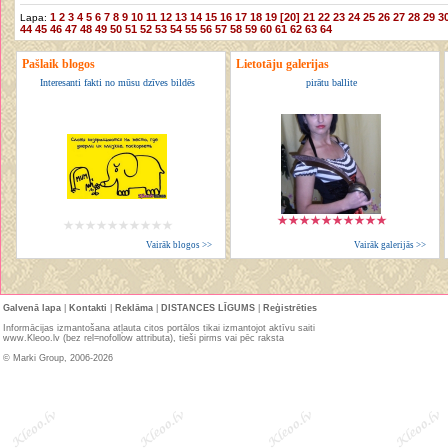
1
2
3
4
5
6
7
8
9
10
11
12
13
14
15
16
17
18
19
[20]
21
22
23
24
25
26
27
28
29
3
Lapa:
44
45
46
47
48
49
50
51
52
53
54
55
56
57
58
59
60
61
62
63
64
Pašlaik blogos
Lietotāju galerijas
Interesanti fakti no mūsu dzīves bildēs
pirātu ballite
Vairāk blogos >>
Vairāk galerijās >>
Galvenā lapa
|
Kontakti
|
Reklāma
|
DISTANCES LĪGUMS
|
Reģistrēties
Informācijas izmantošana atļauta citos portālos tikai izmantojot aktīvu saiti
www.Kleoo.lv (bez rel=nofollow attributa), tieši pirms vai pēc raksta
© Marki Group, 2006-2026