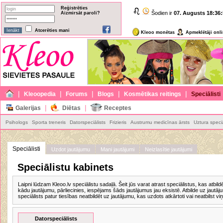
Reģistrēties
Šodien ir
07. Augusts
18:36:
Aizmirsāt paroli?
Atcerēties mani
Kleoo monētas
Apmeklētāji onl
|
|
|
|
|
Kleoopedia
Forums
Blogs
Kosmētikas reitings
Speciālisti
|
|
Galerijas
Diētas
Receptes
Psihologs
Sporta treneris
Datorspeciālists
Frizieris
Austrumu medicīnas ārsts
Uztura speciā
Speciālisti
Uzdot jautājumu
Mani jautājumi
Neizlasītie jautājumi
Speciālistu kabinets
Laipni lūdzam Kleoo.lv speciālistu sadaļā. Šeit jūs varat atrast speciālistus, kas atbi
kādu jautājumu, pārliecinies, iespējams šāds jautājumus jau eksistē. Atbilde uz jautājumu
speciālists patur tiesības neatbildēt uz jautājumu, kas uzdots atkārtoti vai neatbilst viņ
Datorspeciālists