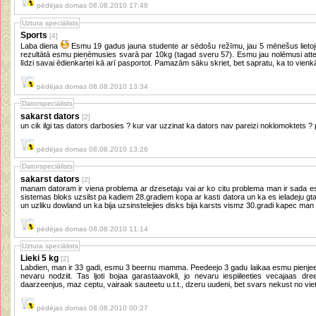
pēdējas domas 08.08.2010 17:48
Uztura speciālists
Sports
[4]
Laba diena
Esmu 19 gadus jauna studente ar sēdošu režīmu, jau 5 mēnešus lietoju hormonālo kotracepciju visticamāk kā
rezultātā esmu pieņēmusies svarā par 10kg (tagad sveru 57). Esmu jau nolēmusi atteikties no šīs kontracepcijas un pasekot
līdzi savai ēdienkartei kā arī pasportot. Pamazām sāku skriet, bet sapratu, ka to vienkā
pēdējas domas 08.08.2010 13:34
Datorspeciālists
sakarst dators
[2]
un
pēdējas domas 08.08.2010 13:26
Datorspeciālists
sakarst dators
[2]
manam datoram ir viena problema ar dzesetaju vai ar ko citu problema man ir sada e
sistemas bloks uzsilst pa kadiem 28.gradiem kopa ar kasti datora un ka es ieladeju gta sa andreas ar disku ielieku disku ieksa
un uzliku dowland un ka bija uzsinstelejies disks bija karsts vismz 30.gradi kapec man t
pēdējas domas 08.08.2010 11:14
Uztura speciālists
Lieki 5 kg
[2]
Labdien, man ir 33 gadi, esmu 3 beernu mamma. Peedeejo 3 gadu laikaa esmu pienje
nevaru nodziit. Tas ljoti bojaa garastaavokli, jo nevaru iespiileeties vecajaas d
daarzeenjus, maz ceptu, vairaak sauteetu u.t.t., dzeru uudeni, bet svars nekust no vie
pēdējas domas 08.08.2010 00:27