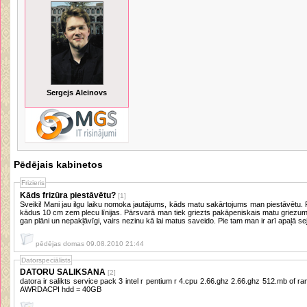
Sergejs Aleinovs
Pēdējais kabinetos
Frizieris
Kāds frizūra piestāvētu?
[1]
Sveiki! Mani jau ilgu laiku nomoka jautājums, kāds matu sakārtojums man piestāvētu. 
kādus 10 cm zem plecu līnijas. Pārsvarā man tiek griezts pakāpeniskais matu griezums
gan plāni un nepakļāvīgi, vairs nezinu kā lai matus saveido. Pie tam man ir arī apaļā sej
pēdējas domas 09.08.2010 21:44
Datorspeciālists
DATORU SALIKSANA
[2]
datora ir salikts service pack 3 intel r pentium r 4.cpu 2.66.ghz 2.66.ghz 512.mb of ram video 7300.GT 256.mb system model
AWRDACPI hdd = 40GB