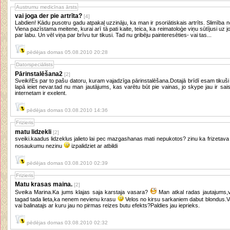
Austrumu medicīnas ārsts
vai joga der pie artrīta?
[4]
Labdien! Kādu pusotru gadu atpakaļ uzzināju, ka man ir psoriātiskais artrīts. Slimība ne
Viena pazīstama meitene, kurai arī tā pati kaite, teica, ka reimatoloģe viņu sūtījusi uz
par labu. Un vēl viņa par brīvu tur tikusi. Tad nu gribēju painteresēties- vai tas...
pēdējas domas 05.08.2010 20:28
Datorspeciālists
Pārinstalēšana2
[2]
Sveiki!Es par to pašu datoru, kuram vajadzīga pārinstalēšana.Dotajā brīdī esam tikuši 
lapā ieiet nevar.tad nu man jautājums, kas varētu būt pie vainas, jo skype jau ir sais
internetam ir exelent.
pēdējas domas 03.08.2010 14:36
Frizieris
matu lidzekli
[2]
sveiki.kaadus lidzeklus jalieto lai pec mazgashanas mati nepukotos? zinu ka frizeta
nosaukumu nezinu
izpalidziet ar atbildi
pēdējas domas 03.08.2010 02:39
Frizieris
Matu krasas maina.
[2]
Sveika Marina.Ka jums klajas saja karstaja vasara?
Man atkal radas jautajums,v
tagad tada lieta,ka nenem nevienu krasu
Velos no kirsu sarkaniem dabut blondus.Va
vai balinatajs ar kuru jau no pirmas reizes butu efekts?Paldies jau ieprieks.
pēdējas domas 03.08.2010 02:32