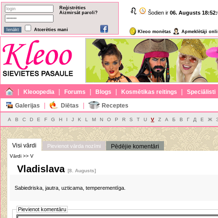
Reģistrēties
Šodien ir
06. Augusts
18:52:
Aizmirsāt paroli?
Atcerēties mani
Kleoo monētas
Apmeklētāji onl
|
|
|
|
|
Kleoopedia
Forums
Blogs
Kosmētikas reitings
Speciālisti
|
|
Galerijas
Diētas
Receptes
A
B
C
D
E
F
G
H
I
J
K
L
M
N
O
P
R
S
T
U
V
Z
А
Б
В
Г
Д
Е
Ж
Visi vārdi
Pievienot vārda nozīmi
Pēdējie komentāri
Vārdi >> V
Vladislava
[8. Augusts]
Sabiedriska, jautra, uzticama, temperementīga.
Pievienot komentāru