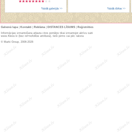
Vairāk galerijās >>
Vairāk diētas >>
Galvenā lapa
|
Kontakti
|
Reklāma
|
DISTANCES LĪGUMS
|
Reģistrēties
Informācijas izmantošana atļauta citos portālos tikai izmantojot aktīvu saiti
www.Kleoo.lv (bez rel=nofollow attributa), tieši pirms vai pēc raksta
© Marki Group, 2006-2026