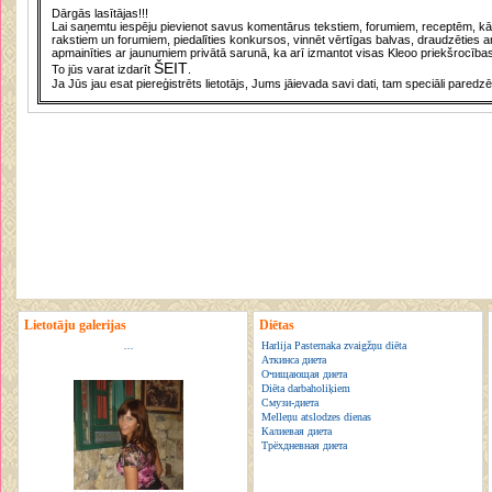
Dārgās lasītājas!!!
Lai saņemtu iespēju pievienot savus komentārus tekstiem, forumiem, receptēm, kā a
rakstiem un forumiem, piedalīties konkursos, vinnēt vērtīgas balvas, draudzēties a
apmainīties ar jaunumiem privātā sarunā, ka arī izmantot visas Kleoo priekšrocības
ŠEIT
To jūs varat izdarīt
.
Ja Jūs jau esat piereģistrēts lietotājs, Jums jāievada savi dati, tam speciāli paredzē
Lietotāju galerijas
Diētas
...
Harlija Pasternaka zvaigžņu diēta
Аткинса диета
Очищающая диета
Diēta darbaholiķiem
Смузи-диета
Melleņu atslodzes dienas
Калиевая диета
Трёхдневная диета