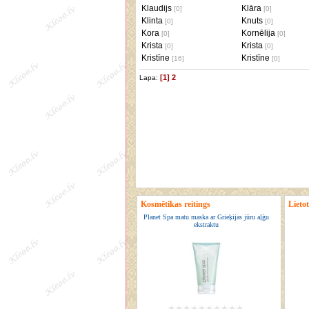
Klaudijs
Klāra
[0]
[0]
Klinta
Knuts
[0]
[0]
Kora
Kornēlija
[0]
[0]
Krista
Krista
[0]
[0]
Kristīne
Kristīne
[16]
[0]
[1]
2
Lapa:
Kosmētikas reitings
Lietot
Planet Spa matu maska ar Grieķijas jūru aļģu
ekstraktu