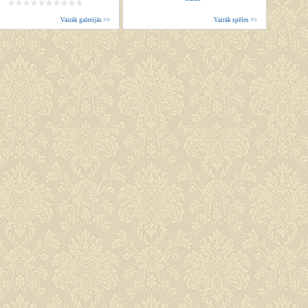
Vairāk galerijās >>
Vairāk spēles >>