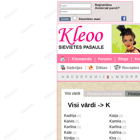
Reģistrēties
Aizmirsāt paroli?
Atcerēties mani
|
|
|
|
Kleoopedia
Forums
Blogs
Ko
|
|
Galerijas
Diētas
Receptes
A
B
C
D
E
F
G
H
I
J
K
L
M
N
O
P
R
Visi vārdi
Pievienot vārda nozīmi
Pēdēji
Visi vārdi -> K
Kadrija
Kaija
[0]
[0]
Kalvis
Kamila
[0]
[0]
Karlīna
Karlīna
[0]
[0]
Kate
Katrīna
[2]
[0]
Kintija
Kira
[0]
[0]