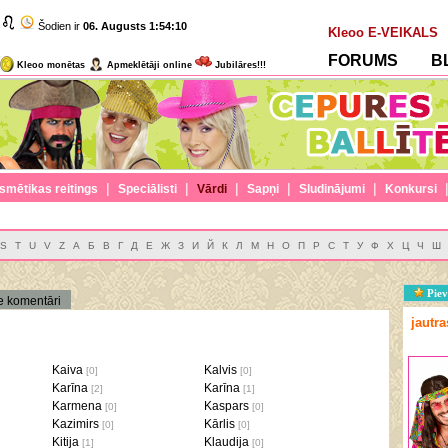
Šodien ir
06. Augusts
1:54:10
Kleoo E-VEIKALS
FORUMS
B
Kleoo monētas
Apmeklētāji online
Jubilāres!!!
|
|
|
|
|
smētikas reitings
Speciālisti
Vārdi
Sapņi
Sludinājumi
Konkursi
S
T
U
V
Z
А
Б
В
Г
Д
Е
Ж
З
И
Й
К
Л
М
Н
О
П
Р
С
Т
У
Ф
Х
Ц
Ч
Ш
Piev
e komentāri
jautr
Kaiva
Kalvis
[0]
[0]
Karīna
Karīna
[2]
[1]
Karmena
Kaspars
[0]
[0]
Kazimirs
Kārlis
[0]
[0]
Kitija
Klaudija
[1]
[0]