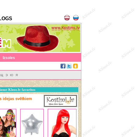
LOGS
|
Izsoles
Щ
Э
Ю
Я
ienot Kleoo.lv favorītos
as idejas svētkiem