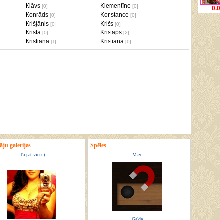
Klāvs
Klementīne
[0]
[0]
0.
Konrāds
Konstance
[0]
[0]
Krišjānis
Krišs
[0]
[0]
Krista
Kristaps
[0]
[2]
Kristiāna
Kristiāna
[1]
[0]
āju galerijas
Spēles
Tā pat vien:)
Maze
Galda