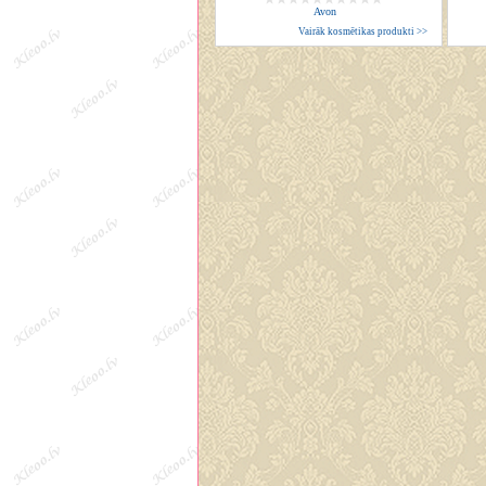
Avon
Vairāk kosmētikas produkti >>