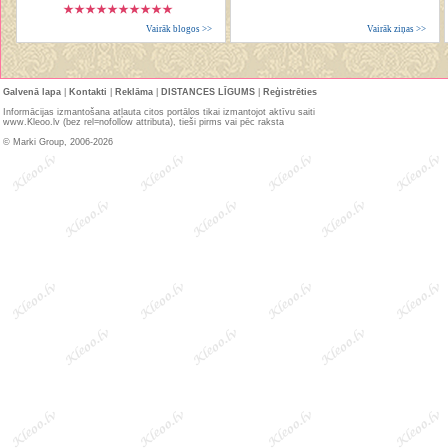
Vairāk blogos >>
Vairāk ziņas >>
Galvenā lapa
|
Kontakti
|
Reklāma
|
DISTANCES LĪGUMS
|
Reģistrēties
Informācijas izmantošana atļauta citos portālos tikai izmantojot aktīvu saiti
www.Kleoo.lv (bez rel=nofollow attributa), tieši pirms vai pēc raksta
© Marki Group, 2006-2026