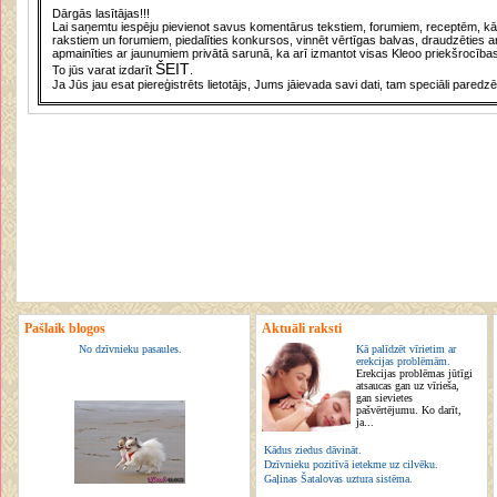
Dārgās lasītājas!!!
Lai saņemtu iespēju pievienot savus komentārus tekstiem, forumiem, receptēm, kā a
rakstiem un forumiem, piedalīties konkursos, vinnēt vērtīgas balvas, draudzēties a
apmainīties ar jaunumiem privātā sarunā, ka arī izmantot visas Kleoo priekšrocības
ŠEIT
To jūs varat izdarīt
.
Ja Jūs jau esat piereģistrēts lietotājs, Jums jāievada savi dati, tam speciāli paredzē
Pašlaik blogos
Aktuāli raksti
No dzīvnieku pasaules.
Kā palīdzēt vīrietim ar
erekcijas problēmām.
Erekcijas problēmas jūtīgi
atsaucas gan uz vīrieša,
gan sievietes
pašvērtējumu. Ko darīt,
ja...
Kādus ziedus dāvināt.
Dzīvnieku pozitīvā ietekme uz cilvēku.
Gaļinas Šatalovas uztura sistēma.