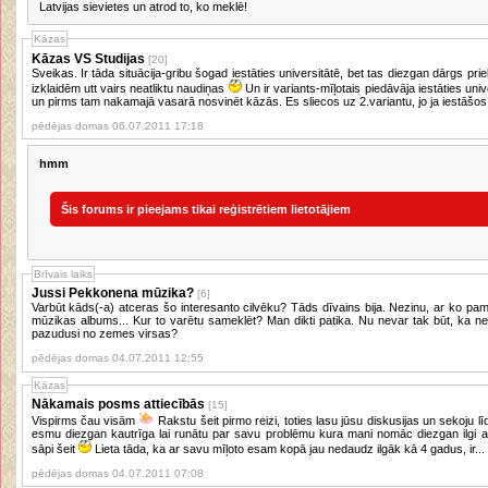
Latvijas sievietes un atrod to, ko meklē!
Kāzas
Kāzas VS Studijas
[20]
Sveikas. Ir tāda situācija-gribu šogad iestāties universitātē, bet tas diezgan dārgs pr
izklaidēm utt vairs neatliktu naudiņas
Un ir variants-mīļotais piedāvāja iestāties universitātē nākamgad, tikmēr pakrāt naudu
un pirms tam nakamajā vasarā nosvinēt kāzās. Es sliecos uz 2.variantu, jo ja iestāšos.
pēdējas domas 06.07.2011 17:18
hmm
Šis forums ir pieejams tikai reģistrētiem lietotājiem
Brīvais laiks
Jussi Pekkonena mūzika?
[6]
Varbūt kāds(-a) atceras šo interesanto cilvēku? Tāds dīvains bija. Nezinu, ar ko pam
mūzikas albums... Kur to varētu sameklēt? Man dikti patika. Nu nevar tak būt, ka n
pazudusi no zemes virsas?
pēdējas domas 04.07.2011 12:55
Kāzas
Nākamais posms attiecībās
[15]
Vispirms čau visām
Rakstu šeit pirmo reizi, toties lasu jūsu diskusijas un sekoju lī
esmu diezgan kautrīga lai runātu par savu problēmu kura mani nomāc diezgan ilgi ar 
sāpi šeit
Lieta tāda, ka ar savu mīļoto esam kopā jau nedaudz ilgāk kā 4 gadus, ir...
pēdējas domas 04.07.2011 07:08