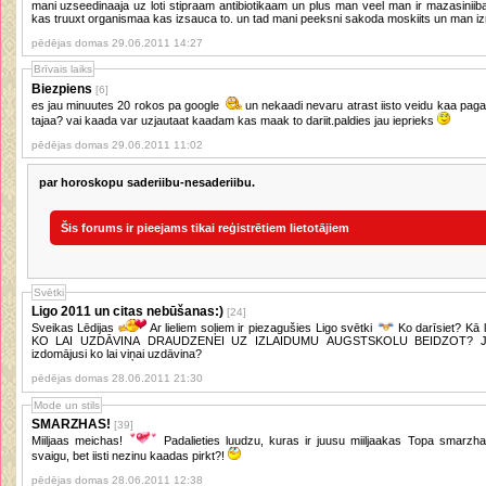
mani uzseedinaaja uz loti stipraam antibiotikaam un plus man veel man ir mazasiniiba
kas truuxt organismaa kas izsauca to. un tad mani peeksni sakoda moskiits un man i
pēdējas domas 29.06.2011 14:27
Brīvais laiks
Biezpiens
[6]
es jau minuutes 20 rokos pa google
un nekaadi nevaru atrast iisto veidu kaa pagatavot biezpienu. varbuut kaadai ir praxe
tajaa? vai kaada var uzjautaat kaadam kas maak to dariit.paldies jau ieprieks
pēdējas domas 29.06.2011 11:02
par horoskopu saderiibu-nesaderiibu.
Šis forums ir pieejams tikai reģistrētiem lietotājiem
Svētki
Ligo 2011 un citas nebūšanas:)
[24]
Sveikas Lēdijas
Ar lieliem soļiem ir piezagušies Ligo svētki
Ko darīsiet? Kā 
KO LAI UZDĀVINA DRAUDZENEI UZ IZLAIDUMU AUGSTSKOLU BEIDZOT? Jau 4
izdomājusi ko lai viņai uzdāvina?
pēdējas domas 28.06.2011 21:30
Mode un stils
SMARZHAS!
[39]
Miiljaas meichas!
Padalieties luudzu, kuras ir juusu miiljaakas Topa smarzhas!? Man dikti gribas ko jaunu, iipashu,
svaigu, bet iisti nezinu kaadas pirkt?!
pēdējas domas 28.06.2011 12:38