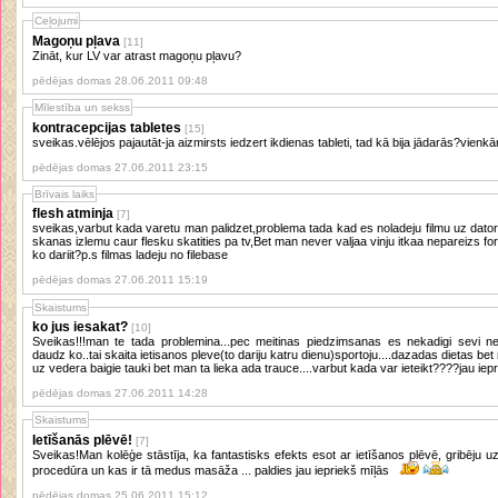
Ceļojumi
Magoņu pļava
[11]
Zināt, kur LV var atrast magoņu pļavu?
pēdējas domas 28.06.2011 09:48
Mīlestība un sekss
kontracepcijas tabletes
[15]
sveikas.vēlējos pajautāt-ja aizmirsts iedzert ikdienas tableti, tad kā bija jādarās?vienkār
pēdējas domas 27.06.2011 23:15
Brīvais laiks
flesh atminja
[7]
sveikas,varbut kada varetu man palidzet,problema tada kad es noladeju filmu uz dator
skanas izlemu caur flesku skatities pa tv,Bet man never valjaa vinju itkaa nepareizs for
ko dariit?p.s filmas ladeju no filebase
pēdējas domas 27.06.2011 15:19
Skaistums
ko jus iesakat?
[10]
Sveikas!!!man te tada problemina...pec meitinas piedzimsanas es nekadigi sevi ne
daudz ko..tai skaita ietisanos pleve(to dariju katru dienu)sportoju....dazadas dietas be
uz vedera baigie tauki bet man ta lieka ada trauce....varbut kada var ieteikt????jau iepr
pēdējas domas 27.06.2011 14:28
Skaistums
Ietīšanās plēvē!
[7]
Sveikas!Man kolēģe stāstīja, ka fantastisks efekts esot ar ietīšanos plēvē, gribēju uz
procedūra un kas ir tā medus masāža ... paldies jau iepriekš mīļās
pēdējas domas 25.06.2011 15:12