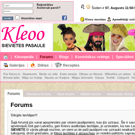
Reģistrēties
Šodien ir
07. Augusts
11:50:
Aizmirsāt paroli?
Atcerēties mani
Kleoo monētas
Apmeklētāji onl
|
|
|
|
|
Kleoopedia
Forums
Blogs
Kosmētikas reitings
Speciālisti
|
|
Galerijas
Diētas
Receptes
Par Kleoo.lv
Skaistums
Mode un stils
Esiet vesela
Diētas un fitness
Mīlestība un sekss
Ģ
Brīvais laiks
Māja un hobijs
Nauda un Karjera
Mājas dzīvnieki
Kāzas
Svētki
Ceļojumi
Hu
Forums
Pievienot forumu
Mani forumi
Mīļākie forumi
Neizlasītās tēmas
Forums
Dārgās lasītājas!!!
Šajā forumā jūs varat apspriesties par visiem jautājumiem, kas jūs uztrauc. Šis ir 
apvienojuši šeit gan Latviešu, gan Krievu auditorijas lasītājas, jo uzskatām, ka nav Lat
SIEVIETE
šī vārda pilnajā nozīme, un vieni un tie paši jautājumi var uztraukt neatkar
tulkojumā, droši griežaties, jo
Kleoo lasītājas ir atsaucīgas
un noteikti palīdzēs sapra