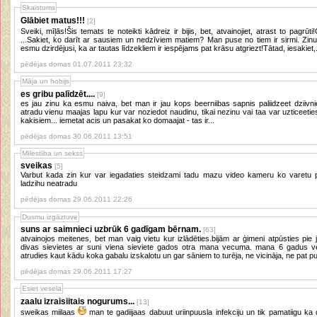
Skaistums
Glābiet matus!!!
[2]
Sveiki, mīļās!Šis temats te noteikti kādreiz ir bijis, bet, atvainojiet, atrast to pagrū
...Sakiet, ko darīt ar sausiem un nedzīviem matiem? Man puse no tiem ir sirmi. Zinu, z
esmu dzirdējusi, ka ar tautas līdzekliem ir iespējams pat krāsu atgriezt!Tātad, iesakiet,.
pēdējas domas 01.07.2011 23:32
Māja un hobijs
es gribu palīdzēt....
[9]
es jau zinu ka esmu naiva, bet man ir jau kops beerniibas sapnis paliidzeet dziivn
atradu vienu maajas lapu kur var noziedot naudinu, tikai nezinu vai taa var uzticeeti
kakisiem... iemetat acis un pasakat ko domaajat - tas ir...
pēdējas domas 30.06.2011 13:51
Mīlestība un sekss
sveikas
[5]
Varbut kada zin kur var iegadaties steidzami tadu mazu video kameru ko varetu p
ladzihu neatradu
pēdējas domas 29.06.2011 22:26
Dusmu izgāztuve
suns ar saimnieci uzbrūk 6 gadīgam bērnam.
[63]
atvainojos meitenes, bet man vaig vietu kur izlādēties.bijām ar ģimeni atpūsties pi
divas sievietes ar suni viena sieviete gados otra mana vecuma. mana 6 gadus vecā
atrudies kaut kādu koka gabalu izskalotu un gar sāniem to turēja, ne vicināja, ne pat pu
pēdējas domas 29.06.2011 17:27
Esiet vesela
zaalu izraisiitais nogurums...
[13]
sweikas miilaas
man te gadiijaas dabuut uriinpuusla infekciju un tik pamatiigu ka daktere pat esot nosokeejusies, tad nu