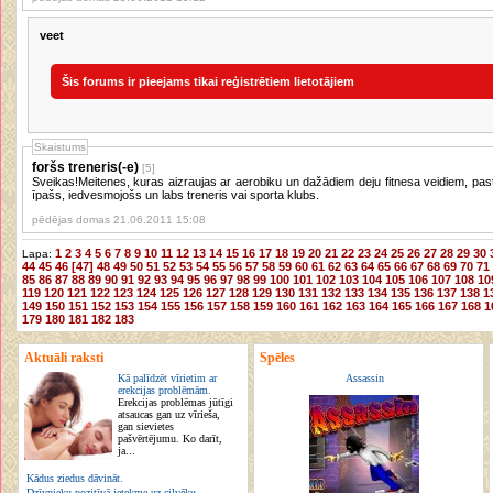
veet
Šis forums ir pieejams tikai reģistrētiem lietotājiem
Skaistums
foršs treneris(-e)
[5]
Sveikas!Meitenes, kuras aizraujas ar aerobiku un dažādiem deju fitnesa veidiem, past
īpašs, iedvesmojošs un labs treneris vai sporta klubs.
pēdējas domas 21.06.2011 15:08
1
2
3
4
5
6
7
8
9
10
11
12
13
14
15
16
17
18
19
20
21
22
23
24
25
26
27
28
29
30
Lapa:
44
45
46
[47]
48
49
50
51
52
53
54
55
56
57
58
59
60
61
62
63
64
65
66
67
68
69
70
71
85
86
87
88
89
90
91
92
93
94
95
96
97
98
99
100
101
102
103
104
105
106
107
108
10
119
120
121
122
123
124
125
126
127
128
129
130
131
132
133
134
135
136
137
138
1
149
150
151
152
153
154
155
156
157
158
159
160
161
162
163
164
165
166
167
168
1
179
180
181
182
183
Aktuāli raksti
Spēles
Kā palīdzēt vīrietim ar
Assassin
erekcijas problēmām.
Erekcijas problēmas jūtīgi
atsaucas gan uz vīrieša,
gan sievietes
pašvērtējumu. Ko darīt,
ja...
Kādus ziedus dāvināt.
Dzīvnieku pozitīvā ietekme uz cilvēku.