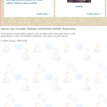
Gaļinas Šatalovas uztura sistēma.
Arkādes
Vairāk ziņas >>
Vairāk spēles >>
Galvenā lapa
|
Kontakti
|
Reklāma
|
DISTANCES LĪGUMS
|
Reģistrēties
Informācijas izmantošana atļauta citos portālos tikai izmantojot aktīvu saiti
www.Kleoo.lv (bez rel=nofollow attributa), tieši pirms vai pēc raksta
© Marki Group, 2006-2026