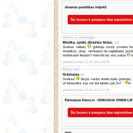
dīvainas parādības mājoklī.
Šis forums ir pieejams tikai reģistrētiem
Ģimene un psiholoģija
Mistika, spoki, divainas lietas.
[55]
Sveikas miilaas
gribeeju soreiz izveidot forumu kuraa paluugsu izteikt viedoklus tikai tos kas atbalsta un tic, nevis
skeptikus, okay...vienkaarsi lai saglabaatu pozi
mistiskaam lietaam? mani loti tas viss saista
i
pēdējas domas 15.01.2012 19:40
Brīvais laiks
Grāmatas
[4]
Sveikas!
Vai jūs varētu ieteikt kādu grāmatu, kurā ir stāsts par mīlestību? Varbūt arī kādu fantastikas grāmatu. Romantika
un fantastika, kas var būt labāks par šo?
pēdējas domas 15.01.2012 17:26
Pārmaiņas Kleoo.lv - DISKUSIJA VISIEM L
Šis forums ir pieejams tikai reģistrētiem