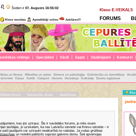
Šodien ir
07. Augusts
16:55:03
Kleoo E-VEIKALS
FORUMS
B
Kleoo monētas
Apmeklētāji online
Jubilāres!!!
|
|
|
|
|
smētikas reitings
Speciālisti
Vārdi
Sapņi
Sludinājumi
Konkursi
Diētas un fitness
Mīlestība un sekss
Ģimene un psiholoģija
Grūtniecība un dzemdības
Vecāki
dzīvnieki
Kāzas
Svētki
Ceļojumi
Humors
Horoskopi
Kulinārija
Dusmu izgāztuve
Piev
Mīļākie forumi
Neizlasītās tēmas
Meklēšana
jautr
jautājumiem, kas jūs uztrauc. Šis ir savādāks forums, jo mēs esam
ijas lasītājas, jo uzskatām, ka nav Latviešu sieviete vai Krievu sieviete – ir
ie paši jautājumi var uztraukt neatkarībā no valodas. Ja rodas grūtības
 atsaucīgas
un noteikti palīdzēs saprast galveno domu. Šeit apvienojas