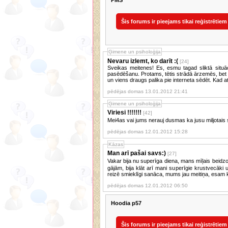
PMS
Šis forums ir pieejams tikai reģistrētiem
Ģimene un psiholoģija
Nevaru izlemt, ko darīt :(
[24]
Sveikas meitenes! Es, esmu tagad sliktā situāc
pasēdēšanu. Protams, tētis strādā ārzemēs, bet
un viens draugs palika pie interneta sēdēt. Kad a
pēdējas domas 13.01.2012 21:41
Ģimene un psiholoģija
Viriesi !!!!!!!
[42]
Mei4as vai jums nerauj dusmas ka jusu miljotais 
pēdējas domas 12.01.2012 15:28
Kāzas
Man arī pašai savs:)
[27]
Vakar bija nu superīga diena, mans mīļais beidz
gājām, bija klāt arī mani superīgie krustvecāki
reizē smieklīgi sanāca, mums jau meitiņa, esam 
pēdējas domas 12.01.2012 06:50
Hoodia p57
Šis forums ir pieejams tikai reģistrētiem