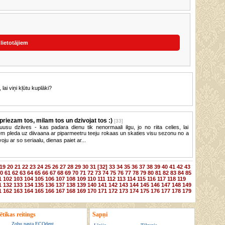
 lietotājiem
ai viņi kļūtu kuplāki?
riezam tos, milam tos un dzivojat tos :)
[33]
uusu dziives - kas padara dienu tik nenormaali ilgu, jo no riita celies, lai
zem pleda uz diivaana ar piparmeetru teeju rokaas un skaties visu sezonu no a
voju ar so seriaalu, dienas paiet ar...
19
20
21
22
23
24
25
26
27
28
29
30
31
[32]
33
34
35
36
37
38
39
40
41
42
43
0
61
62
63
64
65
66
67
68
69
70
71
72
73
74
75
76
77
78
79
80
81
82
83
84
85
1
102
103
104
105
106
107
108
109
110
111
112
113
114
115
116
117
118
119
1
132
133
134
135
136
137
138
139
140
141
142
143
144
145
146
147
148
149
1
162
163
164
165
166
167
168
169
170
171
172
173
174
175
176
177
178
179
tikas reitings
Sapņi
Zobu pasta ECOdent