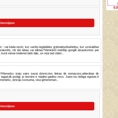
0.
 lietotājiem
- vai kāda nezin, kur varētu iegādāties grāmatiņu/bukletiņu, kur uzskaitītas
rakstīts, cik tās labas vai sliktas?Vienkārši meklēju googlē atsauksmes par
kurā vienai meitenei tāds bijis, un viņa tad citām...
!Neredzu izeju vairs savai dzivei,viss liekas tik nomacoss,attiecibas tik
gad,tik pretigi, jo bernins ir nepilnu gadinu vecs. Jutos ka riebiga egoiste.Ir
rzmenieks, dzivoju svesuma, visa gimeneman...
 lietotājiem