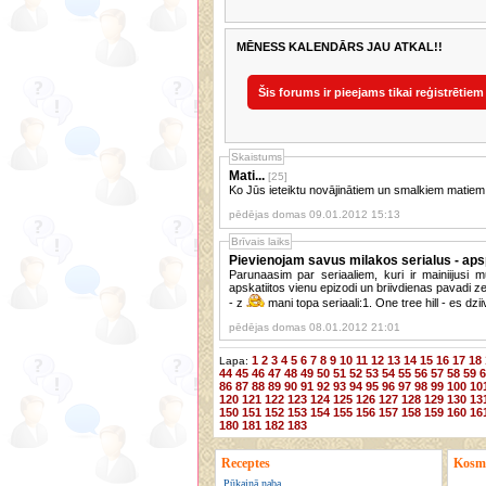
MĒNESS KALENDĀRS JAU ATKAL!!
Šis forums ir pieejams tikai reģistrētiem
Skaistums
Mati...
[25]
Ko Jūs ieteiktu novājinātiem un smalkiem matiem, l
pēdējas domas 09.01.2012 15:13
Brīvais laiks
Pievienojam savus milakos serialus - apsp
Parunaasim par seriaaliem, kuri ir mainiijusi m
apskatiitos vienu epizodi un briivdienas pavadi 
- z
mani topa seriaali:1. One tree hill - es dzii
pēdējas domas 08.01.2012 21:01
1
2
3
4
5
6
7
8
9
10
11
12
13
14
15
16
17
18
Lapa:
44
45
46
47
48
49
50
51
52
53
54
55
56
57
58
59
6
86
87
88
89
90
91
92
93
94
95
96
97
98
99
100
10
120
121
122
123
124
125
126
127
128
129
130
13
150
151
152
153
154
155
156
157
158
159
160
16
180
181
182
183
Receptes
Kosmē
Pūkainā naba