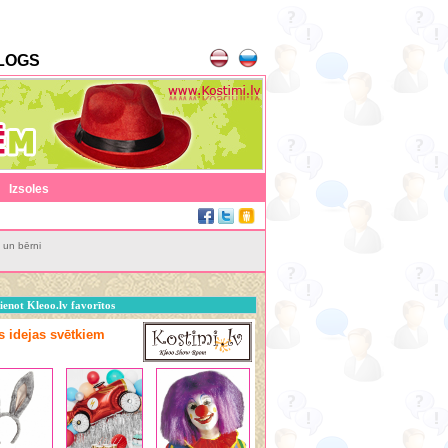
LOGS
|
Izsoles
 un bērni
ienot Kleoo.lv favorītos
as idejas svētkiem