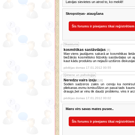
Latvijas sievietes un atrod to, ko meklē!
Skropstiņas- ataugšana
Šis forums ir pieejams tikai reģistrētiem
Skaistums
kosmētikas sastāvdaļas
[8]
Man viens jautājums sakarā ar kosmētikas lietām 
biežākās kosmētisko līdzekļu sastāvdaļas un ap
kaut kādu produktu un nejauši uzdūros diskusijai, 
pēdējas domas 17.01.2012 00:55
Ģimene un psiholoģija
Neredzu vairs izeju
[18]
Sodien sadzeros zales un cereju ka nomirsu!!!
pliekanas.esmu ismisuSIize.un pasai tads kauns ta
draugs,bet ar vinu tik daudz problemu. vins ir a
pēdējas domas 17.01.2012 00:02
Mans virs savas mates pusee..
Šis forums ir pieejams tikai reģistrētiem