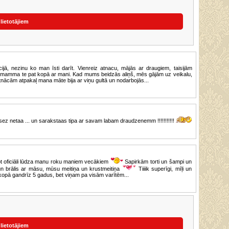
 lietotājiem
ijā, nezinu ko man īsti darīt. Vienreiz atnacu, mājās ar draugiem, taisijām
 mamma te pat kopā ar mani. Kad mums beidzās aliņš, mēs gājām uz veikalu,
tnācām atpakaļ mana māte bija ar viņu gultā un nodarbojās...
sez netaa ... un sarakstaas tipa ar savam labam draudzenemm !!!!!!!!!!!
ot oficiāli lūdza manu roku maniem vecākiem
Sapirkām torti un šampi un
 un brālis ar māsu, mūsu meitiņa un krustmeitiņa
Tiiiik superīgi, mīļi un
kopā gandrīz 5 gadus, bet viņam pa visām varītēm...
 lietotājiem