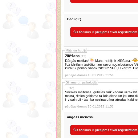
Bediigi:(
Šis forums ir pieejams tikai reģistrētiem
Māja un hobijs
Zīlēšana
[13]
Dārgās meičas!
Mans hobijs ir zīlēšana.
līdz ideālam izpildījumam savu nodarbošanos.Vē
kurai Superlabi sanāk zīlēt uz SPĒĻU kārtīm. Die
pēdējas domas 10.01.2012 21:56
Ģimene un psiholoģija
...
[10]
Sveikas meitenes, gribejas vnk kadam uzrakstit u
maina, ritdien gaidama ta liela diena un jau otro 
ir visai truli - tas, ka nezinasu kur atrodas kabine
pēdējas domas 10.01.2012 11:52
augoss meness
Šis forums ir pieejams tikai reģistrētiem