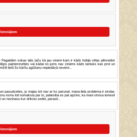
 lietotājiem
Pagaidām sokas labi, taču kā jau visiem kam ir kāds hobijs vēlas pilnveidot
lējos painteresēties vai kādai no jums nav zināms kāds tantuks kas prot un
mžēl tieši šo kāršu agūšanu nepiedāvā nevieni...
n pasudzeties, jo majas isti nav ar ko parunat. mana liela problema ir skolas
dienu esmu loti nomaksta par to, patiesiba es pat apzino, ka mani stresa iemesli
ti un nezinasu kur drikstu sedet, parasti...
 lietotājiem