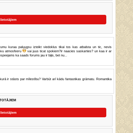
 lietotājiem
tiivu atmosfeeru
vai juus ticat spokiem?ir naacies saskarties? un kaa ir ar
espeejams ka saads forums jau ir bijis, bet nu...
IETOTĀJIEM
 lietotājiem