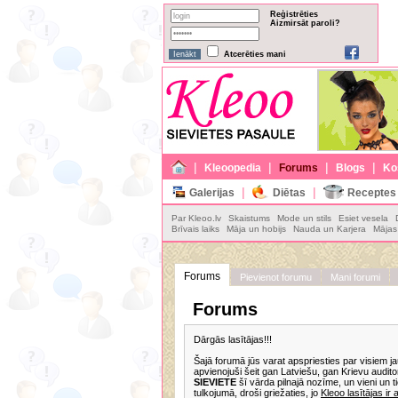
Reģistrēties
Aizmirsāt paroli?
Atcerēties mani
|
|
|
|
Kleoopedia
Forums
Blogs
Ko
|
|
Galerijas
Diētas
Receptes
Par Kleoo.lv
Skaistums
Mode un stils
Esiet vesela
Brīvais laiks
Māja un hobijs
Nauda un Karjera
Mājas 
Forums
Pievienot forumu
Mani forumi
Forums
Dārgās lasītājas!!!
Šajā forumā jūs varat apspriesties par visiem 
apvienojuši šeit gan Latviešu, gan Krievu auditor
SIEVIETE
šī vārda pilnajā nozīme, un vieni un t
tulkojumā, droši griežaties, jo
Kleoo lasītājas ir