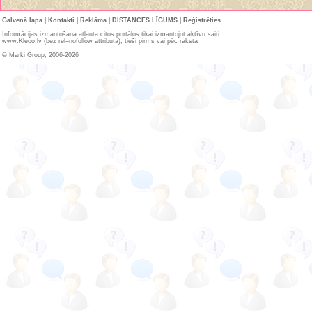
Galvenā lapa
|
Kontakti
|
Reklāma
|
DISTANCES LĪGUMS
|
Reģistrēties
Informācijas izmantošana atļauta citos portālos tikai izmantojot aktīvu saiti
www.Kleoo.lv (bez rel=nofollow attributa), tieši pirms vai pēc raksta
© Marki Group, 2006-2026