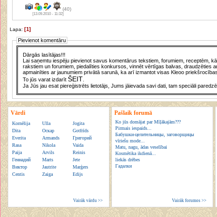
(40)
[13.09.2010 - 11:32]
[1]
Lapa:
Pievienot komentāru
Dārgās lasītājas!!!
Lai saņemtu iespēju pievienot savus komentārus tekstiem, forumiem, receptēm, kā a
rakstiem un forumiem, piedalīties konkursos, vinnēt vērtīgas balvas, draudzēties a
apmainīties ar jaunumiem privātā sarunā, ka arī izmantot visas Kleoo priekšrocības
ŠEIT
To jūs varat izdarīt
.
Ja Jūs jau esat piereģistrēts lietotājs, Jums jāievada savi dati, tam speciāli paredzē
Vārdi
Pašlaik forumā
Ko jūs domājat par Mīļākajām???
Kornēlija
Ulla
Jogita
Pirmais iespaids...
Dita
Оскар
Gotfrīds
Бабушки-целительницы, заговорщицы
Everita
Armands
Григорий
vīriešu mode...
Rasa
Nikola
Vaida
Matu, nagu, ādas veselībai
Paija
Arvils
Reinis
Kosmētika ikdienā...
Геннадий
Marts
Jete
liekās drēbes
Гадалки
Виктор
Jautrite
Marģers
Centis
Zaiga
Edijs
Vairāk vārdu >>
Vairāk forumos >>