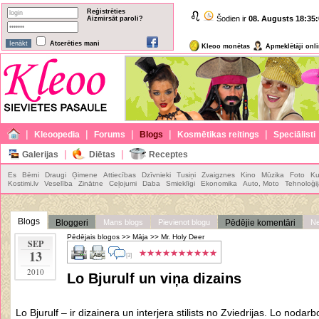
Reģistrēties
Šodien ir
08. Augusts
18:35:
Aizmirsāt paroli?
Atcerēties mani
Kleoo monētas
Apmeklētāji onl
|
|
|
|
|
Kleoopedia
Forums
Blogs
Kosmētikas reitings
Speciālisti
|
|
Galerijas
Diētas
Receptes
Es
Bērni
Draugi
Ģimene
Attiecības
Dzīvnieki
Tusiņi
Zvaigznes
Kino
Mūzika
Foto
Ku
Kostimi.lv
Veselība
Zinātne
Ceļojumi
Daba
Smieklīgi
Ekonomika
Auto, Moto
Tehnoloģi
Blogs
Bloggeri
Mans blogs
Pievienot blogu
Pēdējie komentāri
Ne
Pēdējais blogos
>>
Māja
>>
Mr. Holy Deer
SEP
13
[3]
2010
Lo Bjurulf un viņa dizains
Lo Bjurulf – ir
dizainera un interjera stilists no Zviedrijas
. Lo nodarboj