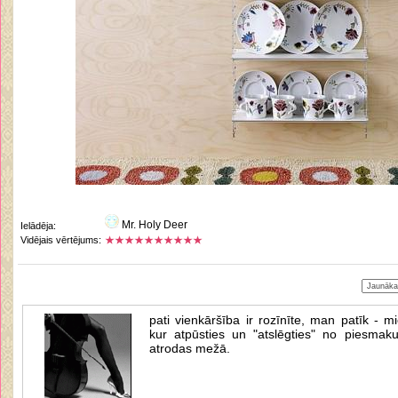
Mr. Holy Deer
Ielādēja:
Vidējais vērtējums:
pati vienkāršība ir rozīnīte, man patīk - 
kur atpūsties un "atslēgties" no piesmak
atrodas mežā.