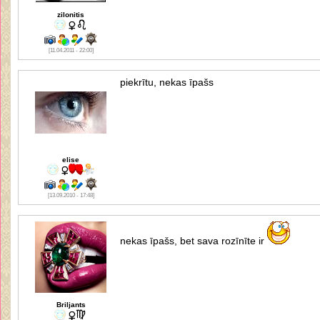
zilonitis
[11.04.2011 - 22:00]
piekrītu, nekas īpašs
elise
[13.09.2010 - 17:48]
nekas īpašs, bet sava rozīnīte ir
Briljants