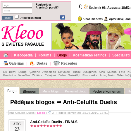
Reģistrēties
Šodien ir
06. Augusts
18:52:
Aizmirsāt paroli?
Atcerēties mani
Kleoo monētas
Apmeklētāji onl
|
|
|
|
|
Kleoopedia
Forums
Blogs
Kosmētikas reitings
Speciālisti
|
|
Galerijas
Diētas
Receptes
Es
Bērni
Draugi
Ģimene
Attiecības
Dzīvnieki
Tusiņi
Zvaigznes
Kino
Mūzika
Foto
Ku
Kostimi.lv
Veselība
Zinātne
Ceļojumi
Daba
Smieklīgi
Ekonomika
Auto, Moto
Tehnoloģi
Blogs
Bloggeri
Mans blogs
Pievienot blogu
Pēdējie komentāri
Ne
Pēdējais blogos ⇒ Anti-Celulīta Duelis
Anti-Celulīta Duelis
|
Kleoo
|
3 | Pēdējie komentāri: 24.08.2010. 18:51
Anti-Celulīta Duelis - FINĀLS
AUG
23