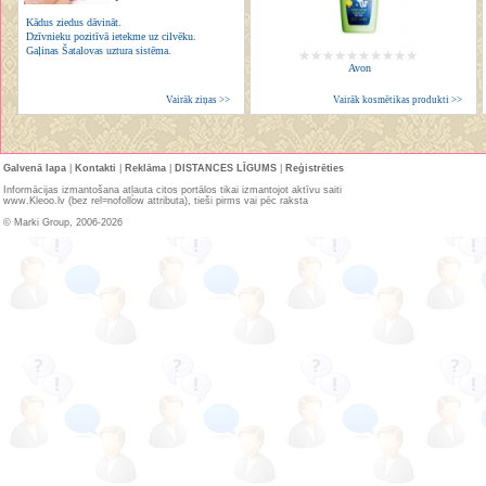
Kādus ziedus dāvināt.
Dzīvnieku pozitīvā ietekme uz cilvēku.
Gaļinas Šatalovas uztura sistēma.
Avon
Vairāk ziņas >>
Vairāk kosmētikas produkti >>
Galvenā lapa
|
Kontakti
|
Reklāma
|
DISTANCES LĪGUMS
|
Reģistrēties
Informācijas izmantošana atļauta citos portālos tikai izmantojot aktīvu saiti
www.Kleoo.lv (bez rel=nofollow attributa), tieši pirms vai pēc raksta
© Marki Group, 2006-2026