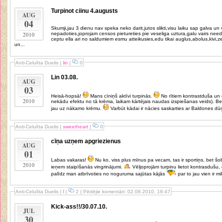
Turpinot ciinu 4.augusts
AUG
04
Skumji,jau 3 dienu nav speka neko darit,jutos slikti,visu laiku sap galva u
2010
nepadoties,joprojam censos pietureties pie veseliga uztura,galu vairs nee
ceptu ella ari no saldumiem esmu atteikusies,edu tikai auglus,abolus,kivi
un...
Anti-Celulīta Duelis
|
lin
|
0
Lin 03.08.
AUG
03
Heisā-hopsā!
Mans cīniņš aktīvi turpinās.
No rītiem kontrastduša un celulīta iznīcinātājkrēms (neredzu gan
2010
nekādu efektu no tā krēma, laikam kārtējais naudas izspiešanas veids). Bet
jau uz nākamo krēmu.
Varbūt kādai ir nācies saskarties ar Baldones dūņ
Anti-Celulīta Duelis
|
sweetheart
|
0
cīņa uzņem apgriezienus
AUG
01
Labas vakaras!
Nu ko, viss plus mīnus pa vecam, tas ir sportiņs, bet šobrīd manā sporta scenārijā galveno lomu
2010
ieņem staipīšanās vingrinājumi.
Vēljoprojām turpinu lietot kontrasdušu, esmu sapratusi, ka tā tiešām vienmēr
palīdz man atbrīvoties no noguruma sajūtas kājās
par to jau vien ir mil
Anti-Celulīta Duelis
|
l
|
2 | Pēdējie komentāri: 02.08.2010. 16:47
Kick-ass!!/30.07.10.
JUL
30