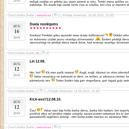
2010
trešajā nedēļa un gribēju jau visam atmest ar roku. Tomēr mana spītība un 
palīdzēja. Šis duelis bija vairāk nevis cīņa ar celulītu, bet cīņa ar maniem sli
Anti-Celulīta Duelis
|
sweetheart
|
2 | Pēdējie komentāri: 18.08.2010. 15:00
Dueļa noslēgums
AUG
16
Sveikas! Pirmkārt gribu apsveikt visas dueļa dalībnieces!
Otrkārt vēlos pateikties kleoo par šo lielisko iespēju
2010
un iedvesmu uzsākt jaunu veselīgu dzīvesveidu!
Šodien pēdējā diena,
viennozīmīgi ne pēdējā diena manā dzīve, kad ievēroju veselīgu dzīvesveid
Anti-Celulīta Duelis
|
lin
|
0
Lin 12.08.
AUG
12
Hei, hei!
Kā man patīk vasara!
Augļi, augļi, dārzeņi un vēss ūdentiņ
2010
Vakar nesanāca ne pabraukt ar riteni, ne ietīties, jo atbrauca ciemiņi, be
pārmetumu sev.
Toties šodien bija gan vingrošana, gan tagad guļu satin
Anti-Celulīta Duelis
|
l
|
1 | Pēdējie komentāri: 12.08.2010. 15:30
Kick-ass!!12.08.10.
AUG
12
Čau!
Vakar man bija forša darba diena, darba līdz kaklam, bet superīgs garastāvoklis un milzīga enerģija. Uz
2010
pozitīvā viļņa vel atnākot mājās uztaisīju savam puisim vakariņas (es to daru ļoti reti). Lai vel vairā
garastāvokli saģērbos seksīgi - mini šortiņi,balta maiciņa un sarakana Nike 
Anti-Celulīta Duelis
|
sweetheart
|
0