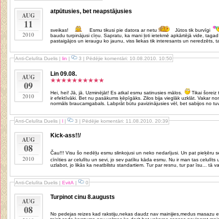
atpūtusies, bet neapstājusies
AUG
11
sveikas!
Esmu tikusi pie datora ar netu
Jūtos tik burvīgi
2010
baudu turpinājusi cīņu. Sapratu, ka mani ļoti ietekmē apkārtējā vide, tagad
pastaigājos un ieraugu ko jaunu, viss liekas tik interesants un neredzēts, t
Anti-Celulīta Duelis
|
lin
|
3 | Pēdējie komentāri: 10.08.2010. 10:50
Lin 09.08.
AUG
09
Hei, hei! Jā, jā. Uzminējāt! Es atkal esmu satinusies mālos.
Tikai šoreiz tie ir melnie. Pēc apraksta salasījos, ka tie
2010
ir efektīvāki. Bet nu pasākums ķēpīgāks. Zilos bija vieglāk uzklāt. Vakar nominos atkal ar riteni 20km. Tas man tāds
normāls braucamgabals. Labprāt būtu pavizinājusies vēl, bet sabijos no tuvo
Anti-Celulīta Duelis
|
l
|
3 | Pēdējie komentāri: 11.08.2010. 20:39
Kick-ass!!/
AUG
08
Čau!!! Visu šo nedēļu esmu slinkojusi un neko nedarījusi. Un pat pieķēru sevi pie tā, ka man tas patīk. Negribas
2010
cīnīties ar celulītu un sevi, jo sev patīku kāda esmu. Nu ir man tas celulīt
uzlabot, jo likās ka neatbilstu standartiem. Tur par resnu, tur par īsu... tā var
Anti-Celulīta Duelis
|
EvitA
|
0
Turpinot cinu 8.augusts
AUG
08
No pedejas reizes kad rakstiju,nekas daudz nav mainijies,medus masazu e