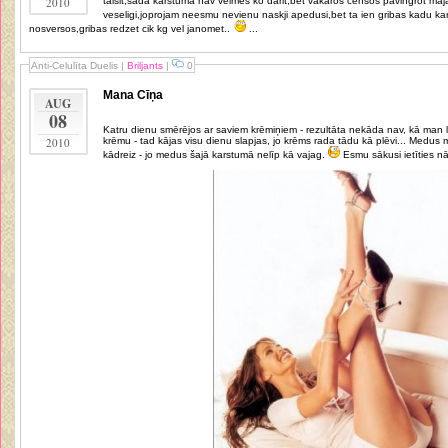
2010
taisit,sada karstuma nav velmes ko darit,bet vakaros censos pavingrot maj
veseligi,joprojam neesmu nevienu naskji apedusi,bet ta ien gribas kadu ka
nosversos,gribas redzet cik kg vel janomet..
...
Anti-Celulīta Duelis
|
Briljants
|
0
Mana Cīņa
AUG
08
Katru dienu smērējos ar saviem krēmiņiem - rezultāta nekāda nav, kā man l
2010
krēmu - tad kājas visu dienu slapjas, jo krēms rada tādu kā plēvi... Medus masāžu man nesanāk taisī tā riktīgi kā
kādreiz - jo medus šajā karstumā nelīp kā vajag.
Esmu sākusi ietīties nā