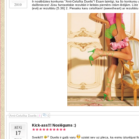
Ir noslēdzies konkurss "Anti-Celulīta Duelis"! Esam laimīgi, ka šo konkursu
2010
dalībnieces! Jūsu fantastiskie rezultāti ir lielisks piemērs citām lēdijām. Līdz finālam nonāca: 1. Nu ko, pacinisimies?!
(evii) ar rezultātu [5.36] 2. Piesaku karu celulītam! (sweetheart) ar rezultātu 
Anti-Celulīta Duelis
|
l
|
0
Kick-ass!!! Noslēgums :)
AUG
17
Sveiki!!!
Duelis ir galā varu
uzsist sev uz pleca, ka esmu izturējusi līdz galam, jo grūti bija saņemties tieši