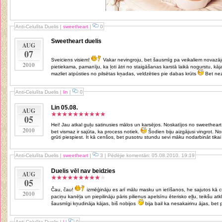
Anti-Celulīta Duelis
|
sweetheart
|
0
Sweetheart duelis
AUG
07
Sveiciens visiem!
Vakar nevingroju, bet šausmīg pa veikaliem novazājos, tāpēc slodzīte jau bija gana
2010
pietiekama, pamanīju, ka ļoti ātri no staigāšanas karstā laikā nogurstu, kā
mazliet atpūsties no pilsētas kņadas, veldzēties pie dabas krūts
Bet nez
Anti-Celulīta Duelis
|
lin
|
0
Lin 05.08.
AUG
05
Hei! Jau atkal guļu satinusies mālos un karsējos. Noskatījos no sweetheart un pieliku paciņu kanēli. Riktīgi dedzina,
2010
bet vismaz ir sajūta, ka process notiek.
Šodien biju aizgājusi vingrot. Normāli uz nodarbību, jo pašai sevi majās
grūti piespiest. It kā cenšos, bet pusotru stundu sevi māku nodarbināt tikai ar
Anti-Celulīta Duelis
|
sweetheart
|
3 | Pēdējie komentāri: 05.08.2010. 19:19
Duelis vēl nav beidzies
AUG
05
Čau, čau!
izmēģināju es arī mālu masku un ietīšanos, he sajutos kā 
2010
paciņu kanēļa un piepilināju pāris pilienus apelsīnu ēterisko eļļu, teikšu 
šausmīgi kņudināja kājas, biš nobijos
bija bail ka nesakairinu ājas, bet p
Anti-Celulīta Duelis
|
l
|
0