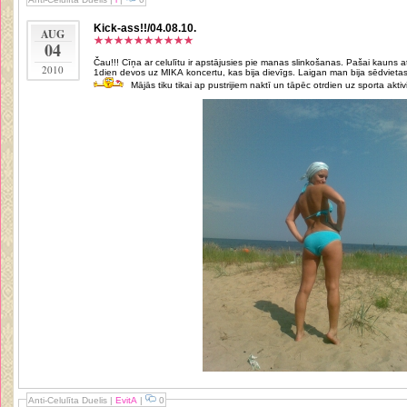
Kick-ass!!/04.08.10.
AUG
04
Čau!!! Cīņa ar celulītu ir apstājusies pie manas slinkošanas. Pašai kauns a
2010
1dien devos uz MIKA koncertu, kas bija dievīgs. Laigan man bija sēdvietas 
Mājās tiku tikai ap pustrijiem naktī un tāpēc otrdien uz sporta aktivi
Anti-Celulīta Duelis
|
EvitA
|
0