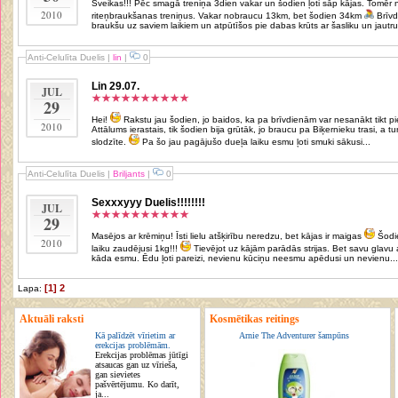
Sveikas!!! Pēc smagā treniņa 3dien vakar un šodien ļoti sāp kājas. Tomēr nolēmu sevi nežēlot un turpināju
2010
riteņbraukšanas treniņus. Vakar nobraucu 13km, bet šodien 34km
Brīvdienās spota aktivitātes neplānoju,
braukšu uz saviem laikiem un atpūtīšos pie dabas krūts ar šasliku un jautru.
Anti-Celulīta Duelis
|
lin
|
0
Lin 29.07.
JUL
29
Hei!
2010
Attālums ierastais, tik šodien bija grūtāk, jo braucu pa Biķernieku trasi, a t
slodzīte.
Pa šo jau pagājušo dueļa laiku esmu ļoti smuki sākusi...
Anti-Celulīta Duelis
|
Briljants
|
0
Sexxxyyy Duelis!!!!!!!!
JUL
29
Masējos ar krēmiņu! Īsti lielu atšķirību neredzu, bet kājas ir maigas
Šodien taisīšu medus masāžu. Esmu pa šo
2010
laiku zaudējusi 1kg!!!
Tievējot uz kājām parādās strijas. Bet savu glavu ar to neapgrūtinu - mācos sevi mīlēt tādu,
kāda esmu. Ēdu ļoti pareizi, nevienu kūciņu neesmu apēdusi un nevienu...
[1]
2
Lapa:
Aktuāli raksti
Kosmētikas reitings
Kā palīdzēt vīrietim ar
Arnie The Adventurer šampūns
erekcijas problēmām.
Erekcijas problēmas jūtīgi
atsaucas gan uz vīrieša,
gan sievietes
pašvērtējumu. Ko darīt,
ja...