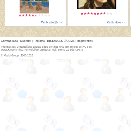
Vairāk galerijās >>
Vairāk video >>
Galvenā lapa
|
Kontakti
|
Reklāma
|
DISTANCES LĪGUMS
|
Reģistrēties
Informācijas izmantošana atļauta citos portālos tikai izmantojot aktīvu saiti
www.Kleoo.lv (bez rel=nofollow attributa), tieši pirms vai pēc raksta
© Marki Group, 2006-2026