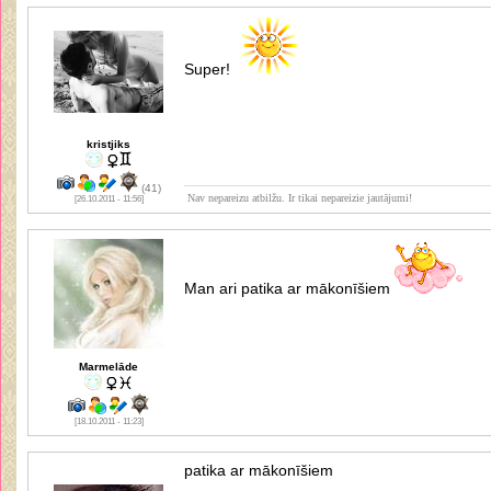
Super!
kristjiks
(41)
Nav nepareizu atbilžu. Ir tikai nepareizie jautājumi!
[26.10.2011 - 11:56]
Man ari patika ar mākonīšiem
Marmelāde
[18.10.2011 - 11:23]
patika ar mākonīšiem