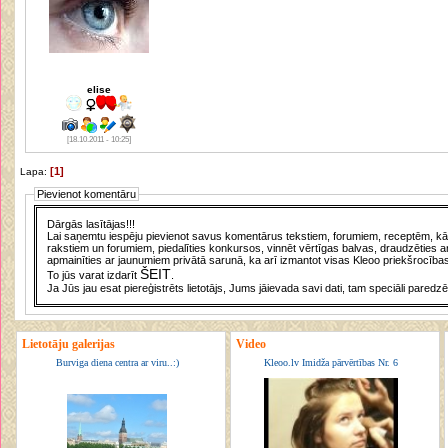
elise
[18.10.2011 - 10:25]
[1]
Lapa:
Pievienot komentāru
Dārgās lasītājas!!!
Lai saņemtu iespēju pievienot savus komentārus tekstiem, forumiem, receptēm, kā a
rakstiem un forumiem, piedalīties konkursos, vinnēt vērtīgas balvas, draudzēties a
apmainīties ar jaunumiem privātā sarunā, ka arī izmantot visas Kleoo priekšrocības
ŠEIT
To jūs varat izdarīt
.
Ja Jūs jau esat piereģistrēts lietotājs, Jums jāievada savi dati, tam speciāli paredzē
Lietotāju galerijas
Video
Burviga diena centra ar viru..:)
Kleoo.lv Imidža pārvērtības Nr. 6