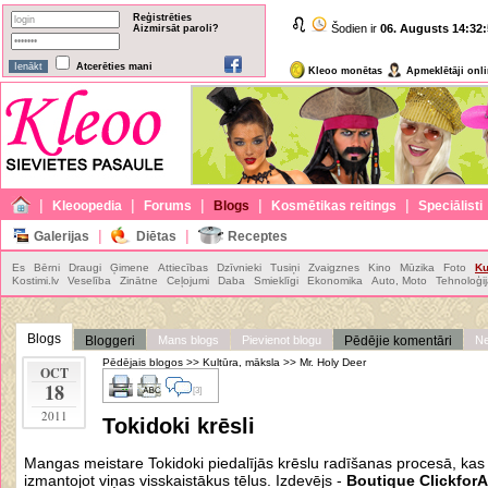
Reģistrēties
Šodien ir
06. Augusts
14:32:
Aizmirsāt paroli?
Atcerēties mani
Kleoo monētas
Apmeklētāji onl
|
|
|
|
|
Kleoopedia
Forums
Blogs
Kosmētikas reitings
Speciālisti
|
|
Galerijas
Diētas
Receptes
Es
Bērni
Draugi
Ģimene
Attiecības
Dzīvnieki
Tusiņi
Zvaigznes
Kino
Mūzika
Foto
Ku
Kostimi.lv
Veselība
Zinātne
Ceļojumi
Daba
Smieklīgi
Ekonomika
Auto, Moto
Tehnoloģi
Blogs
Bloggeri
Mans blogs
Pievienot blogu
Pēdējie komentāri
Ne
Pēdējais blogos
>>
Kultūra, māksla
>>
Mr. Holy Deer
OCT
18
[3]
2011
Tokidoki krēsli
Mangas meistare Tokidoki piedalījās krēslu radīšanas procesā, kas ti
izmantojot viņas visskaistākus tēlus. Izdevējs -
Boutique
ClickforA