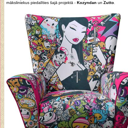
māksliniekus
piedalīties šajā
projektā
-
Kozyndan
un
Zutto
.