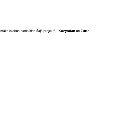
 māksliniekus
piedalīties šajā
projektā
-
Kozyndan
un
Zutto
.