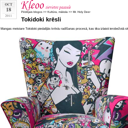
OCT
18
Pēdējais blogos
>>
Kultūra, māksla
>>
Mr. Holy Deer
2011
Tokidoki krēsli
Mangas meistare Tokidoki piedalījās krēslu radīšanas procesā, kas tika izlaisti ierobežotā sk