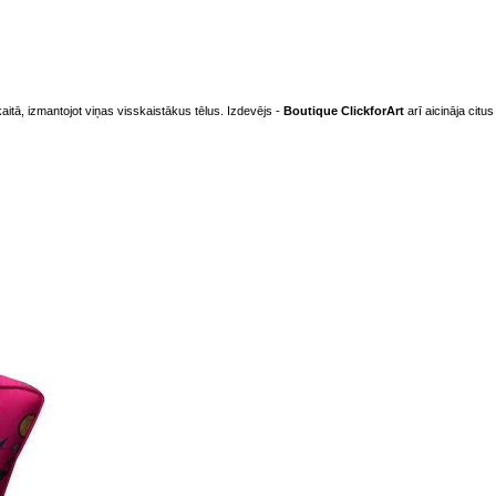
aitā, izmantojot viņas visskaistākus tēlus. Izdevējs -
Boutique
ClickforArt
arī aicināja
citus