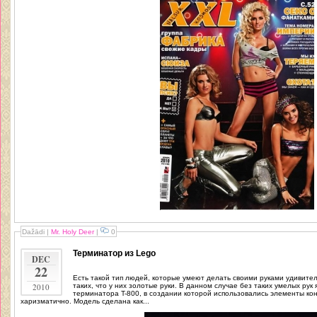
Dažādi
|
Mr. Holy Deer
|
0
Терминатор из Lego
DEC
22
Есть такой тип людей, которые умеют делать своими руками удивител
2010
таких, что у них золотые руки. В данном случае без таких умелых рук
терминатора T-800, в создании которой использовались элементы ко
харизматично. Модель сделана как...