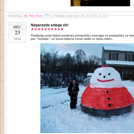
Smieklīgi
|
Mr. Holy Deer
|
3 | Pēdējie komentāri: 28.12.2010. 21:41
Neparastie sniega vīri
DEC
23
Piedāvāju jums dabūt pozitīvas pirmssvētku emocijas un paskatīties uz int
2010
pēc "formāta", un kurus ikdienā nevar satikt uz mūsu ielām...