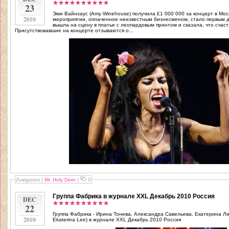
23
Эми Вайнхаус (Amy Winehouse) получила £1 000 000 за концерт в Мос
2010
мероприятии, оплаченное неизвестным бизнесменом, стало первым дл
вышла на сцену в платье с леопардовым принтом и сказала, что счаст
Присутствовавшие на концерте отзываются о...
Zvaigznes
|
Mr. Holy Deer
|
0
Группа Фабрика в журнале XXL Декабрь 2010 Россия
DEC
22
Группа Фабрика - Ирина Тонева, Александра Савельева, Екатерина Ли (I
2010
Ekaterina Lee) в журнале XXL Декабрь 2010 Россия