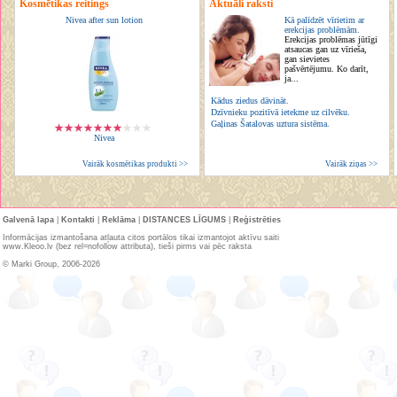
Kosmētikas reitings
Aktuāli raksti
Nivea after sun lotion
Kā palīdzēt vīrietim ar
erekcijas problēmām.
Erekcijas problēmas jūtīgi
atsaucas gan uz vīrieša,
gan sievietes
pašvērtējumu. Ko darīt,
ja...
Kādus ziedus dāvināt.
Dzīvnieku pozitīvā ietekme uz cilvēku.
Gaļinas Šatalovas uztura sistēma.
Nivea
Vairāk kosmētikas produkti >>
Vairāk ziņas >>
Galvenā lapa
|
Kontakti
|
Reklāma
|
DISTANCES LĪGUMS
|
Reģistrēties
Informācijas izmantošana atļauta citos portālos tikai izmantojot aktīvu saiti
www.Kleoo.lv (bez rel=nofollow attributa), tieši pirms vai pēc raksta
© Marki Group, 2006-2026