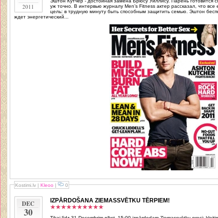
Эштон Кутчер - достойная замена Брюсу Уиллису. Парень готовится сп
2011
уж точно. В интервью журналу Men’s Fitness актер рассказал, что вс
цель: в трудную минуту быть способным защитить семью. Эштон беспокоится о том, что Америку в будущем
ждет энергетический...
Kostimi.lv
|
Kleoo
|
0
IZPĀRDOŠANA ZIEMASSVĒTKU TĒRPIEM!
DEC
30
Tikai līdz 31.Decembrim plkst. 15:00 izpārdodam Ziemassvētku preci: kleit