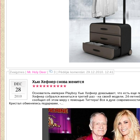
Zvaigznes
|
Mr. Holy Deer
|
3 | Pēdējie komentāri: 29.12.2010. 12:41
Хью Хефнер снова женится
DEC
28
Основатель империи Playboy Хью Хефнер доказывает, что есть еще п
2010
Хефнер собрался жениться в третий раз - на своей модели, 24-летне
сообщил об этом миру с помощью Титтера! Все в духе современности! “После кино сегодня вечером мы
Кристал обменялись подарками, -...