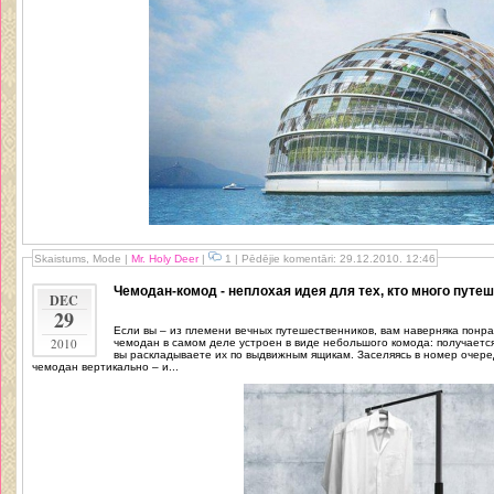
Skaistums, Mode
|
Mr. Holy Deer
|
1 | Pēdējie komentāri: 29.12.2010. 12:46
Чемодан-комод - неплохая идея для тех, кто много путе
DEC
29
Если вы – из племени вечных путешественников, вам наверняка понра
2010
чемодан в самом деле устроен в виде небольшого комода: получается,
вы раскладываете их по выдвижным ящикам. Заселяясь в номер очере
чемодан вертикально – и...