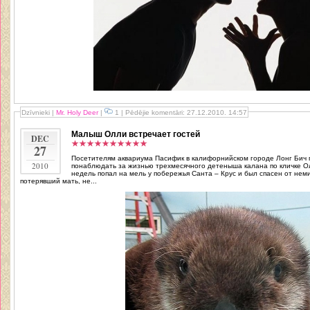
Dzīvnieki
|
Mr. Holy Deer
|
1 | Pēdējie komentāri: 27.12.2010. 14:57
Малыш Олли встречает гостей
DEC
27
Посетителям аквариума Пасифик в калифорнийском городе Лонг Бич 
2010
понаблюдать за жизнью трехмесячного детеныша калана по кличке Ол
недель попал на мель у побережья Санта – Крус и был спасен от неминуемой гибел
потерявший мать, не...