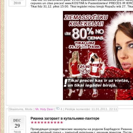
2010
cepures un citas preces! www.KOSTIMI.lv Pasteidzieties! PRECES IR IEROBEŽOTĀ DAUDZUMĀ! Akcijas noteikumi:
Tikai līdz 31.12. plkst 15:00. Tikai iegādei mūsu birojā Ropažu ielā 27. Tikai
Skaistums, Mode
|
Mr. Holy Deer
|
4 | Pēdējie komentāri: 11.01.2011. 22:11
Рианна загорает в купальнике-пантере
DEC
29
Проводящая рождественские каникулы на родном Барбадосе Рианна (
2010
новый модный тренд – закрытый купальник с хищным принтом. После появления фотографий в блогах