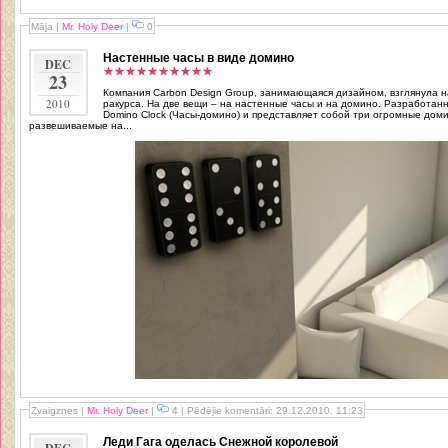
Māja
|
Mr. Holy Deer
|
0
Настенные часы в виде домино
DEC
23
Компания Carbon Design Group, занимающаяся дизайном, взглянула 
2010
ракурса. На две вещи – на настенные часы и на домино. Разработанн
Domino Clock (Часы-домино) и представляет собой три огромные дом
развешиваемые на...
Zvaigznes
|
Mr. Holy Deer
|
4 | Pēdējie komentāri: 29.12.2010. 11:23
Леди Гага оделась Снежной королевой