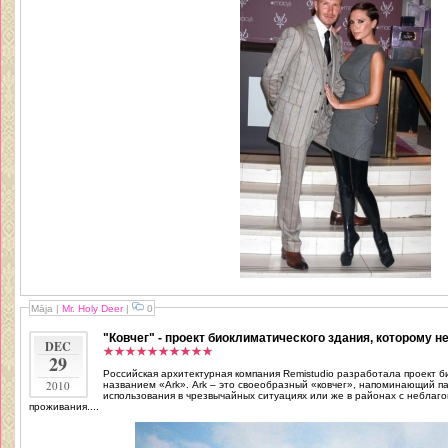
Māja
|
Mr. Holy Deer
|
0
"Ковчег" - проект биоклиматического здания, которому 
DEC
29
Российская архитектурная компания Remistudio разработала проект б
2010
названием «Ark». Ark – это своеобразный «ковчег», напоминающий п
использования в чрезвычайных ситуациях или же в районах с неблаг
проживания....