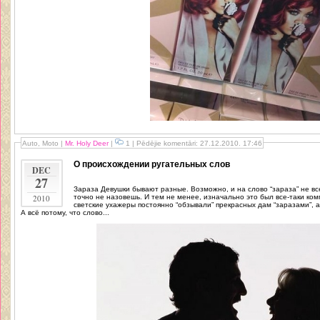
Auto, Moto
|
Mr. Holy Deer
|
1 | Pēdējie komentāri: 27.12.2010. 17:46
О происхождении ругательных слов
DEC
27
Зараза Девушки бывают разные. Возможно, и на слово “зараза” не все обижаются, но комплиментом его уж
2010
точно не назовешь. И тем не менее, изначально это был все-таки ком
светские ухажеры постоянно “обзывали” прекрасных дам “заразами”, а
А всё потому, что слово...