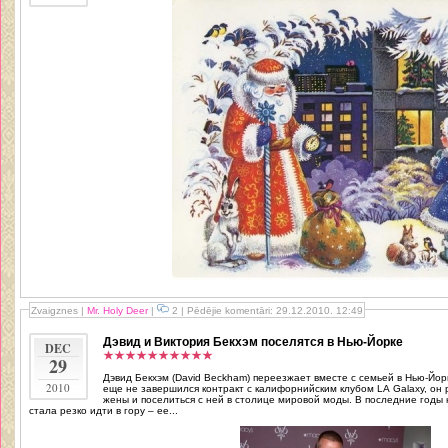
Zvaigznes
|
Mr. Holy Deer
|
2 | Pēdējie komentāri: 29.12.2010. 12:49
Дэвид и Виктория Бекхэм поселятся в Нью-Йорке
DEC
29
Дэвид Бекхэм (David Beckham) переезжает вместе с семьей в Нью-Йорк
2010
еще не завершился контракт с калифорнийским клубом LA Galaxy, он
жены и поселиться с ней в столице мировой моды. В последние годы к
стала резко идти в гору – ее...