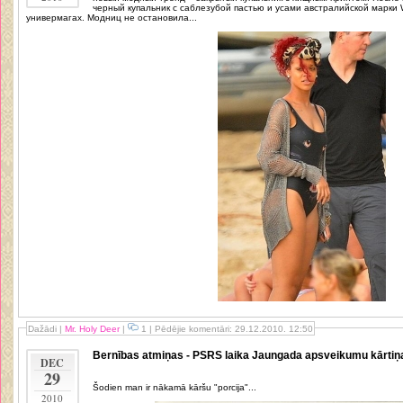
черный купальник с саблезубой пастью и усами австралийской марки
универмагах. Модниц не остановила...
Dažādi
|
Mr. Holy Deer
|
1 | Pēdējie komentāri: 29.12.2010. 12:50
Bernības atmiņas - PSRS laika Jaungada apsveikumu kārtiņa
DEC
29
Šodien man ir nākamā kāršu "porcija"...
2010