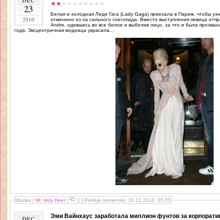
DEC
23
Белая и холодная Леди Гага (Lady Gaga) приехала в Париж, чтобы уз
2010
отменено из-за сильного снегопада. Вместо выступления певица отпр
Andre, одевшись во все белое и выбелив лицо, за что и была прозва
года. Эксцентричная модница украсила...
Mūzika
|
Mr. Holy Deer
|
1 | Pēdējie komentāri: 24.12.2010. 05:05
Эми Вайнхаус заработала миллион фунтов за корпорати
DEC