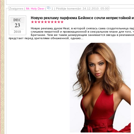
Zvaigznes
|
Mr. Holy Deer
|
1 | Pēdējie komentāri: 24.12.2010. 05:00
Новую рекламу парфюма Бейонсе сочли непристойной и
DEC
23
Новую рекламу духов Heat, в которой снялась сама создательница п
2010
слишком пикантной и провокационной в сексуальном плане для того, 
Британии. Чем же таким шокирующим занимается звезда в рекламном ролике? В начале ре
предстает перед зрителями обнаженной, однако...