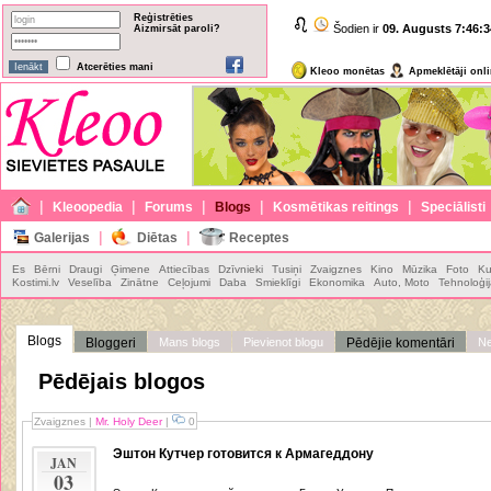
Reģistrēties
Šodien ir
09. Augusts
7:46:3
Aizmirsāt paroli?
Atcerēties mani
Kleoo monētas
Apmeklētāji onl
|
|
|
|
|
Kleoopedia
Forums
Blogs
Kosmētikas reitings
Speciālisti
|
|
Galerijas
Diētas
Receptes
Es
Bērni
Draugi
Ģimene
Attiecības
Dzīvnieki
Tusiņi
Zvaigznes
Kino
Mūzika
Foto
Ku
Kostimi.lv
Veselība
Zinātne
Ceļojumi
Daba
Smieklīgi
Ekonomika
Auto, Moto
Tehnoloģi
Blogs
Bloggeri
Mans blogs
Pievienot blogu
Pēdējie komentāri
Ne
Pēdējais blogos
Zvaigznes
|
Mr. Holy Deer
|
0
Эштон Кутчер готовится к Армагеддону
JAN
03