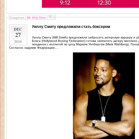
Zvaigznes
|
Mr. Holy Deer
|
0
Уиллу Смиту предложили стать боксером
DEC
27
Уиллу Смиту (Will Smith) предложили забросить актерскую карьеру и уйти в бокс. Голливудс
2010
Бокса (Hollywood Boxing Federation) готова заплатить актеру миллион
поединок с коллегой по цеху Марком Уолбергом (Mark Wahlberg). Гоно
Согласно задумке Федерации,...