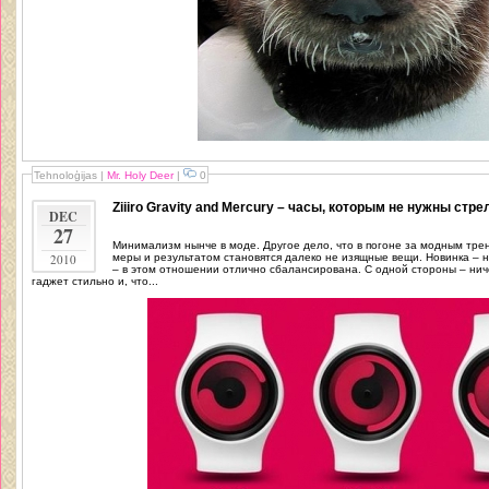
Tehnoloģijas
|
Mr. Holy Deer
|
0
Ziiiro Gravity and Mercury – часы, которым не нужны стре
DEC
27
Минимализм нынче в моде. Другое дело, что в погоне за модным тре
2010
меры и результатом становятся далеко не изящные вещи. Новинка – наручные часы Ziiiro Gravity and Mercury
– в этом отношении отлично сбалансирована. С одной стороны – ниче
гаджет стильно и, что...