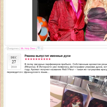
Zvaigznes
|
Mr. Holy Deer
|
0
Рианна выпустит именные духи
DEC
27
В полку звездных парфюмеров прибыло. Собственным ароматом реши
2010
(Rihanna). В Интернете уже появились фотографии упаковки духов, к
году. Аромат получил название Reb’l Fleur – такая же татуировка красуется на шее Рианны; эта надпись
переводится с французского языка...