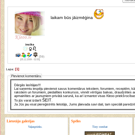
laikam būs jāizmēģina
inciks
(59)
[05.12.2009 - 02:55]
[1]
Lapa:
Pievienot komentāru
Dārgās lasītājas!!!
Lai saņemtu iespēju pievienot savus komentārus tekstiem, forumiem, receptēm, kā a
rakstiem un forumiem, piedalīties konkursos, vinnēt vērtīgas balvas, draudzēties a
apmainīties ar jaunumiem privātā sarunā, ka arī izmantot visas Kleoo priekšrocības
ŠEIT
To jūs varat izdarīt
.
Ja Jūs jau esat piereģistrēts lietotājs, Jums jāievada savi dati, tam speciāli paredzē
Lietotāju galerijas
Spēles
Vaļasprieks.
Tiny combat