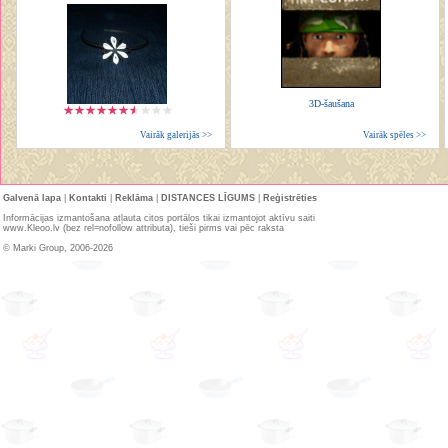
3D-šaušana
Vairāk galerijās >>
Vairāk spēles >>
Galvenā lapa
|
Kontakti
|
Reklāma
|
DISTANCES LĪGUMS
|
Reģistrēties
Informācijas izmantošana atļauta citos portālos tikai izmantojot aktīvu saiti
www.Kleoo.lv (bez rel=nofollow attributa), tieši pirms vai pēc raksta
© Marki Group, 2006-2026