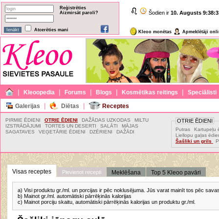
Reģistrēties
Šodien ir
10. Augusts
9:38:3
Aizmirsāt paroli?
Atcerēties mani
Kleoo monētas
Apmeklētāji onl
|
|
|
|
|
Kleoopedia
Forums
Blogs
Kosmētikas reitings
Speciālisti
|
|
Galerijas
Diētas
Receptes
PIRMIE ĒDIENI
OTRIE ĒDIENI
DAŽĀDAS UZKODAS
MILTU
OTRIE ĒDIENI
IZSTRĀDĀJUMI
TORTES UN DESERTI
SALĀTI
MĀJAS
Putras
Kartupeļu 
SAGATAVES
VEĢETĀRIE ĒDIENI
DZĒRIENI
DAŽĀDI
Liellopu gaļas ēdie
Šašliki un grils
P
Visas receptes
Pievienot recepti
Meklēšana
Top 5 Kleoo pavāri
a) Visi produktu gr./ml. un porcijas ir pēc noklusējuma. Jūs varat mainīt tos pēc sav
b) Mainot gr./ml. automātiski pārrēķinās kalorijas
c) Mainot porciju skaitu, automātiski pārrēķinās kalorijas un produktu gr./ml.