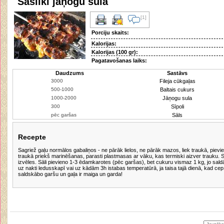
Šašliki jāņogu sulā
[1]
Porciju skaits:
Kalorijas:
Kalorijas (100 gr):
Pagatavošanas laiks:
Daudzums
Sastāvs
Fileja cūkgaļas
Baltais cukurs
Jāņogu sula
Sīpoli
Sāls
Recepte
Sagriež gaļu normālos gabaliņos - ne pārāk lielos, ne pārāk mazos, liek traukā, pievie
traukā priekš marinēšanas, parasti plastmasas ar vāku, kas termiski aizver trauku. S
izvēles. Sāli pievieno 1-3 ēdamkarotes (pēc garšas), bet cukuru vismaz 1 kg, jo sald
uz nakti ledusskapī vai uz kādām 3h istabas temperatūrā, ja taisa tajā dienā, kad cep
saldskābo garšu un gaļa ir maiga un garda!