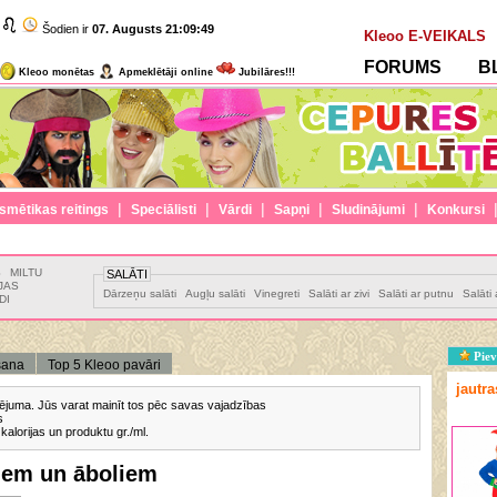
Šodien ir
07. Augusts
21:09:49
Kleoo E-VEIKALS
FORUMS
B
Kleoo monētas
Apmeklētāji online
Jubilāres!!!
|
|
|
|
|
smētikas reitings
Speciālisti
Vārdi
Sapņi
Sludinājumi
Konkursi
S
MILTU
SALĀTI
JAS
Dārzeņu salāti
Augļu salāti
Vinegreti
Salāti ar zivi
Salāti ar putnu
Salāti 
DI
Piev
šana
Top 5 Kleoo pavāri
jautr
lusējuma. Jūs varat mainīt tos pēc savas vajadzības
s
kalorijas un produktu gr./ml.
ķiem un āboliem