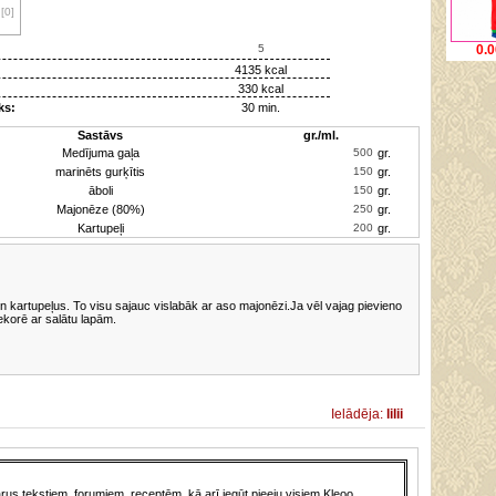
[0]
0.0
4135 kcal
330 kcal
ks:
30 min.
Sastāvs
gr./ml.
Medījuma gaļa
gr.
marinēts gurķītis
gr.
āboli
gr.
Majonēze (80%)
gr.
Kartupeļi
gr.
n kartupeļus. To visu sajauc vislabāk ar aso majonēzi.Ja vēl vajag pievieno
ekorē ar salātu lapām.
Ielādēja:
lilii
us tekstiem, forumiem, receptēm, kā arī iegūt pieeju visiem Kleoo