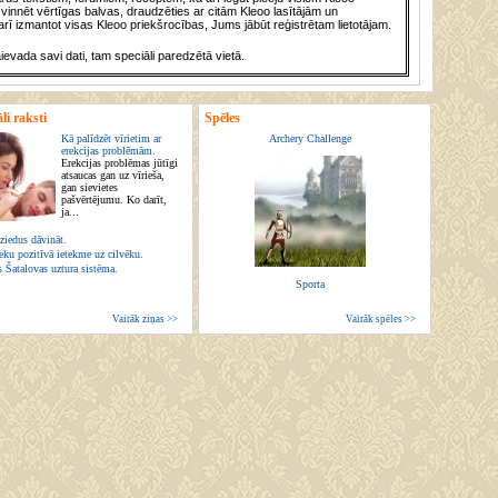
vinnēt vērtīgas balvas, draudzēties ar citām Kleoo lasītājām un
rī izmantot visas Kleoo priekšrocības, Jums jābūt reģistrētam lietotājam.
āievada savi dati, tam speciāli paredzētā vietā.
li raksti
Spēles
Kā palīdzēt vīrietim ar
Archery Challenge
erekcijas problēmām.
Erekcijas problēmas jūtīgi
atsaucas gan uz vīrieša,
gan sievietes
pašvērtējumu. Ko darīt,
ja...
ziedus dāvināt.
eku pozitīvā ietekme uz cilvēku.
s Šatalovas uztura sistēma.
Sporta
Vairāk ziņas >>
Vairāk spēles >>