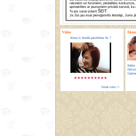
rakstiem un forumiem, piedalīties konkursos, 
apmainīties ar jaunumiem privātā sarunā, ka a
ŠEIT
To jūs varat izdarīt
.
Ja Jūs jau esat piereģistrēts lietotājs, Jums j
Video
Aktuā
Kleoo.lv Imidža pārvērtības Nr. 7
Kādus 
Dzīvni
Gaļina
Vairāk video >>