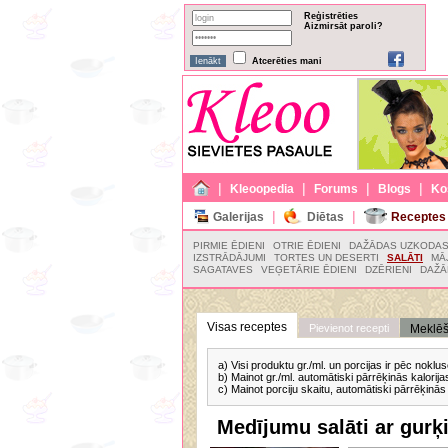
Reģistrēties
Aizmirsāt paroli?
Atcerēties mani
|
|
|
|
Kleoopedia
Forums
Blogs
Ko
|
|
Galerijas
Diētas
Receptes
PIRMIE ĒDIENI
OTRIE ĒDIENI
DAŽĀDAS UZKODA
IZSTRĀDĀJUMI
TORTES UN DESERTI
SALĀTI
MĀ
SAGATAVES
VEĢETĀRIE ĒDIENI
DZĒRIENI
DAŽĀ
Visas receptes
Pievienot recepti
Meklē
a) Visi produktu gr./ml. un porcijas ir pēc nok
b) Mainot gr./ml. automātiski pārrēķinās kalorija
c) Mainot porciju skaitu, automātiski pārrēķinās 
Medījumu salāti ar gur