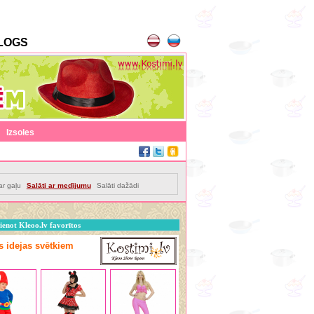
LOGS
|
Izsoles
ar gaļu
Salāti ar medījumu
Salāti dažādi
ienot Kleoo.lv favorītos
as idejas svētkiem