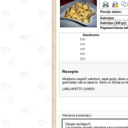
Porciju skaits:
Kalorijas:
Kalorijas (100 gr):
Pagatavošanas lai
Daudzums
Recepte
Medījumu sagriež salmiņos, tapāt gurķi, ābolu u
garšvielas-sāli un piparus. Kārto uz šķīvja un d
LABU APETĪTI JUMS!!!
Pievienot komentāru
Dārgās lasītājas!!!
Lai saņemtu iespēju pievienot savus komentār