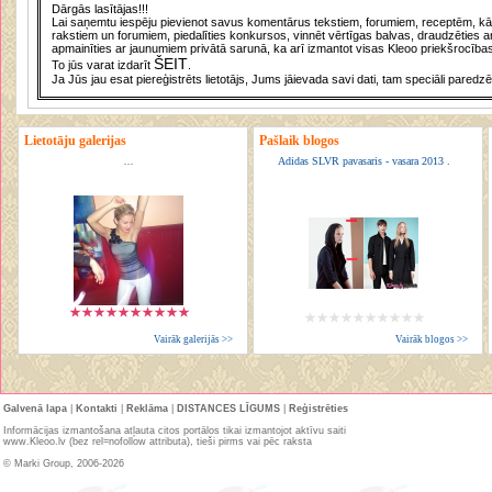
Dārgās lasītājas!!!
Lai saņemtu iespēju pievienot savus komentārus tekstiem, forumiem, receptēm, kā a
rakstiem un forumiem, piedalīties konkursos, vinnēt vērtīgas balvas, draudzēties a
apmainīties ar jaunumiem privātā sarunā, ka arī izmantot visas Kleoo priekšrocības
ŠEIT
To jūs varat izdarīt
.
Ja Jūs jau esat piereģistrēts lietotājs, Jums jāievada savi dati, tam speciāli paredzē
Lietotāju galerijas
Pašlaik blogos
...
Adidas SLVR pavasaris - vasara 2013 .
Vairāk galerijās >>
Vairāk blogos >>
Galvenā lapa
|
Kontakti
|
Reklāma
|
DISTANCES LĪGUMS
|
Reģistrēties
Informācijas izmantošana atļauta citos portālos tikai izmantojot aktīvu saiti
www.Kleoo.lv (bez rel=nofollow attributa), tieši pirms vai pēc raksta
© Marki Group, 2006-2026