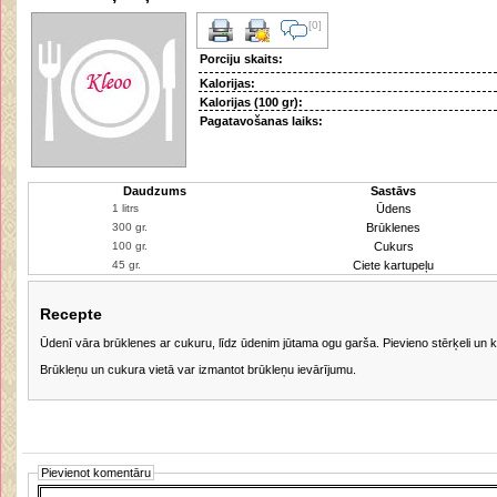
[0]
Porciju skaits:
Kalorijas:
Kalorijas (100 gr):
Pagatavošanas laiks:
Daudzums
Sastāvs
Ūdens
Brūklenes
Cukurs
Ciete kartupeļu
Recepte
Ūdenī vāra brūklenes ar cukuru, līdz ūdenim jūtama ogu garša. Pievieno stērķeli un ka
Brūkleņu un cukura vietā var izmantot brūkleņu ievārījumu.
Pievienot komentāru