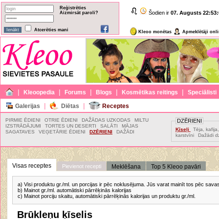
Reģistrēties
Šodien ir
07. Augusts
22:53:
Aizmirsāt paroli?
Atcerēties mani
Kleoo monētas
Apmeklētāji onl
|
|
|
|
|
Kleoopedia
Forums
Blogs
Kosmētikas reitings
Speciālisti
|
|
Galerijas
Diētas
Receptes
PIRMIE ĒDIENI
OTRIE ĒDIENI
DAŽĀDAS UZKODAS
MILTU
DZĒRIENI
IZSTRĀDĀJUMI
TORTES UN DESERTI
SALĀTI
MĀJAS
Ķīseļi
Tēja, kafij
SAGATAVES
VEĢETĀRIE ĒDIENI
DZĒRIENI
DAŽĀDI
karstvīni
Dažādi dz
Visas receptes
Pievienot recepti
Meklēšana
Top 5 Kleoo pavāri
a) Visi produktu gr./ml. un porcijas ir pēc noklusējuma. Jūs varat mainīt tos pēc sav
b) Mainot gr./ml. automātiski pārrēķinās kalorijas
c) Mainot porciju skaitu, automātiski pārrēķinās kalorijas un produktu gr./ml.
Brūkleņu ķīselis