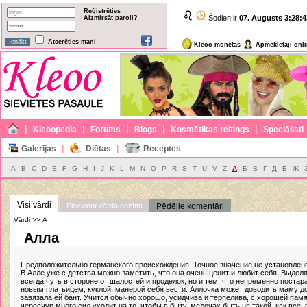
Reģistrēties
Šodien ir
07. Augusts
3:28:4
Aizmirsāt paroli?
Atcerēties mani
Kleoo monētas
Apmeklētāji onl
|
|
|
|
|
Kleoopedia
Forums
Blogs
Kosmētikas reitings
Speciālisti
|
|
Galerijas
Diētas
Receptes
A
B
C
D
E
F
G
H
I
J
K
L
M
N
O
P
R
S
T
U
V
Z
А
Б
В
Г
Д
Е
Ж
Visi vārdi
Pievienot vārda nozīmi
Pēdējie komentāri
Vārdi >> А
Алла
Предположительно германского происхождения. Точное значение не установлен
В Алле уже с детства можно заметить, что она очень ценит и любит себя. Выделя
всегда чуть в стороне от шалостей и проделок, но и тем, что непременно поста
новым платьицем, куклой, манерой себя вести. Аллочка может доводить маму до 
завязала ей бант. Учится обычно хорошо, усидчива и терпелива, с хорошей памят
чересчур много сил уходит на то, чтобы в быту, мелочах быть не такой, как все,