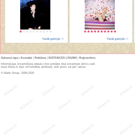
Vairāk galerijās >>
Vairāk galerijās >>
Galvenā lapa
|
Kontakti
|
Reklāma
|
DISTANCES LĪGUMS
|
Reģistrēties
Informācijas izmantošana atļauta citos portālos tikai izmantojot aktīvu saiti
www.Kleoo.lv (bez rel=nofollow attributa), tieši pirms vai pēc raksta
© Marki Group, 2006-2026