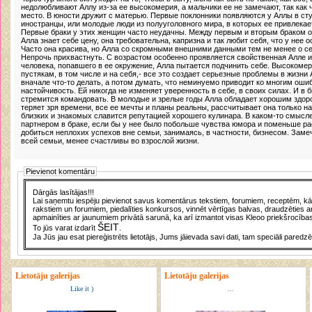
недолюбливают Аллу из-за ее высокомерия, а мальчики ее не замечают, так как 
место. В юности дружит с матерью. Первые поклонники появляются у Аллы в сту
иностранцы, или молодые люди из полууголовного мира, в которых ее привлека
Первые браки у этих женщин часто неудачны. Между первым и вторым браком о
Алла знает себе цену, она требовательна, капризна и так любит себя, что у нее 
Часто она красива, но Алла со скромными внешними данными тем не менее о се
Непрочь прихвастнуть. С возрастом особенно проявляется свойственная Алле и
человека, попавшего в ее окружение, Алла пытается подчинить себе. Высокомер
пустякам, в том числе и на себя,- все это создает серьезные проблемы в жизни
вначале что-то делать, а потом думать, что неминуемо приводит ко многим ошибк
настойчивость. Ей никогда не изменяет уверенность в себе, в своих силах. И в б
стремится командовать. В молодые и зрелые годы Алла обладает хорошим здоро
теряет зря времени, все ее мечты и планы реальны, рассчитывает она только на
близких и знакомых славится репутацией хорошего кулинара. В каком-то смысл
партнером в браке, если бы у нее было побольше чувства юмора и поменьше ра
добиться неплохих успехов вне семьи, занимаясь, в частности, бизнесом. Зам
всей семьи, менее счастливы во взрослой жизни.
Pievienot komentāru
Dārgās lasītājas!!!
Lai saņemtu iespēju pievienot savus komentārus tekstiem, forumiem, receptēm, kā a
rakstiem un forumiem, piedalīties konkursos, vinnēt vērtīgas balvas, draudzēties a
apmainīties ar jaunumiem privātā sarunā, ka arī izmantot visas Kleoo priekšrocības
ŠEIT
To jūs varat izdarīt
.
Ja Jūs jau esat piereģistrēts lietotājs, Jums jāievada savi dati, tam speciāli paredzē
Lietotāju galerijas
Lietotāju galerijas
Like it )
...