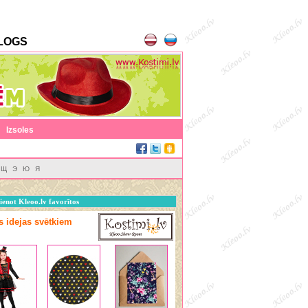
LOGS
|
Izsoles
Щ
Э
Ю
Я
ienot Kleoo.lv favorītos
as idejas svētkiem