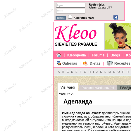
Reģistrēties
Aizmirsāt paroli?
Atcerēties mani
|
|
|
|
Kleoopedia
Forums
Blogs
Ko
|
|
Galerijas
Diētas
Receptes
A
B
C
D
E
F
G
H
I
J
K
L
M
N
O
P
R
Visi vārdi
Pievienot vārda nozīmi
Pēdēji
Vārdi >> А
Аделаида
Имя Аделаида означает
: Древнегерманское
склонна к анализу, обладает несгибаемой в
выход из сложной ситуации. Эта женщина на
медленно, но верно и настойчиво. Аделаида
раздражительности, и если на кого обидится,
непорядочности. Она слишком субъективная, 