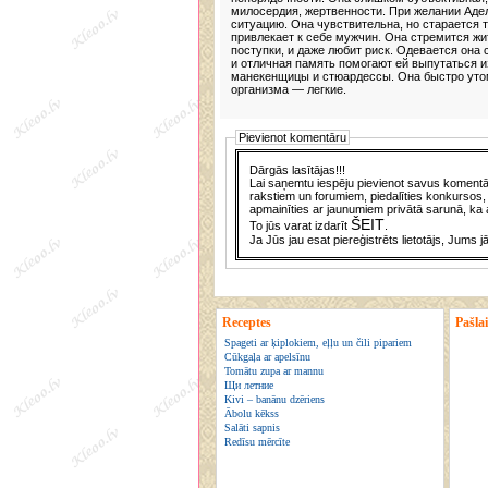
милосердия, жертвенности. При желании Аде
ситуацию. Она чувствительна, но старается 
привлекает к себе мужчин. Она стремится ж
поступки, и даже любит риск. Одевается она
и отличная память помогают ей выпутаться и
манекенщицы и стюардессы. Она быстро утом
организма — легкие.
Pievienot komentāru
Dārgās lasītājas!!!
Lai saņemtu iespēju pievienot savus komentār
rakstiem un forumiem, piedalīties konkursos, 
apmainīties ar jaunumiem privātā sarunā, ka a
ŠEIT
To jūs varat izdarīt
.
Ja Jūs jau esat piereģistrēts lietotājs, Jums j
Receptes
Pašla
Spageti ar ķiplokiem, eļļu un čili pipariem
Cūkgaļa ar apelsīnu
Tomātu zupa ar mannu
Щи летние
Kivi – banānu dzēriens
Ābolu kēkss
Salāti sapnis
Redīsu mērcīte