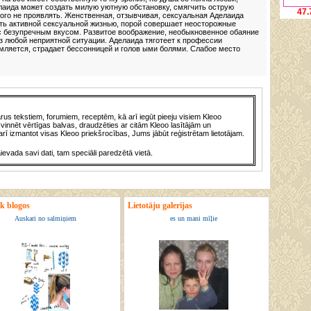
лаида может создать милую уютную обстановку, смягчить острую
47.
того не проявлять. Женственная, отзывчивая, сексуальная Аделаида
ить активной сексуальной жизнью, порой совершает неосторожные
 с безупречным вкусом. Развитое воображение, необыкновенное обаяние
з любой неприятной ситуации. Аделаида тяготеет к профессии
ляется, страдает бессонницей и голов ыми болями. Слабое место
us tekstiem, forumiem, receptēm, kā arī iegūt pieeju visiem Kleoo
vinnēt vērtīgas balvas, draudzēties ar citām Kleoo lasītājām un
rī izmantot visas Kleoo priekšrocības, Jums jābūt reģistrētam lietotājam.
āievada savi dati, tam speciāli paredzētā vietā.
ik blogos
Lietotāju galerijas
Auskari no salmiņiem
es un mani mīļie