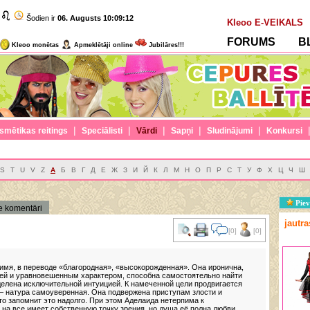
Šodien ir
06. Augusts
10:09:12
Kleoo E-VEIKALS
FORUMS
B
Kleoo monētas
Apmeklētāji online
Jubilāres!!!
|
|
|
|
|
smētikas reitings
Speciālisti
Vārdi
Sapņi
Sludinājumi
Konkursi
S
T
U
V
Z
А
Б
В
Г
Д
Е
Ж
З
И
Й
К
Л
М
Н
О
П
Р
С
Т
У
Ф
Х
Ц
Ч
Ш
Piev
e komentāri
jautr
[0]
[0]
 имя, в переводе «благородная», «высокорожденная». Она иронична,
олей и уравновешенным характером, способна самостоятельно найти
делена исключительной интуицией. К намеченной цели продвигается
 — натура самоуверенная. Она подвержена приступам злости и
 то запомнит это надолго. При этом Аделаида нетерпима к
на все имеет собственную точку зрения, но душа её полна любви,