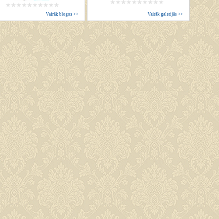
Vairāk blogos >>
Vairāk galerijās >>