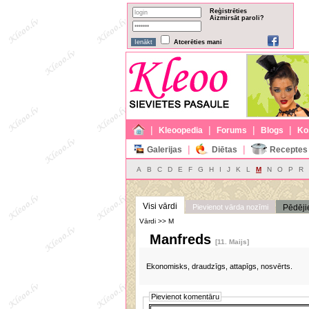
Reģistrēties
Aizmirsāt paroli?
Atcerēties mani
|
|
|
|
Kleoopedia
Forums
Blogs
Ko
|
|
Galerijas
Diētas
Receptes
A
B
C
D
E
F
G
H
I
J
K
L
M
N
O
P
R
Visi vārdi
Pievienot vārda nozīmi
Pēdēji
Vārdi >> M
Manfreds
[11. Maijs]
Ekonomisks, draudzīgs, attapīgs, nosvērts.
Pievienot komentāru