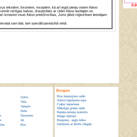
0.0
us tekstiem, forumiem, receptēm, kā arī iegūt pieeju visiem Kleoo
vinnēt vērtīgas balvas, draudzēties ar citām Kleoo lasītājām un
rī izmantot visas Kleoo priekšrocības, Jums jābūt reģistrētam lietotājam.
āievada savi dati, tam speciāli paredzētā vietā.
Receptes
Rīsu šampinjonu salāti
Grāvis
Aukstā rūgušpiena zupa
Valis
Суфле черничное
Vampīrs
Mākslīgie grieķu salāti
s
Dzēst
Banānu-zemeņu kokteilis
s
Skurstenis
Mango dzēriens
ne
Jāt
Biezpiena - augļu kēkss
Sautējums ar žāvētu cūkgaļu
ītes
Bise