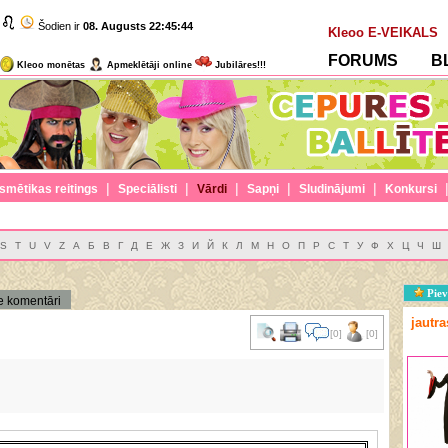
Šodien ir
08. Augusts
22:45:44
Kleoo E-VEIKALS
FORUMS
B
Kleoo monētas
Apmeklētāji online
Jubilāres!!!
|
|
|
|
|
smētikas reitings
Speciālisti
Vārdi
Sapņi
Sludinājumi
Konkursi
S
T
U
V
Z
А
Б
В
Г
Д
Е
Ж
З
И
Й
К
Л
М
Н
О
П
Р
С
Т
У
Ф
Х
Ц
Ч
Ш
Piev
e komentāri
jautr
[0]
[0]