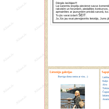
Dārgās lasītājas!!!
Lai saņemtu iespēju pievienot savus komentār
rakstiem un forumiem, piedalīties konkursos, 
apmainīties ar jaunumiem privātā sarunā, ka a
ŠEIT
To jūs varat izdarīt
.
Ja Jūs jau esat piereģistrēts lietotājs, Jums j
Lietotāju galerijas
Sapņi
Burviga diena centra ar viru..:)
Labība
Kalps
Alva
Tirkīz
Čugun
Izkārt
Atraitn