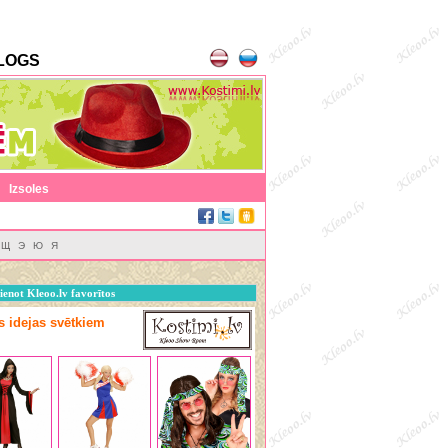
LOGS
|
Izsoles
Щ
Э
Ю
Я
ienot Kleoo.lv favorītos
as idejas svētkiem