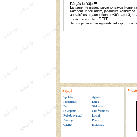
Dārgās lasītājas!!!
Lai saņemtu iespēju pievienot savus komentār
rakstiem un forumiem, piedalīties konkursos, 
apmainīties ar jaunumiem privātā sarunā, ka a
ŠEIT
To jūs varat izdarīt
.
Ja Jūs jau esat piereģistrēts lietotājs, Jums j
Sapņi
Video
Spuldze
Aģents
Parlaments
Laipa
Zari
Sērkociņi
Saldējums
Olu čaumalas
Robeža (valsts)
Lociņi
Audzējs
Panna
Gavilēt
Elektriķis