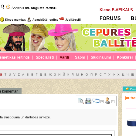
Šodien ir
09. Augusts
7:29:41
Kleoo E-VEIKALS
FORUMS
B
Kleoo monētas
Apmeklētāji online
Jubilāres!!!
|
|
|
|
|
smētikas reitings
Speciālisti
Vārdi
Sapņi
Sludinājumi
Konkursi
S
T
U
V
Z
А
Б
В
Г
Д
Е
Ж
З
И
Й
К
Л
М
Н
О
П
Р
С
Т
У
Ф
Х
Ц
Ч
Ш
Piev
e komentāri
jautr
[0]
[2]
Īsta elastīguma un darbības sintēze.