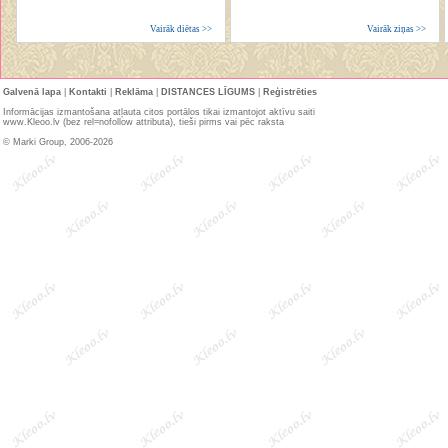
Vairāk diētas >>
Vairāk ziņas >>
Galvenā lapa
|
Kontakti
|
Reklāma
|
DISTANCES LĪGUMS
|
Reģistrēties
Informācijas izmantošana atļauta citos portālos tikai izmantojot aktīvu saiti
www.Kleoo.lv (bez rel=nofollow attributa), tieši pirms vai pēc raksta
© Marki Group, 2006-2026