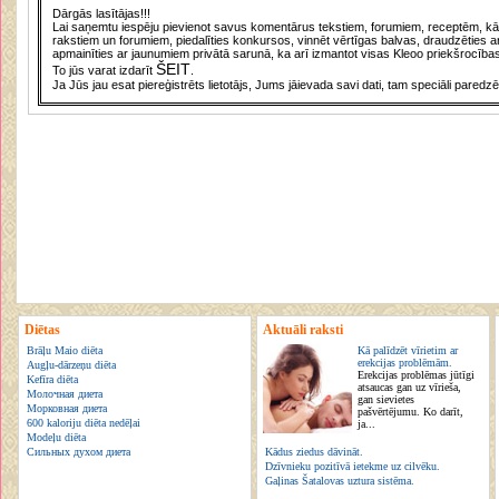
Dārgās lasītājas!!!
Lai saņemtu iespēju pievienot savus komentārus tekstiem, forumiem, receptēm, kā a
rakstiem un forumiem, piedalīties konkursos, vinnēt vērtīgas balvas, draudzēties a
apmainīties ar jaunumiem privātā sarunā, ka arī izmantot visas Kleoo priekšrocības
ŠEIT
To jūs varat izdarīt
.
Ja Jūs jau esat piereģistrēts lietotājs, Jums jāievada savi dati, tam speciāli paredzē
Diētas
Aktuāli raksti
Brāļu Maio diēta
Kā palīdzēt vīrietim ar
erekcijas problēmām.
Augļu-dārzeņu diēta
Erekcijas problēmas jūtīgi
Kefīra diēta
atsaucas gan uz vīrieša,
Молочная диета
gan sievietes
Морковная диета
pašvērtējumu. Ko darīt,
600 kaloriju diēta nedēļai
ja...
Modeļu diēta
Сильных духом диета
Kādus ziedus dāvināt.
Dzīvnieku pozitīvā ietekme uz cilvēku.
Gaļinas Šatalovas uztura sistēma.