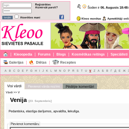
Reģistrēties
Šodien ir
06. Augusts
18:48:
Aizmirsāt paroli?
Atcerēties mani
Kleoo monētas
Apmeklētāji onl
|
|
|
|
|
Kleoopedia
Forums
Blogs
Kosmētikas reitings
Speciālisti
|
|
Galerijas
Diētas
Receptes
A
B
C
D
E
F
G
H
I
J
K
L
M
N
O
P
R
S
T
U
V
Z
А
Б
В
Г
Д
Е
Ж
Visi vārdi
Pievienot vārda nozīmi
Pēdējie komentāri
Vārdi >> V
Venija
[23. Septembris]
Pedantiska, elastīga darījumos, apvaldīta, liekulīga.
Pievienot komentāru